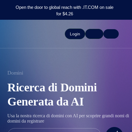
Open the door to global reach with .IT.COM on sale
for $4.26
Login
Domini
Ricerca di Domini
Generata da AI
Usa la nostra ricerca di domini con AI per scoprire grandi nomi di
domini da registrare