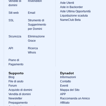
Vendite di
Rivenditori
Aste Utenti
domini
Aste in Backorder
Aste Ultima Opportunità
Siti web
Email
Liquidazione scaduta
NameClub Beta
SSL
Strumento di
Suggerimento
per Domini
Sicurezza
Eliminazione
Grace
API
Ricerca
Whois
Piano di
Pagamento
Supporto
Dynadot
Blog
Informazioni
File di aiuto
Contatto
Forum
Eventi
Acquisto di domini
Mappa del Sito
Vendita di domini
APP
Newsletter
Raccomanda un Amico
Prepagamento
Affiliato