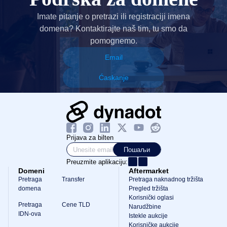
Imate pitanje o pretrazi ili registraciji imena
domena? Kontaktirajte naš tim, tu smo da
pomognemo.
Email
Ćaskanje
Prijava za bilten
Пошаљи
Preuzmite aplikaciju:
Domeni
Aftermarket
Pretraga
Transfer
Pretraga naknadnog tržišta
domena
Pregled tržišta
Korisnički oglasi
Pretraga
Cene TLD
Narudžbine
IDN-ova
Istekle aukcije
Korisničke aukcije