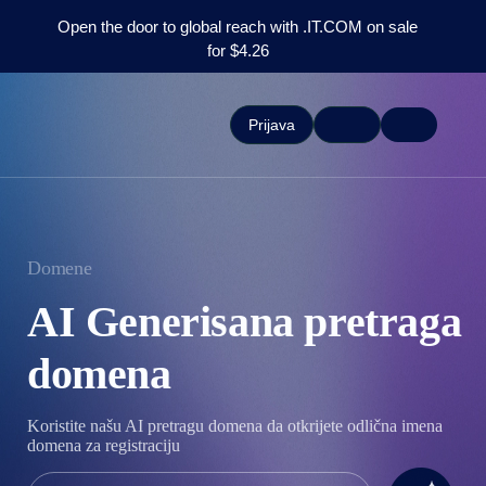
Open the door to global reach with .IT.COM on sale
for $4.26
Prijava
Domene
AI Generisana pretraga
domena
Koristite našu AI pretragu domena da otkrijete odlična imena
domena za registraciju