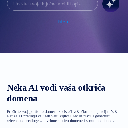
Filteri
Neka AI vodi vaša otkrića
domena
Proširite svoj portfolio domena koristeći veštačku inteligenciju. Naš
alat za AI pretragu će uzeti vašu ključnu reč ili frazu i generisati
relevantne predloge za i vrhunski nivo domene i samo ime domena.