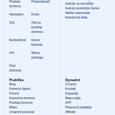
Prodaja
Preprodavači
Aukcije za narudžbe
domena
Aukcije poslednje šanse
Istekla rasprodaja
Vebsajtovi
Email
NameClub Beta
SSL
Alat za
predlog
domena
Bezbednost
Grace
brisanje
API
Whois
pretraga
Plan
plaćanja
Podrška
Dynadot
Blog
O nama
Pomoćni fajlovi
Kontakt
Forumi
Događaji
Kupovina domena
Mapa sajta
Prodaja domena
APP
Bilten
Preporuči prijatelja
Unapred plaćanje
Affiliate