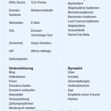
IDNs-Suche
TLD-Preise
Backorders
Abgelaufene Auktionen
Domain-
Wiederverkäufer
Benutzerauktionen
Verkäufe
Backorder-Auktionen
Last Chance Auktionen
Webseiten
E-Mail
Abgelaufene
Ausverkäufe
SSL
Domain-
NameClub Beta
Vorschlags-Tool
Sicherheit
Grace Deletion
API
Whois-Abfrage
Zahlungsplan
Unterstützung
Dynadot
Blog
Über
Hilfedateien
Kontakt
Foren
Veranstaltungen
Domains kaufen
Seitenübersicht
Domains verkaufen
App
Newsletter
Empfehle einen Freund
Vorauszahlung
Partner
Zahlungsoptionen
Missbrauch melden