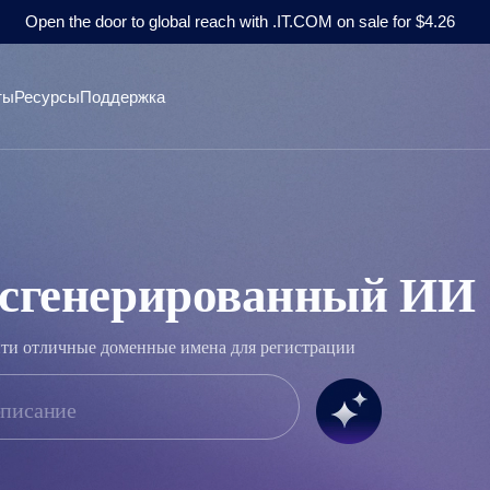
Open the door to global reach with .IT.COM on sale for $4.26
ты
Ресурсы
Поддержка
 сгенерированный ИИ
йти отличные доменные имена для регистрации