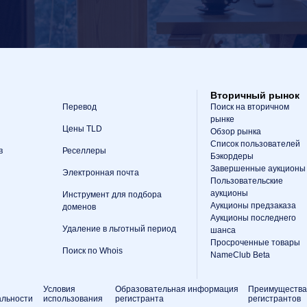
Вторичный рынок
Перевод
Поиск на вторичном
рынке
Цены TLD
Обзор рынка
Список пользователей
в
Реселлеры
Бэкордеры
Завершенные аукционы
Электронная почта
Пользовательские
аукционы
Инструмент для подбора
Аукционы предзаказа
доменов
Аукционы последнего
Удаление в льготный период
шанса
Просроченные товары
Поиск по Whois
NameClub Beta
Условия
Образовательная информация
Преимущества
льности
использования
регистранта
регистрантов