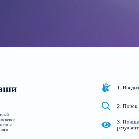
ваши
1. Введи
2. Поиск
енный
ключевое
3. Поищи
ожения
результа
нного