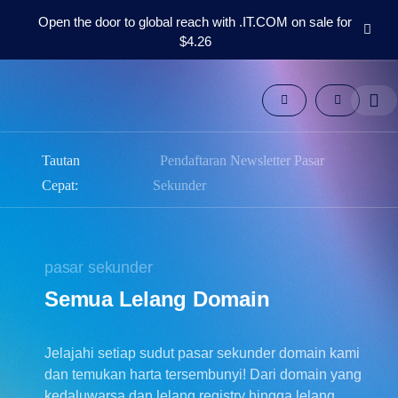
Open the door to global reach with .IT.COM on sale for
$4.26
Domain
pasar
sekunder
Alat
Sumber
Tautan
Pendaftaran Newsletter Pasar
daya
dukungan
Cepat:
Sekunder
ID
English
pasar sekunder
Español
中
Semua Lelang Domain
文
العربية
Jelajahi setiap sudut pasar sekunder domain kami
Deutsch
dan temukan harta tersembunyi! Dari domain yang
Português
kedaluwarsa dan lelang registry hingga lelang