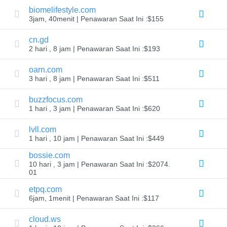
Domain
biomelifestyle.com
Massal
3jam, 40menit | Penawaran Saat Ini :$155
TLD
Harga
cn.gd
Domain
2 hari , 8 jam | Penawaran Saat Ini :$193
Penjualan
Domain
oarn.com
Alat
3 hari , 8 jam | Penawaran Saat Ini :$511
Pencarian
Whois
Penilaian
buzzfocus.com
Domain
1 hari , 3 jam | Penawaran Saat Ini :$620
Alat
Saran
Penghapusan
lvll.com
Anugerah
1 hari , 10 jam | Penawaran Saat Ini :$449
Keamanan
Domain
bossie.com
Manajemen
Domain
10 hari , 3 jam | Penawaran Saat Ini :$2074.
API
01
pasar
etpq.com
sekunder
6jam, 1menit | Penawaran Saat Ini :$117
Kelola
Portofolio
cloud.ws