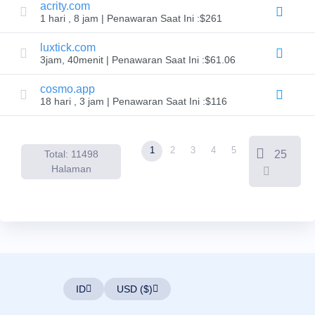
acrity.com
Pengguna
1 hari , 8 jam | Penawaran Saat Ini :$261
Lelang
Pengguna
Premium
luxtick.com
3jam, 40menit | Penawaran Saat Ini :$61.06
Alat
Backorder
pesanan
cosmo.app
tertunda
18 hari , 3 jam | Penawaran Saat Ini :$116
Aksi
Backorder
Sumber
daya
1
2
3
4
5
Total: 11498
25
Membeli
Domain
Halaman
Penjualan
Domain
Alat
Pembangun
Situs
Web
Surel
Pembuat
Logo
SSL
ID
USD ($)
Keamanan
Program
Reseller