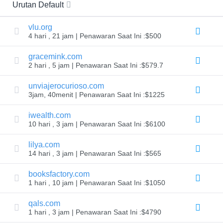
Dynadot
Urutan Default
LLC.
All
rights
vlu.org
reserved.
4 hari , 21 jam | Penawaran Saat Ini :$500
Domain
Temukan
gracemink.com
Domain
2 hari , 5 jam | Penawaran Saat Ini :$579.7
Anda
unviajerocurioso.com
Pencarian
3jam, 40menit | Penawaran Saat Ini :$1225
Pencarian
Domain
iwealth.com
Pencarian
Domain
10 hari , 3 jam | Penawaran Saat Ini :$6100
AI
Pencarian
lilya.com
Domain
Massal
14 hari , 3 jam | Penawaran Saat Ini :$565
Pencarian
IDN
booksfactory.com
Pencarian
Lanjutan
1 hari , 10 jam | Penawaran Saat Ini :$1050
Transfer
qals.com
Transfer
1 hari , 3 jam | Penawaran Saat Ini :$4790
Domain
Transfer