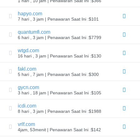
1 hari , 10 jam | Penawaran Saat Ini :$366
Anda
hapyo.com
7 hari , 3 jam | Penawaran Saat Ini :$101
Eksplorasi
Pencarian
Aftermarket
quantumfi.com
Semua
6 hari , 3 jam | Penawaran Saat Ini :$7799
Lelang
Domain
wtgd.com
Domain
16 hari , 3 jam | Penawaran Saat Ini :$130
yang
Kadaluarsa
fakl.com
Lelang
yang
5 hari , 7 jam | Penawaran Saat Ini :$300
Kadaluarsa
Lelang
gycn.com
Ranah
Lelang
3 hari , 18 jam | Penawaran Saat Ini :$105
Kesempatan
Terakhir
icdi.com
Closeout
8 hari , 3 jam | Penawaran Saat Ini :$1988
Berakhir
Daftar
vrlf.com
Pengguna
4jam, 53menit | Penawaran Saat Ini :$142
Daftar
Pengguna
Lelang