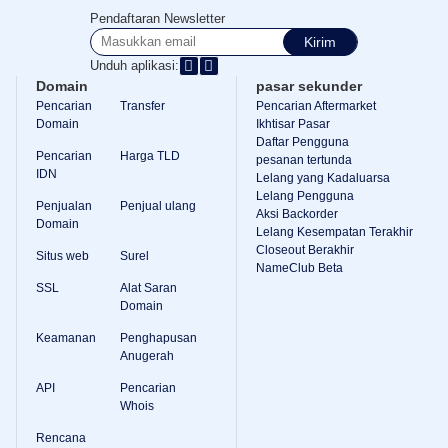
Sumber
Pendaftaran Newsletter
daya
Kirim
Unduh aplikasi:
Sumber
Domain
pasar sekunder
daya
Blog
Pencarian
Transfer
Pencarian Aftermarket
Dynadot
Domain
Ikhtisar Pasar
Buletin
Daftar Pengguna
Pencarian
Harga TLD
pesanan tertunda
Metode
IDN
Pembayaran
Lelang yang Kadaluarsa
Pilihan
Lelang Pengguna
Penjualan
Penjual ulang
Pembayaran
Aksi Backorder
Prabayar
Domain
Lelang Kesempatan Terakhir
Closeout Berakhir
Pembelajaran
Situs web
Surel
Panduan
NameClub Beta
Dasar
SSL
Alat Saran
Nama
Domain
Domain
Panduan
Keamanan
Penghapusan
Investasi
Anugerah
Domain
afiliasi
API
Pencarian
Program
Whois
Afiliasi
Umum
Rencana