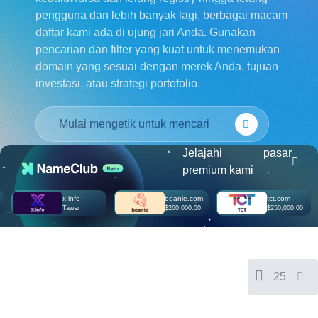
Français
pengguna dan lebih banyak lagi, berbagai macam
daftar kami ada di ujung jari Anda. Gunakan
Русский
pencarian dan filter yang kuat untuk menemukan
हिन्दी
domain yang sesuai dengan merek Anda, tujuan
Italiano
investasi, atau strategi portofolio.
USD
($)
日
本
US Dollar USD ($)
語
Euro EUR (€)
人民币 CNY (¥)
한
Canadian Dollar CAD
국
(C$)
Jelajahi pasar
어
Pesos Mexicanos MXN
premium kami
(MX$)
Српски
British Pound GBP (£)
Real Brasileiro BRL
x.info
beanie.com
tct.com
(R$)
Tawar
$260,000.00
$250,000.00
Indian Rupee INR (Rs.)
Indonesian Rupiah
IDR (Rp)
Australian Dollar AUD
(AU$)
Copyright
25
©
2002-
2025