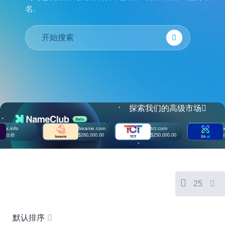
名.
Português
Français
Русский
हिन्दी
Italiano
日
本
USD
語
($)
探索我们的高级市场
한
US Dollar USD ($)
국
Euro EUR (€)
어
.info
beanie.com
tct.com
xa.a
人民币 CNY (¥)
出价
$260,000.00
$250,000.00
出价
Canadian Dollar CAD
Indonesia
(C$)
Pesos Mexicanos MXN
Српски
(MX$)
British Pound GBP (£)
Real Brasileiro BRL
(R$)
25
Indian Rupee INR (Rs.)
Indonesian Rupiah
IDR (Rp)
Australian Dollar AUD
默认排序
(AU$)