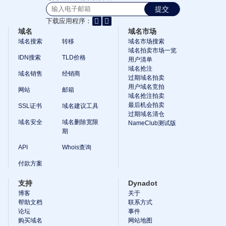
的
提交
投
下载应用程序：
资
域名
域名市场
组
域名搜索
转移
域名市场搜索
域名拍卖市场一览
合
IDN搜索
TLD价格
用户清单
域名抢注
域名销售
经销商
过期域名拍卖
探
用户域名竞拍
网站
邮箱
索
域名抢注拍卖
域
最后机会拍卖
SSL证书
域名建议工具
名
过期域名清仓
市
域名安全
域名删除宽限
NameClub测试版
场
期
搜
索
所
API
Whois查询
有
域
付款方案
名
拍
支持
Dynadot
卖
博客
关于
过
帮助文档
联系方式
期
论坛
事件
域
购买域名
网站地图
名