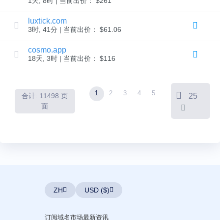
1天, 8时 | 当前出价： $261
域
名
luxtick.com
删
除
3时, 41分 | 当前出价： $61.06
宽
限
cosmo.app
期
域
18天, 3时 | 当前出价： $116
名
安
全
域
1
2
3
4
5
名
合计: 11498 页
25
管
面
理
工
具
API
域
名
市
场
管
ZH
USD ($)
理
您
订阅域名市场最新资讯