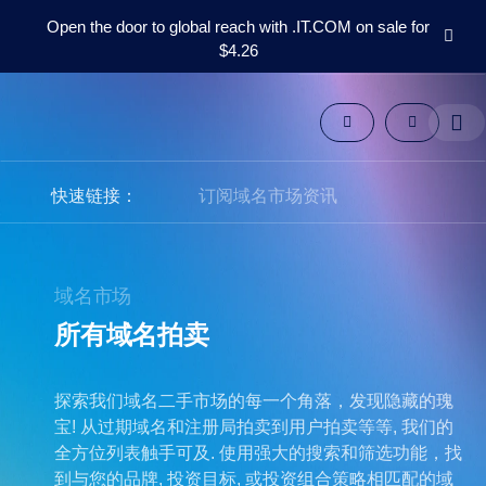
Open the door to global reach with .IT.COM on sale for
$4.26
域
名
域
名
市
快速链接：
订阅域名市场资讯
场
工
具
资
源
支
域名市场
持
所有域名拍卖
ZH
English
探索我们域名二手市场的每一个角落，发现隐藏的瑰
Español
宝! 从过期域名和注册局拍卖到用户拍卖等等, 我们的
العربية
全方位列表触手可及. 使用强大的搜索和筛选功能，找
Deutsch
到与您的品牌, 投资目标, 或投资组合策略相匹配的域