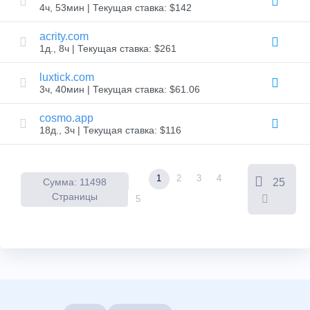
4ч, 53мин | Текущая ставка: $142
разрешительный
документ
acrity.com
Список
1д., 8ч | Текущая ставка: $261
пользователей
Список
пользователей
luxtick.com
Пользовательские
3ч, 40мин | Текущая ставка: $61.06
аукционы
Аукционы
для
cosmo.app
премиум-
18д., 3ч | Текущая ставка: $116
пользователей
Инструменты
для
предварительного
1
2
3
4
Сумма: 11498
25
заказа
Страницы
ожидание
5
товара
Отложенные
заказы
Ресурсы
Покупка
доменов
Продажа
доменов
Инструменты