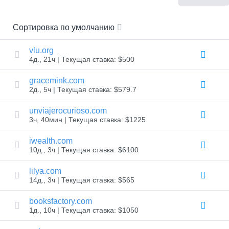
LLC.
All
rights
reserved.
Сортировка по умолчанию
Домены
Найди
vlu.org
свой
4д., 21ч | Текущая ставка: $500
домен
gracemink.com
Поиск
2д., 5ч | Текущая ставка: $579.7
Поиск
доменов
unviajerocurioso.com
Поиск
доменов
3ч, 40мин | Текущая ставка: $1225
с
помощью
iwealth.com
ИИ
Массовый
10д., 3ч | Текущая ставка: $6100
поиск
доменов
lilya.com
Поиск
IDN
14д., 3ч | Текущая ставка: $565
Расширенный
поиск
booksfactory.com
1д., 10ч | Текущая ставка: $1050
Перенос
Перенос
доменов