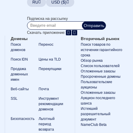
RU
USD ($)
Конструктор
сайтов
Почта
Создатель
Подписка на рассылку
логотипов
SSL
Отправить
Безопасность
Скачать приложение:
Программа
Домены
Вторичный рынок
реселлеров
Ресурсы
Поиск
Перенос
Поиск товаров по
доменов
истечении гарантийного
Ресурсы
срока
Блог
Поиск IDN
Цены на TLD
Обзор рынка
Dynadot
Список пользователей
Рассылки
Продажа
Перекупщики
Отложенные заказы
доменных
Просроченные домены
Способы
имен
оплаты
Пользовательские
Способы
аукционы
Веб-сайты
Почта
оплаты
Отложенные заказы
Предоплата
Аукцион последнего
SSL
Инструмент
шанса
Обучение
рекомендации
Руководство
Истекший
доменов
по
разрешительный
основам
Безопасность
Льготный
документ
доменных
период
NameClub Beta
имен
возврата
Руководство