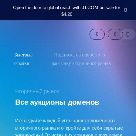
Open the door to global reach with .IT.COM on sale for
$4.26
Домены
Вторичный
рынок
Инструменты
Ресурсы
Быстрые
Подписка на новостную
Поддержка
ссылки:
рассылку вторичного рынка
RU
English
Español
Вторичный рынок
中
文
Все аукционы доменов
العربية
Deutsch
Исследуйте каждый угол нашего доменного
Português
вторичного рынка и откройте для себя скрытые
жемчужины! От истекших доменов и аукционов