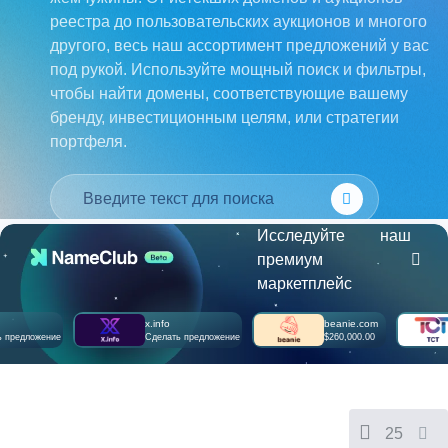
Français
реестра до пользовательских аукционов и многого
हिन्दी
другого, весь наш ассортимент предложений у вас
Italiano
под рукой. Используйте мощный поиск и фильтры,
日
чтобы найти домены, соответствующие вашему
USD
本
бренду, инвестиционным целям, или стратегии
($)
語
US Dollar USD ($)
портфеля.
한
Euro EUR (€)
국
人民币 CNY (¥)
어
Canadian Dollar CAD
(C$)
Indonesia
Pesos Mexicanos MXN
(MX$)
Исследуйте наш
Српски
British Pound GBP (£)
Real Brasileiro BRL
премиум
(R$)
маркетплейс
Indian Rupee INR (Rs.)
Indonesian Rupiah
IDR (Rp)
x.info
beanie.com
t
Australian Dollar AUD
дложение
Сделать предложение
$260,000.00
$
(AU$)
Copyright
©
2002-
2025
25
Dynadot