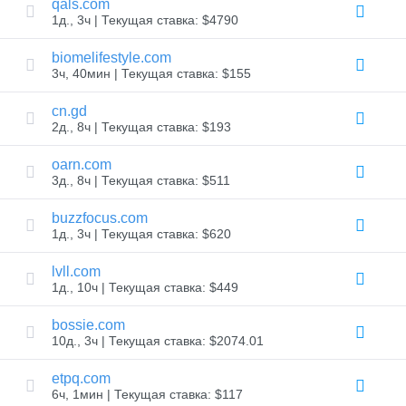
qals.com
Массовый
1д., 3ч | Текущая ставка: $4790
трансфер
доменов
biomelifestyle.com
TLD
3ч, 40мин | Текущая ставка: $155
Цены
на
домены
cn.gd
Продажа
2д., 8ч | Текущая ставка: $193
доменных
имен
oarn.com
Инструменты
3д., 8ч | Текущая ставка: $511
Поиск
в
Whois
buzzfocus.com
Оценка
1д., 3ч | Текущая ставка: $620
домена
Инструмент
рекомендаций
lvll.com
Льготный
1д., 10ч | Текущая ставка: $449
период
возврата
Безопасность
bossie.com
доменов
10д., 3ч | Текущая ставка: $2074.01
Управление
доменами
API
etpq.com
Вторичный
6ч, 1мин | Текущая ставка: $117