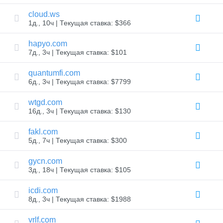
рынок
cloud.ws
Управляйте
1д., 10ч | Текущая ставка: $366
своим
портфелем
hapyo.com
7д., 3ч | Текущая ставка: $101
quantumfi.com
Исследовать
Поиск
6д., 3ч | Текущая ставка: $7799
товаров
по
wtgd.com
истечении
гарантийного
16д., 3ч | Текущая ставка: $130
срока
Все
fakl.com
аукционы
доменов
5д., 7ч | Текущая ставка: $300
Просроченные
gycn.com
домены
3д., 18ч | Текущая ставка: $105
Просроченные
домены
Аукционы
icdi.com
реестра
8д., 3ч | Текущая ставка: $1988
Аукцион
последнего
шанса
vrlf.com
Истекший