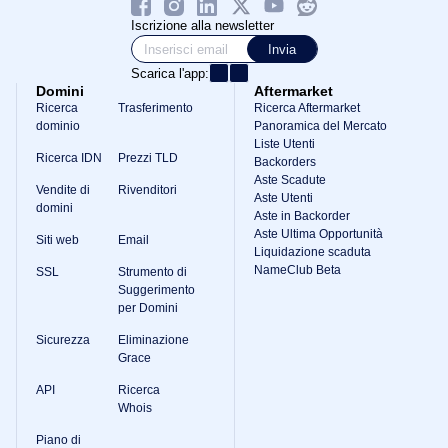
Iscrizione alla newsletter
Invia
Scarica l'app:
Domini
Aftermarket
Ricerca
Trasferimento
Ricerca Aftermarket
dominio
Panoramica del Mercato
Liste Utenti
Ricerca IDN
Prezzi TLD
Backorders
Aste Scadute
Vendite di
Rivenditori
Aste Utenti
domini
Aste in Backorder
Aste Ultima Opportunità
Siti web
Email
Liquidazione scaduta
NameClub Beta
SSL
Strumento di
Suggerimento
per Domini
Sicurezza
Eliminazione
Grace
API
Ricerca
Whois
Piano di