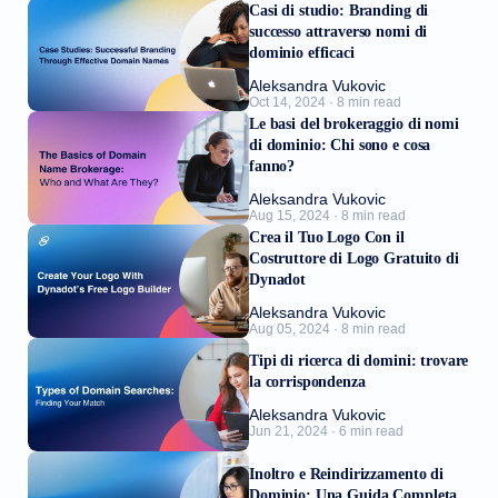
Casi di studio: Branding di
successo attraverso nomi di
dominio efficaci
Aleksandra Vukovic
Oct 14, 2024 · 8 min read
Le basi del brokeraggio di nomi
di dominio: Chi sono e cosa
fanno?
Aleksandra Vukovic
Aug 15, 2024 · 8 min read
Crea il Tuo Logo Con il
Costruttore di Logo Gratuito di
Dynadot
Aleksandra Vukovic
Aug 05, 2024 · 8 min read
Tipi di ricerca di domini: trovare
la corrispondenza
Aleksandra Vukovic
Jun 21, 2024 · 6 min read
Inoltro e Reindirizzamento di
Dominio: Una Guida Completa