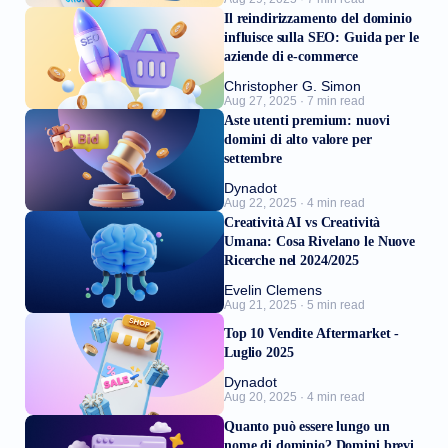
Il reindirizzamento del dominio
influisce sulla SEO: Guida per le
aziende di e-commerce
Christopher G. Simon
Aug 27, 2025 · 7 min read
Aste utenti premium: nuovi
domini di alto valore per
settembre
Dynadot
Aug 22, 2025 · 4 min read
Creatività AI vs Creatività
Umana: Cosa Rivelano le Nuove
Ricerche nel 2024/2025
Evelin Clemens
Aug 21, 2025 · 5 min read
Top 10 Vendite Aftermarket -
Luglio 2025
Dynadot
Aug 20, 2025 · 4 min read
Quanto può essere lungo un
nome di dominio? Domini brevi