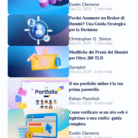
Evelin Clemens
Sep 12, 2025 · 7 min read
Perché Assumere un Broker di
Domini? Una Guida Strategica
per la Decisione
Christopher G. Simon
Sep 05, 2025 · 7 min read
Modifiche dei Prezzi dei Domini
per Oltre 200 TLD
Dynadot
Sep 03, 2025 · 2 min read
Il tuo portfolio online è la tua
prima passerella
Eshan Pancholi
Sep 01, 2025 · 4 min read
Come verificare se un sito web è
legittimo o una truffa: guida
completa
Evelin Clemens
Aug 29, 2025 · 7 min read