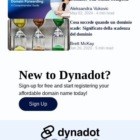
Aleksandra Vukovic
May 02, 2024 · 4 min read
Cosa succede quando un dominio
scade: Significato della scadenza
del dominio
Brett McKay
Jan 20, 2020 · 5 min read
New to Dynadot?
Sign-up for free and start registering your
affordable domain name today!
Sign Up