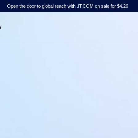
Open the door to global reach with .IT.COM on sale for $4.26
a