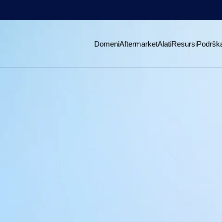
Domeni
Aftermarket
Alati
Resursi
Podršk