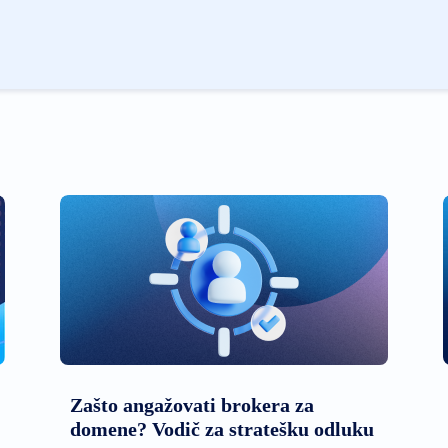
Zašto angažovati brokera za
domene? Vodič za stratešku odluku