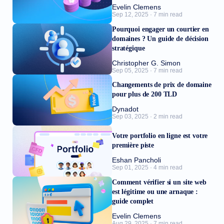
Evelin Clemens
Sep 12, 2025 · 7 min read
Pourquoi engager un courtier en
domaines ? Un guide de décision
stratégique
Christopher G. Simon
Sep 05, 2025 · 7 min read
Changements de prix de domaine
pour plus de 200 TLD
Dynadot
Sep 03, 2025 · 2 min read
Votre portfolio en ligne est votre
première piste
Eshan Pancholi
Sep 01, 2025 · 4 min read
Comment vérifier si un site web
est légitime ou une arnaque :
guide complet
Evelin Clemens
Aug 29, 2025 · 7 min read