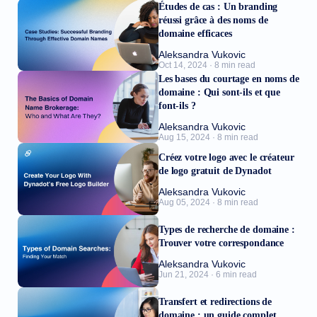
Études de cas : Un branding
réussi grâce à des noms de
domaine efficaces
Aleksandra Vukovic
Oct 14, 2024 · 8 min read
Les bases du courtage en noms de
domaine : Qui sont-ils et que
font-ils ?
Aleksandra Vukovic
Aug 15, 2024 · 8 min read
Créez votre logo avec le créateur
de logo gratuit de Dynadot
Aleksandra Vukovic
Aug 05, 2024 · 8 min read
Types de recherche de domaine :
Trouver votre correspondance
Aleksandra Vukovic
Jun 21, 2024 · 6 min read
Transfert et redirections de
domaine : un guide complet