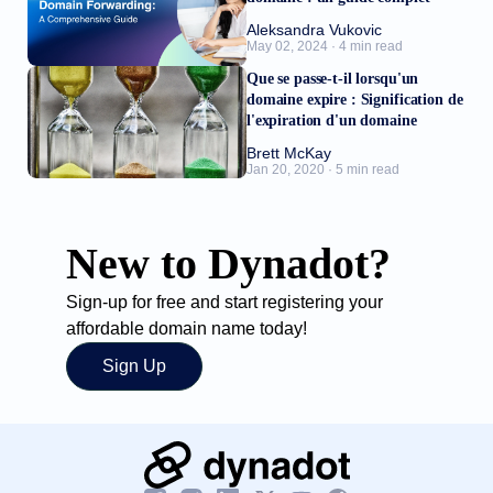
Aleksandra Vukovic
May 02, 2024 · 4 min read
Que se passe-t-il lorsqu'un
domaine expire : Signification de
l'expiration d'un domaine
Brett McKay
Jan 20, 2020 · 5 min read
New to Dynadot?
Sign-up for free and start registering your
affordable domain name today!
Sign Up