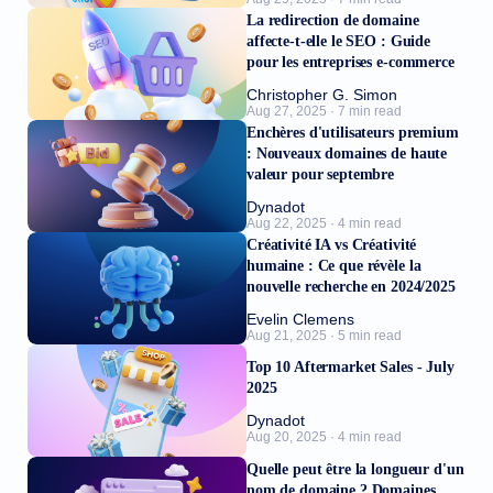
La redirection de domaine
affecte-t-elle le SEO : Guide
pour les entreprises e-commerce
Christopher G. Simon
Aug 27, 2025 · 7 min read
Enchères d'utilisateurs premium
: Nouveaux domaines de haute
valeur pour septembre
Dynadot
Aug 22, 2025 · 4 min read
Créativité IA vs Créativité
humaine : Ce que révèle la
nouvelle recherche en 2024/2025
Evelin Clemens
Aug 21, 2025 · 5 min read
Top 10 Aftermarket Sales - July
2025
Dynadot
Aug 20, 2025 · 4 min read
Quelle peut être la longueur d'un
nom de domaine ? Domaines