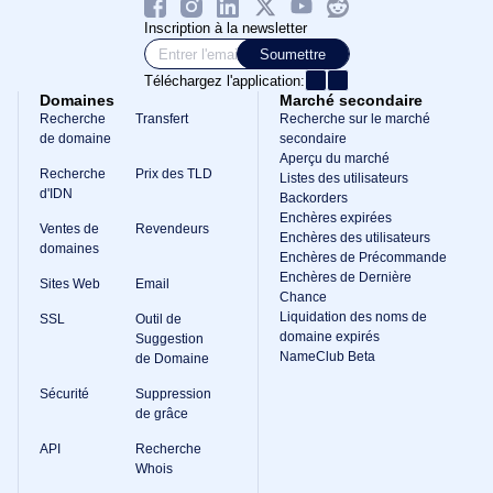
Inscription à la newsletter
Soumettre
Téléchargez l'application:
Domaines
Marché secondaire
Recherche
Transfert
Recherche sur le marché
de domaine
secondaire
Aperçu du marché
Recherche
Prix des TLD
Listes des utilisateurs
d'IDN
Backorders
Enchères expirées
Ventes de
Revendeurs
Enchères des utilisateurs
domaines
Enchères de Précommande
Enchères de Dernière
Sites Web
Email
Chance
Liquidation des noms de
SSL
Outil de
domaine expirés
Suggestion
NameClub Beta
de Domaine
Sécurité
Suppression
de grâce
API
Recherche
Whois