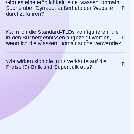
Gibt es eine Möglichkeit, eine Massen-Domain-
Dateien
Foren
Suche über Dynadot außerhalb der Website
Anfrage
durchzuführen?
an
den
Account
Manager
Kann ich die Standard-TLDs konfigurieren, die
in den Suchergebnissen angezeigt werden,
Support-
wenn ich die Massen-Domainsuche verwende?
Tools
Kontakt
Support-
Tickets
Wie wirken sich die TLD-Verkäufe auf die
Missbrauch
melden
Preise für Bulk und Superbulk aus?
Bugs
melden
Feature-
Wünsche