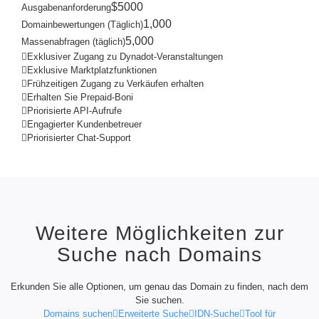
Auktionen
$5000
Ausgabenanforderung
1,000
Domainbewertungen (Täglich)
Backorder-
Tools
5,000
Massenabfragen (täglich)
Backorder
Exklusiver Zugang zu Dynadot-Veranstaltungen
Backorder-
Auktionen
Exklusive Marktplatzfunktionen
Frühzeitigen Zugang zu Verkäufen erhalten
Quellen
Erhalten Sie Prepaid-Boni
Domainkauf
Priorisierte API-Aufrufe
Verkauf
von
Engagierter Kundenbetreuer
Domains
Priorisierter Chat-Support
Werkzeug
Webseiten-
Baukasten
E-
Mail
Logo
Maker
SSL
Weitere Möglichkeiten zur
Sicherheit
Reseller-
Suche nach Domains
Programm
Quellen
Erkunden Sie alle Optionen, um genau das Domain zu finden, nach dem
Quellen
Sie suchen.
Dynadot-
Domains suchen
Erweiterte Suche
IDN-Suche
Tool für
Blog