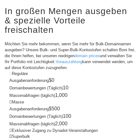
Portfolio
In großen Mengen ausgeben
& spezielle Vorteile
Erkunden
freischalten
Aftermarket
Suche
Alle
Domain-
Möchten Sie mehr bekommen, wenn Sie mehr für Bulk-Domainnamen
Auktionen
ausgeben? Unsere Bulk- und Super-Bulk-Kontostufen schalten Boni frei,
die Ihnen helfen, bei unseren niedrigen
domain prices
und verwalten Sie
Ausgelaufene
Ihr Portfolio mit Leichtigkeit.
Vorauszahlung
kann verwendet werden, um
Domains
Auslaufende
auf diese Kontostufen zuzugreifen.
Domains
Reguläre
Registry
$0
Ausgabenanforderung
Auktionen
Letzte
10
Domainbewertungen (Täglich)
Chance
1,000
Auktionen
Massenabfragen (täglich)
Abgelaufener
Masse
Schlussverkauf
$500
Ausgabenanforderung
Benutzerlisten
100
Domainbewertungen (Täglich)
Benutzerlisten
2,000
Benutzer-
Massenabfragen (täglich)
Auktionen
Exklusiver Zugang zu Dynadot-Veranstaltungen
Premium-
Superbulk
Nutzer-