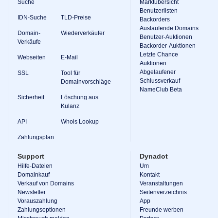
Suche
Marktübersicht
Benutzerlisten
IDN-Suche
TLD-Preise
Backorders
Auslaufende Domains
Domain-
Wiederverkäufer
Benutzer-Auktionen
Verkäufe
Backorder-Auktionen
Letzte Chance
Webseiten
E-Mail
Auktionen
Abgelaufener
SSL
Tool für
Schlussverkauf
Domainvorschläge
NameClub Beta
Sicherheit
Löschung aus
Kulanz
API
Whois Lookup
Zahlungsplan
Support
Dynadot
Hilfe-Dateien
Um
Domainkauf
Kontakt
Verkauf von Domains
Veranstaltungen
Newsletter
Seitenverzeichnis
Vorauszahlung
App
Zahlungsoptionen
Freunde werben