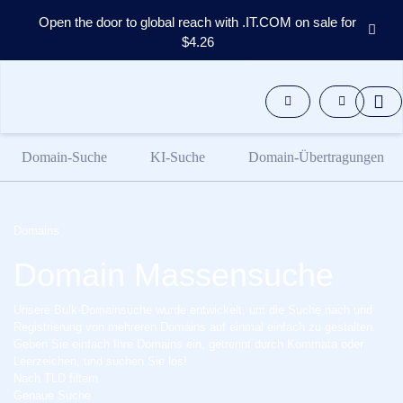
Open the door to global reach with .IT.COM on sale for
$4.26
Domains
Sekundärmarkt
Werkzeug
Quellen
Domain-Suche
KI-Suche
Domain-Übertragungen
Support
DE
English
Domains
Español
Domain Massensuche
中
文
Unsere Bulk-Domainsuche wurde entwickelt, um die Suche nach und
العربية
Registrierung von mehreren Domains auf einmal einfach zu gestalten.
Português
Geben Sie einfach Ihre Domains ein, getrennt durch Kommata oder
Leerzeichen, und suchen Sie los!
Français
Nach TLD filtern
Русский
Genaue Suche