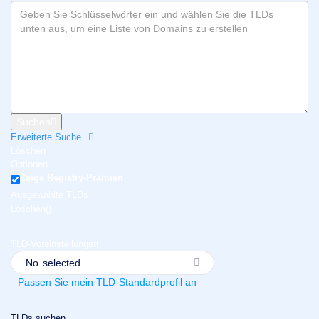
हिन्दी
Italiano
日
USD
本
($)
語
US Dollar USD ($)
한
Euro EUR (€)
국
人民币 CNY (¥)
어
Canadian Dollar CAD
Suchen
(C$)
Erweiterte Suche
Indonesia
Pesos Mexicanos MXN
Löschen
(MX$)
Српски
British Pound GBP (£)
Optionen
Real Brasileiro BRL
Zeige Registry-Prämien
(R$)
Ausgewählte TLDs
Indian Rupee INR (Rs.)
Indonesian Rupiah
Löschen(
)
IDR (Rp)
Australian Dollar AUD
(AU$)
TLD-Voreinstellungen
Copyright
No
selected
©
2002-
Passen Sie mein TLD-Standardprofil an
2025
Dynadot
LLC.
TLDs suchen