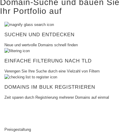
Domain-Suche und bauen Sie
Domains
Ihr Portfolio auf
TLD
Preise
für
die
Domain
Domain-
SUCHEN UND ENTDECKEN
Verkäufe
Werkzeug
Neue und wertvolle Domains schnell finden
Whois
Lookup
Domain-
EINFACHE FILTERUNG NACH TLD
Bewertung
Vorschlagstool
Verengen Sie Ihre Suche durch eine Vielzahl von Filtern
Löschung
aus
Kulanz
Domain
DOMAINS IM BULK REGISTRIEREN
Sicherheit
Domain
Zeit sparen durch Registrierung mehrerer Domains auf einmal
Management
API
Sekundärmarkt
Verwalten
Sie
Ihr
Preisgestaltung