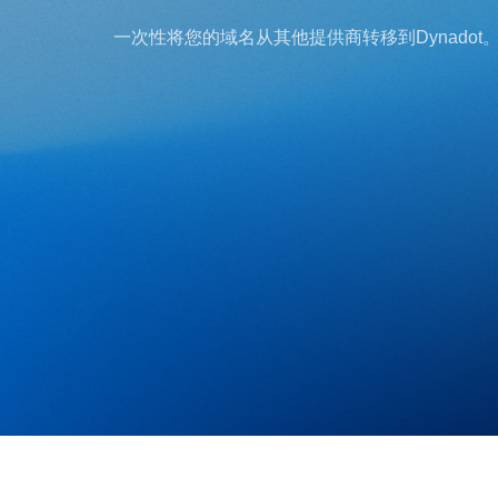
English
一次性将您的域名从其他提供商转移到Dynadot
Español
العربية
Deutsch
Português
Français
Русский
हिन्दी
Italiano
日
本
USD
語
($)
한
US Dollar USD ($)
국
Euro EUR (€)
어
人民币 CNY (¥)
Canadian Dollar CAD
Indonesia
(C$)
Pesos Mexicanos MXN
Српски
(MX$)