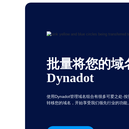
British Pound GBP (£)
Real Brasileiro BRL
(R$)
Indian Rupee INR (Rs.)
Indonesian Rupiah
IDR (Rp)
Australian Dollar AUD
(AU$)
Copyright
©
2002-
2025
Dynadot
批量将您的域
LLC.
All
rights
reserved.
Dynadot
域
名
查
询
您
使用Dynadot管理域名组合有很多可爱之处
的
域
转移您的域名，开始享受我们领先行业的功能
名
搜
索
域
名
搜