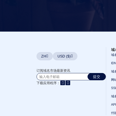
最
后
机
会
拍
卖
过
期
域
名
清
仓
用
域
户
域
ZH
USD ($)
清
单
ID
用
户
订阅域名市场最新资讯
域
清
单
提交
用
网
下载应用程序：
户
域
S
名
竞
域
拍
高
AP
级
用
付
户