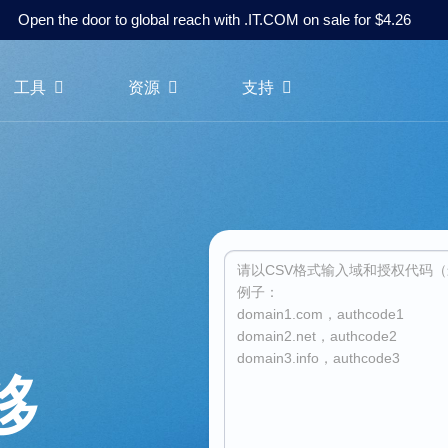
Open the door to global reach with .IT.COM on sale for $4.26
工具
资源
支持
移