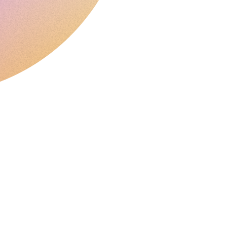
名
删
除
宽
限
期
域
名
安
全
域
名
管
理
工
具
API
域
名
市
场
管
理
您
的
投
资
组
合