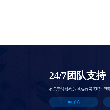
探
索
域
名
市
场
搜
索
所
有
域
名
拍
卖
过
期
域
名
过
24/7团队支持
期
域
名
拍
有关于转移您的域名有疑问吗？请
卖
注
册
局
邮箱
拍
卖