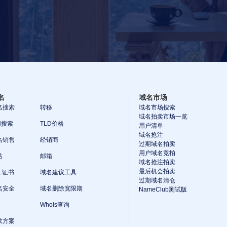
名
域名市场
名搜索
转移
域名市场搜索
域名拍卖市场一览
N搜索
TLD价格
用户清单
域名抢注
名销售
经销商
过期域名拍卖
用户域名竞拍
站
邮箱
域名抢注拍卖
最后机会拍卖
SL证书
域名建议工具
过期域名清仓
名安全
域名删除宽限期
NameClub测试版
I
Whois查询
款方案