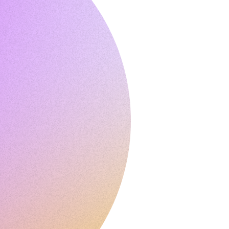
入
批
量
域
名
转
移
TLD
域
名
价
格
域
名
销
售
工
具
Whois
查
询
域
名
评
估
建
议
工
具
域