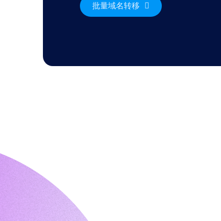
批量域名转移
索
AI
域
名
搜
索
域
名
批
量
搜
索
IDN
搜
索
高
级
搜
索
转
移
域
名
转
移
｜
域
名
转