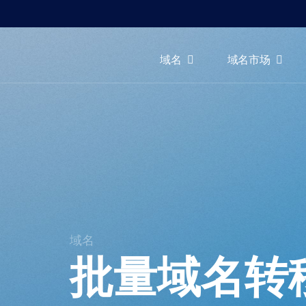
域名
域名市场
域
名
域
名
市
场
工
具
资
源
域名
支
批量域名转
持
ZH