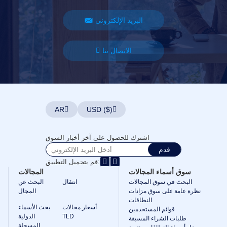
طلب
مدير
الحساب
البريد الإلكتروني
أدوات
الدعم
اتصل
الاتصال بنا
بنا
تذاكر
الدعم
الإبلاغ
عن
إساءة
استخدام
الإبلاغ
AR
USD ($)
عن
الأخطاء
طلبات
الميزات
اشترك للحصول على آخر أخبار السوق
قدم
قم بتحميل التطبيق:
سوق أسماء المجالات
المجالات
البحث في سوق المجالات
انتقال
البحث عن
نظرة عامة على سوق مزادات
المجال
النطاقات
أسعار مجالات
بحث الأسماء
قوائم المستخدمين
TLD
الدولية
طلبات الشراء المسبقة
المسجلة