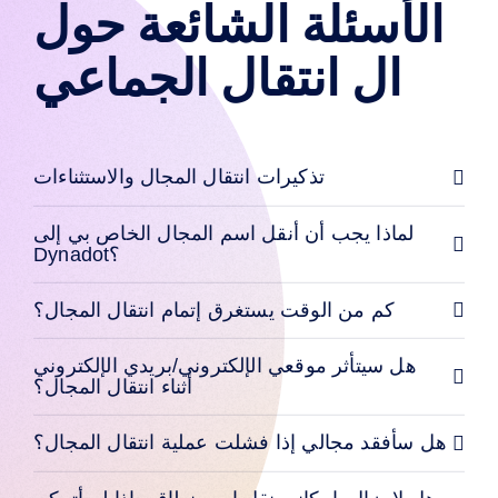
الأسئلة الشائعة حول
مزادات
السجل
مزادات
ال انتقال الجماعي
الفرصة
الأخيرة
انتهاء
المزاد
المباشر
قوائم
تذكيرات انتقال المجال والاستثناءات
المستخدمين
قوائم
المستخدمين
لماذا يجب أن أنقل اسم المجال الخاص بي إلى
مزاد
نطاقات
Dynadot؟
المستخدمين
مزادات
المستخدمين
كم من الوقت يستغرق إتمام انتقال المجال؟
المميزين
أدوات
هل سيتأثر موقعي الإلكتروني/بريدي الإلكتروني
الطلب
المسبق
أثناء انتقال المجال؟
طلب
مسبق
مزادات
هل سأفقد مجالي إذا فشلت عملية انتقال المجال؟
الطلبات
المسبقة