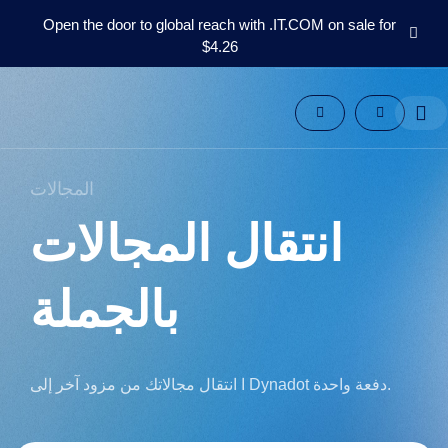
Open the door to global reach with .IT.COM on sale for
$4.26
المجالات
سوق
أسماء
المجالات
الأدوات
المجالات
الموارد
الدعم
انتقال المجالات
AR
English
بالجملة
Español
中
文
Deutsch
ا انتقال مجالاتك من مزود آخر إلى Dynadot دفعة واحدة.
Português
Français