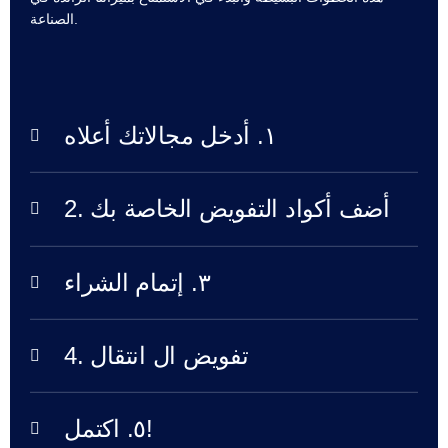
الصناعة.
انتقال
انتقال
المجال
انتقال
المجالات
بالجملة
TLD
١. أدخل مجالاتك أعلاه
أسعار
المجالات
مبيعات
المجالات
2. أضف أكواد التفويض الخاصة بك
الأدوات
الاستعلام
Whois
تقييم
٣. إتمام الشراء
المجال
أداة
الاقتراحات
فترة
سماح
4. تفويض ال انتقال
حذف
المجال
أمان
المجال
إدارة
٥. اكتمل!
المجالات
واجهة