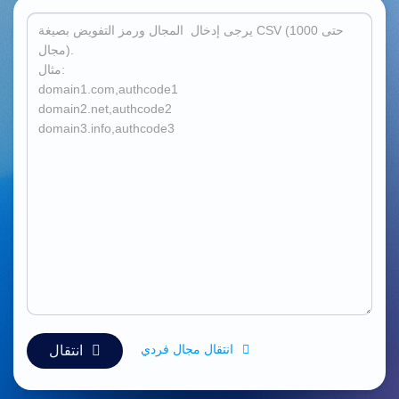
Русский
हिन्दी
Italiano
日
USD
本
($)
語
US Dollar USD ($)
한
Euro EUR (€)
국
人民币 CNY (¥)
어
Canadian Dollar CAD
(C$)
Indonesia
Pesos Mexicanos MXN
(MX$)
Српски
British Pound GBP (£)
Real Brasileiro BRL
(R$)
Indian Rupee INR (Rs.)
Indonesian Rupiah
IDR (Rp)
Australian Dollar AUD
(AU$)
Copyright
انتقال مجال فردي
انتقال
©
2002-
2025