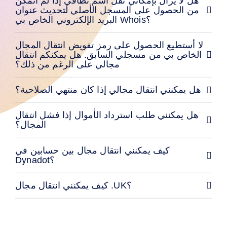
هل لا يزال بإمكاني نقل اسم نطاقي إذا لم أتمكن
الموارد
شراء
من الحصول على المسجل الأصلي لتحديث عنوان
المجالات
البريد الإلكتروني الخاص بي Whois؟
بيع
المجالات
الأدوات
لا أستطيع الحصول على رمز تفويض انتقال المجال
أدوات
الخاص بي من مسجلي السابق. هل يمكنكم انتقال
بناء
مجالي على الرغم من ذلك؟
المواقع
البريد
الإلكتروني
صانع
هل يمكنني انتقال مجالي إذا كان منتهي الصلاحية؟
الشعارات
شهادة
SSL
هل يمكنني طلب استرداد الأموال إذا فشل انتقال
الأمان
المجال؟
برنامج
الموزعين
الموارد
كيف يمكنني انتقال مجال بين حسابين في
Dynadot؟
الموارد
Dynadot
مدونة
كيف يمكنني انتقال مجال .UK؟
النشرات
الإخبارية
طرق
الدفع
خيارات