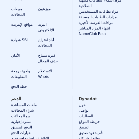
مزاد أسماء النطاقات منتهية
الصلاحية
موزعون
مبيعات
مزاد نطاقات المستخدمين
المجالات
مزادات الطلبات المسبقة
مزادات الفرصة الأخيرة
البريد
مواقع الإنترنت
انتهاء المزاد المباشر
الإلكتروني
NameClub Beta
أداة اقتراح
شهادة SSL
المجالات
فترة سماح
الأمان
حذف المجال
الاستعلام
واجهة برمجة
Whois
التطبيقات
خطة الدفع
Dynadot
الدعم
حول
ملفات المساعدة
تواصل
شراء المجالات
الفعاليات
بيع المجالات
خريطة الموقع
نشرة إخبارية
تطبيق
الدفع المسبق
قُم بدعوة صديق
خيارات الدفع
نظام الشركاء
الإبلاغ عن إساءة استخدام