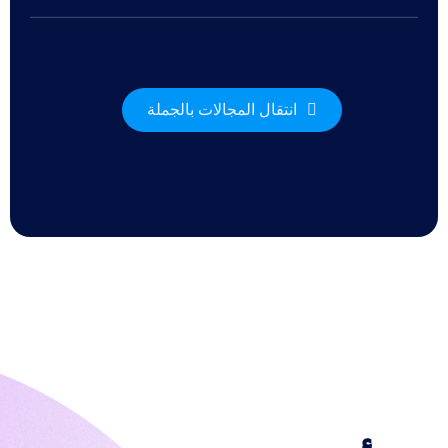
برمجة
التطبيقات
سوق
أسماء
المجالات
انتقال المجالات بالجملة
إدارة
محفظتك
استكشف
البحث
في
سوق
المجالات
جميع
مزادات
النطاقات
مجالات
منتهية
الصلاحية
مزاد
أسماء
النطاقات
منتهية
الصلاحية