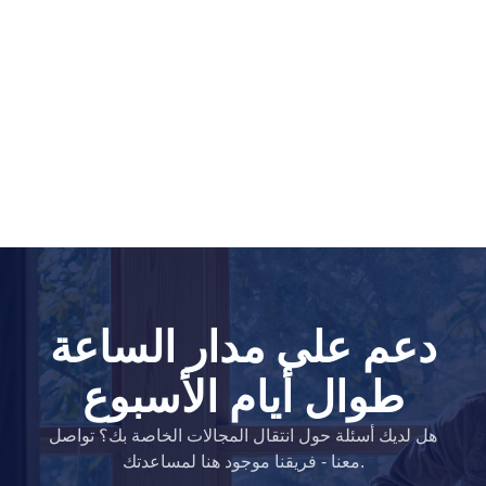
الدفع
الدفع
المسبق
تعلم
دليل
أساسيات
أسماء
النطاقات
دليل
استثمار
النطاقات
نظام
الشركاء
برنامج
الشركاء
العام
تاجر
برنامج
دعم على مدار الساعة
الموزعين
الدعم
طوال أيام الأسبوع
مركز
المساعدة
هل لديك أسئلة حول انتقال المجالات الخاصة بك؟ تواصل
ملفات
المساعدة
معنا - فريقنا موجود هنا لمساعدتك.
المنتديات