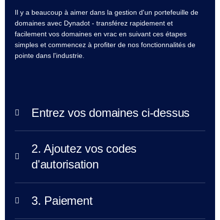
de
Domaine
Il y a beaucoup à aimer dans la gestion d'un portefeuille de
Transfert
domaines avec Dynadot - transférez rapidement et
de
facilement vos domaines en vrac en suivant ces étapes
domaine
en
simples et commencez à profiter de nos fonctionnalités de
vrac
pointe dans l'industrie.
TLD
Prix
des
Domaines
Ventes
de
Domaines
Entrez vos domaines ci-dessus
Outils
Recherche
Whois
Évaluation
2. Ajoutez vos codes
de
domaine
d'autorisation
Outil
de
Suggestion
Délai
de
3. Paiement
Grâce
de
Suppression