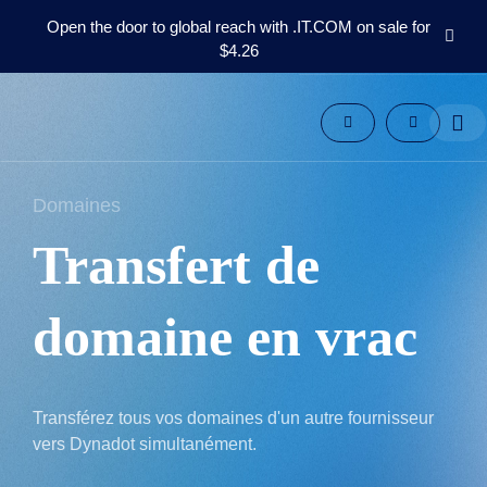
Open the door to global reach with .IT.COM on sale for
$4.26
Domaines
Marché
Secondaire
Outils
Ressources
Domaines
Support
FR
Transfert de
English
Español
domaine en vrac
中
文
العربية
Transférez tous vos domaines d'un autre fournisseur
Deutsch
vers Dynadot simultanément.
Português