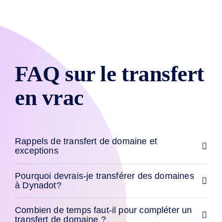
Expirés
Enchères
sur
Expirés
Ventes
aux
enchères
de
FAQ sur le transfert
registre
Enchères
de
la
en vrac
Dernière
Chance
Liquidation
expirée
Listes
Rappels de transfert de domaine et
d'utilisateurs
Listes
exceptions
d'utilisateurs
Enchères
Utilisateurs
Pourquoi devrais-je transférer des domaines
Enchères
à Dynadot?
pour
utilisateurs
Premium
Combien de temps faut-il pour compléter un
Outils
transfert de domaine ?