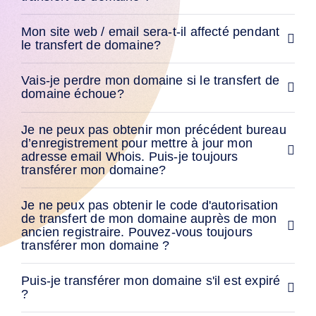
de
précommande
Domaines
Mon site web / email sera-t-il affecté pendant
en
Attente
le transfert de domaine?
Enchères
sur
Domaines
Vais-je perdre mon domaine si le transfert de
en
domaine échoue?
Attente
Ressources
Acheter
Je ne peux pas obtenir mon précédent bureau
des
d’enregistrement pour mettre à jour mon
noms
adresse email Whois. Puis-je toujours
de
transférer mon domaine?
domaine
Vente
de
domaines
Je ne peux pas obtenir le code d'autorisation
Outils
de transfert de mon domaine auprès de mon
Créateur
ancien registraire. Pouvez-vous toujours
de
transférer mon domaine ?
Site
Web
E-
Puis-je transférer mon domaine s'il est expiré
mail
?
Créateur
de
logo