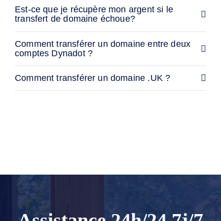
SSL
Est-ce que je récupère mon argent si le
Sécurité
transfert de domaine échoue?
Programme
de
Revendeur
Comment transférer un domaine entre deux
Ressources
comptes Dynadot ?
Ressources
Blog
Comment transférer un domaine .UK ?
de
Dynadot
Bulletins
d'information
Méthodes
de
paiement
Options
de
Paiement
Prépayer
Apprentissage
Guide
des
bases
des
noms
Assistance 24h/24 7j/7
de