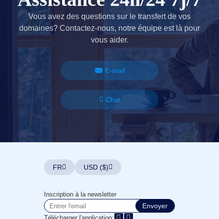
domaine
Guide
Vous avez des questions sur le transfert de vos
d'investissement
dans
domaines? Contactez-nous, notre équipe est là pour
les
vous aider.
domaines
Affilié
Programme
d'affiliation
E-mail
général
Revendeur
Programme
Chat
de
Revendeur
Support
Centre
d'Aide
Fiches
d'Aide
FR
USD ($)
Forums
Demande
de
Responsable
Inscription à la newsletter
de
Envoyer
Compte
Télécharger l'application: