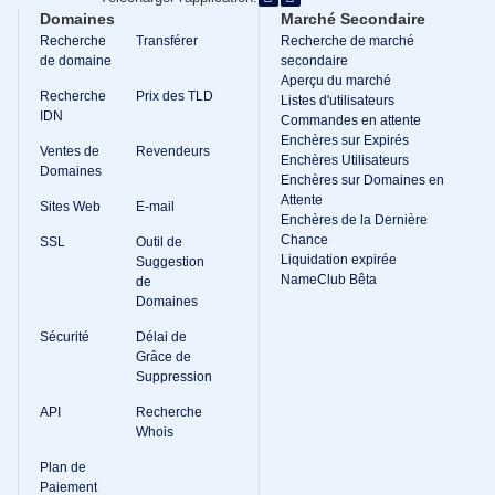
Outils
Domaines
Marché Secondaire
de
support
Recherche
Transférer
Recherche de marché
Nous
de domaine
secondaire
Contacter
Aperçu du marché
Tickets
Recherche
Prix des TLD
Listes d'utilisateurs
de
IDN
support
Commandes en attente
Signaler
Enchères sur Expirés
Ventes de
Revendeurs
un
Enchères Utilisateurs
abus
Domaines
Enchères sur Domaines en
Signaler
Attente
des
Sites Web
E-mail
bugs
Enchères de la Dernière
Demandes
Chance
SSL
Outil de
de
Liquidation expirée
Suggestion
fonctionnalités
NameClub Bêta
de
Domaines
Sécurité
Délai de
Grâce de
Suppression
API
Recherche
Whois
Plan de
Paiement