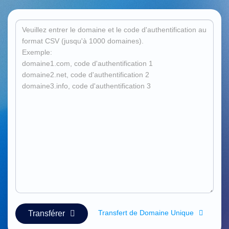
Русский
हिन्दी
Italiano
日
USD
本
($)
語
US Dollar USD ($)
한
Euro EUR (€)
국
人民币 CNY (¥)
어
Canadian Dollar CAD
(C$)
Indonesia
Pesos Mexicanos MXN
(MX$)
Српски
British Pound GBP (£)
Real Brasileiro BRL
(R$)
Indian Rupee INR (Rs.)
Indonesian Rupiah
IDR (Rp)
Australian Dollar AUD
(AU$)
Copyright
©
2002-
Transfert de Domaine Unique
Transférer
2025
Dynadot