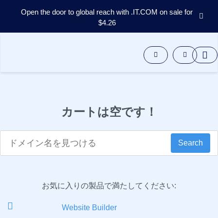
Open the door to global reach with .IT.COM on sale for
$4.26
ド
メ
イ
ン
ア
フ
タ
ー
カートは空です！
マ
ー
ケ
ッ
Search
ト
ツ
ー
ル
リ
ソ
お気に入りの製品で満たしてください:
ー
ス
サ
Website Builder
ポ
ー