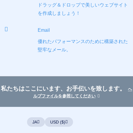
ト
ドラッグ＆ドロップで美しいウェブサイト
JA
を作成しましょう！
English
Email
Español
中
優れたパフォーマンスのために構築された
文
堅牢なメール。
العربية
Deutsch
Português
Français
私たちはここにいます、お手伝いを致します。
ヘ
Русский
ルプファイルを参照してください
हिन्दी
Italiano
USD
($)
한
국
US Dollar USD ($)
JA
USD ($)
어
Euro EUR (€)
人民币 CNY (¥)