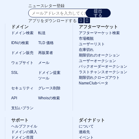
Indonesia
Canadian Dollar CAD
ニュースレター登録
(C$)
Српски
提出
Pesos Mexicanos MXN
する
(MX$)
British Pound GBP (£)
アプリをダウンロードする:
Real Brasileiro BRL
ドメイン
アフターマーケット
(R$)
ドメイン検索
転送
アフターマーケット検索
Indian Rupee INR (Rs.)
市場概観
Indonesian Rupiah
IDNの検索
TLD 価格
IDR (Rp)
ユーザーリスト
Australian Dollar AUD
在庫切れ
ドメイン販売
(AU$)
再販業者
期限切れのオークション
Copyright
ユーザーオークション
ウェブサイト
メール
©
バックオーダーオークション
2002-
ラストチャンスオークション
SSL
ドメイン提案
2025
期限切れクローズアウト
ツール
Dynadot
NameClubベータ
LLC.
セキュリティ
グレース削除
All
rights
reserved.
API
Whoisの検索
ド
支払いプラン
メ
イ
サポート
ダイナドット
ン
ヘルプファイル
について
ドメインの購入
連絡先
ド
ドメイン売買
イベント