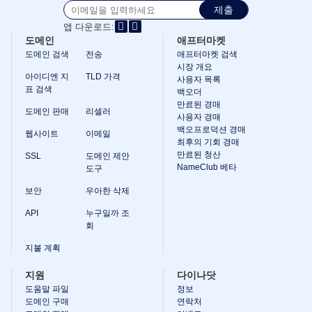
Australian Dollar AUD
제출
(AU$)
앱 다운로드:
Copyright
도메인
애프터마켓
©
2002-
도메인 검색
전송
애프터마켓 검색
2025
시장 개요
Dynadot
아이디엔 지
TLD 가격
사용자 목록
LLC.
표 검색
백오더
All
rights
만료된 경매
도메인 판매
리셀러
reserved.
사용자 경매
도
백오프로덕션 경매
웹사이트
이메일
최후의 기회 경매
메
만료된 청산
SSL
도메인 제안
인
NameClub 베타
도구
도
보안
우아한 삭제
메
인
API
누구일까 조
회
을
찾
지불 계획
으
지원
다이나닷
세
도움말 파일
정보
요
도메인 구매
연락처