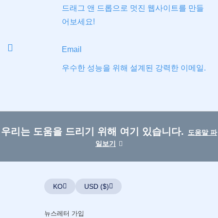
文
드래그 앤 드롭으로 멋진 웹사이트를 만들
العربية
어보세요!
Deutsch
Português
Email
Français
우수한 성능을 위해 설계된 강력한 이메일.
Русский
हिन्दी
Italiano
USD
($)
日
本
US Dollar USD ($)
우리는 도움을 드리기 위해 여기 있습니다.
도움말 파
語
Euro EUR (€)
人民币 CNY (¥)
일보기
Indonesia
Canadian Dollar CAD
(C$)
Српски
Pesos Mexicanos MXN
(MX$)
British Pound GBP (£)
Real Brasileiro BRL
KO
USD ($)
(R$)
Indian Rupee INR (Rs.)
Indonesian Rupiah
IDR (Rp)
뉴스레터 가입