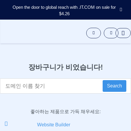
Open the door to global reach with .IT.COM on sale for
$4.26
도
메
인
애
프
터
마
켓
장바구니가 비었습니다!
도
구
자
원
Search
지
원
KO
English
좋아하는 제품으로 가득 채우세요:
Español
Website Builder
中