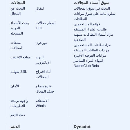
Dynadot
سوق أسماء المجالات
المجالات
LLC.
البحث في سوق المجالات
انتقال
البحث عن
All
rights
نظرة عامة على سوق مزادات
المجال
reserved.
النطاقات
المجالات
أسعار مجالات
بحث الأسماء
قوائم المستخدمين
TLD
الدولية
طلبات الشراء المسبقة
ابحث
المسجلة
مزاد أسماء النطاقات منتهية
عن
الصلاحية
موزعون
مبيعات
مجالك
مزاد نطاقات المستخدمين
المجالات
مزادات الطلبات المسبقة
بحث
مزادات الفرصة الأخيرة
البريد
مواقع الإنترنت
البحث
انتهاء المزاد المباشر
الإلكتروني
عن
NameClub Beta
المجال
بحث
أداة اقتراح
شهادة SSL
نطاق
المجالات
الذكاء
الاصطناعي
فترة سماح
الأمان
بحث
حذف المجال
مجمّع
لل
الاستعلام
واجهة برمجة
مجالات
Whois
التطبيقات
بحث
الأسماء
الدولية
خطة الدفع
المسجلة
البحث
Dynadot
الدعم
المتقدم