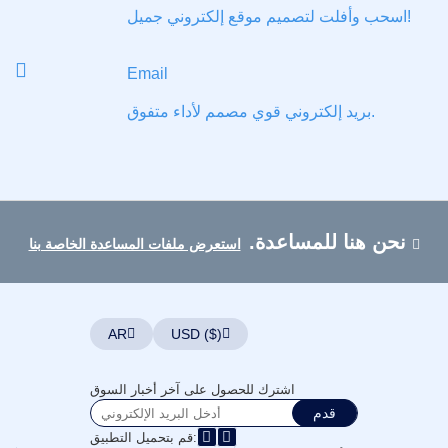
اسحب وأفلت لتصميم موقع إلكتروني جميل!
Русский
हिन्दी
Email
Italiano
日
بريد إلكتروني قوي مصمم لأداء متفوق.
USD
本
($)
語
US Dollar USD ($)
한
Euro EUR (€)
국
人民币 CNY (¥)
어
Canadian Dollar CAD
(C$)
Indonesia
Pesos Mexicanos MXN
نحن هنا للمساعدة.
(MX$)
استعرض ملفات المساعدة الخاصة بنا
Српски
British Pound GBP (£)
Real Brasileiro BRL
(R$)
Indian Rupee INR (Rs.)
Indonesian Rupiah
IDR (Rp)
AR
USD ($)
Australian Dollar AUD
(AU$)
Copyright
اشترك للحصول على آخر أخبار السوق
©
قدم
2002-
2025
قم بتحميل التطبيق: