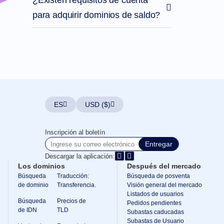
¿Existen requisitos de cuenta
sobre
Nombres
para adquirir dominios de saldo?
de
Dominio
Guía
de
Inversión
en
Dominios
Afiliado
Programa
General
de
ES
USD ($)
Afiliados
Revendedor
Inscripción al boletín
Programa
de
Entregar
Revendedores
Descargar la aplicación:
Apoyo
Los dominios
Después del mercado
Centro
Búsqueda
Traducción:
Búsqueda de posventa
de
de dominio
Transferencia.
Visión general del mercado
Ayuda
Listados de usuarios
Archivos
Búsqueda
Precios de
Pedidos pendientes
de
de IDN
TLD
ayuda
Subastas caducadas
Foros
Subastas de Usuario