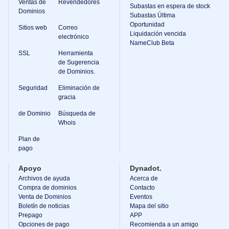
Ventas de
Revendedores
Solicitud
Subastas en espera de stock
de
Dominios
Subastas Última
Gerente
Oportunidad
de
Sitios web
Correo
Cuenta
Liquidación vencida
electrónico
NameClub Beta
Herramientas
SSL
Herramienta
de
de Sugerencia
Soporte
de Dominios.
Contáctenos
Tickets
de
Seguridad
Eliminación de
Soporte
gracia
Reportar
abuso
de Dominio
Búsqueda de
Informar
Whois
errores
Solicitudes
Plan de
de
pago
características
Apoyo
Dynadot.
Archivos de ayuda
Acerca de
Compra de dominios
Contacto
Venta de Dominios
Eventos
Boletín de noticias
Mapa del sitio
Prepago
APP
Opciones de pago
Recomienda a un amigo