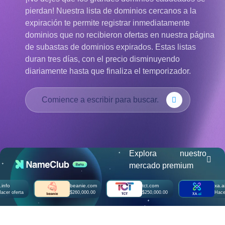
Français
pierdan! Nuestra lista de dominios cercanos a la
Русский
expiración te permite registrar inmediatamente
हिन्दी
dominios que no recibieron ofertas en nuestra página
Italiano
de subastas de dominios expirados. Estas listas
duran tres días, con el precio disminuyendo
日
USD
本
diariamente hasta que finaliza el temporizador.
($)
語
US Dollar USD ($)
한
Euro EUR (€)
국
人民币 CNY (¥)
어
Canadian Dollar CAD
(C$)
Indonesia
Pesos Mexicanos MXN
(MX$)
Српски
British Pound GBP (£)
Real Brasileiro BRL
(R$)
Explora nuestro
Indian Rupee INR (Rs.)
mercado premium
Indonesian Rupiah
IDR (Rp)
Australian Dollar AUD
beanie.com
tct.com
xa.ai
(AU$)
erta
$260,000.00
$250,000.00
Hacer ofert
Copyright
©
2002-