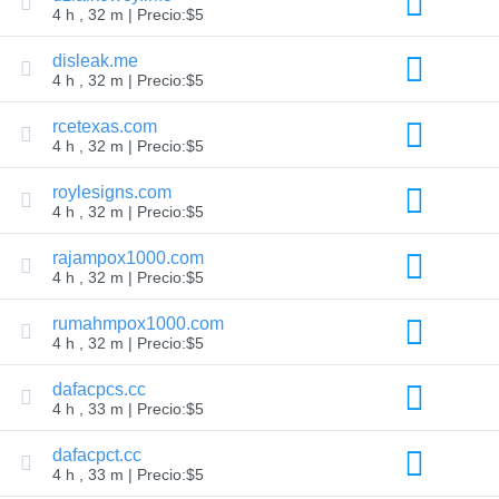
IDN
4 h , 32 m | Precio:$5
Búsqueda
avanzada.
disleak.me
Traducción:
4 h , 32 m | Precio:$5
Transferencia.
Transferencia
de
rcetexas.com
dominio
4 h , 32 m | Precio:$5
Transferencia
masiva
de
roylesigns.com
dominios
4 h , 32 m | Precio:$5
TLD
Precios
rajampox1000.com
de
4 h , 32 m | Precio:$5
Dominios
Ventas
de
rumahmpox1000.com
Dominios
4 h , 32 m | Precio:$5
Herramientas
Búsqueda
dafacpcs.cc
de
4 h , 33 m | Precio:$5
Whois
Valoración
dafacpct.cc
de
dominio
4 h , 33 m | Precio:$5
Herramienta