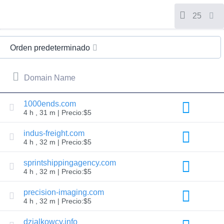
2025
Dynadot
LLC.
25
All
rights
reserved.
Los
Orden predeterminado
dominios
Encuentra
Domain Name
tu
Dominio
1000ends.com
4 h , 31 m | Precio:$5
La
búsqueda.
Búsqueda
indus-freight.com
de
4 h , 32 m | Precio:$5
dominio
Búsqueda
de
sprintshippingagency.com
Dominios
4 h , 32 m | Precio:$5
AI
Búsqueda
masiva
precision-imaging.com
de
4 h , 32 m | Precio:$5
dominios.
Búsqueda
de
dzialkowcy.info