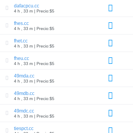
de
dafacpcu.cc
sugerencia
Eliminación
4 h , 33 m | Precio:$5
de
gracia
fhes.cc
Seguridad
del
4 h , 33 m | Precio:$5
Dominio
Gestión
fhet.cc
de
4 h , 33 m | Precio:$5
Dominios
de
Dominio
fheu.cc
Después
4 h , 33 m | Precio:$5
del
mercado
49mda.cc
4 h , 33 m | Precio:$5
Administre
su
49mdb.cc
cartera
4 h , 33 m | Precio:$5
49mdc.cc
Explorar
4 h , 33 m | Precio:$5
Búsqueda
de
tiespct.cc
posventa