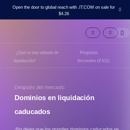
Open the door to global reach with .IT.COM on sale for
$4.26
Los
dominios
Después
del
mercado
¿Qué es una subasta de
Preguntas
Herramientas
Recursos
liquidación?
frecuentes (FAQ)
Apoyo
ES
English
Después del mercado
中
文
Dominios en liquidación
العربية
caducados
Deutsch
Português
¡No dejes que los grandes dominios caducados se