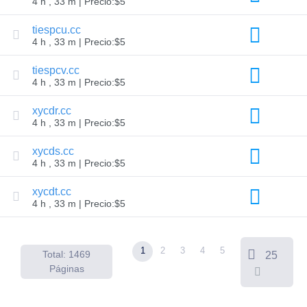
4 h , 33 m | Precio:$5
Todas
las
subastas
tiespcu.cc
de
4 h , 33 m | Precio:$5
dominios
Dominios
tiespcv.cc
caducados
4 h , 33 m | Precio:$5
Subastas
caducadas
Subastas
xycdr.cc
de
4 h , 33 m | Precio:$5
registros
Subastas
Última
xycds.cc
Oportunidad
4 h , 33 m | Precio:$5
Liquidación
vencida
xycdt.cc
Listados
4 h , 33 m | Precio:$5
de
usuarios
Listados
de
usuarios
1
2
3
4
5
Total: 1469
25
Subastas
de
Páginas
Usuario
Subastas
para