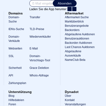
Absenden
Laden Sie die App herunter:
Domains
Aftermarket
Domain-
Transfer
Aftermarket-Suche
Suche
Marktüberblick
Benutzerangebote
IDNs-Suche
TLD-Preise
Backorders
Abgelaufene Auktionen
Domain-
Wiederverkäufer
Benutzerauktionen
Verkäufe
Backorder-Auktionen
Last Chance Auktionen
Webseiten
E-Mail
Abgelaufene
Ausverkäufe
SSL
Domain-
NameClub Beta
Vorschlags-Tool
Sicherheit
Grace Deletion
API
Whois-Abfrage
Zahlungsplan
Unterstützung
Dynadot
Blog
Über
Hilfedateien
Kontakt
Foren
Veranstaltungen