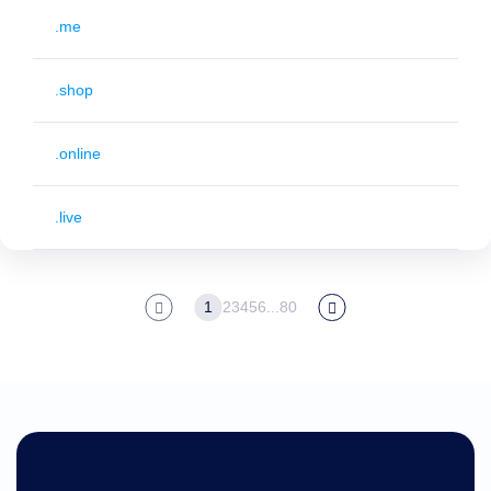
.me
.shop
.online
.live
1
2
3
4
5
6
...
80