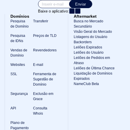
Enviar
Baixe o aplicativo:
Domínios
Aftermarket
Pesquisa
Transferir
Busca no Mercado
de Domínio
Secundário
Visão Geral do Mercado
Pesquisa
Preços de TLD
Listagens do Usuário
de IDNs
Backorders
Leilões Expirados
Vendas de
Revendedores
Leilões do Usuário
Domínio
Leilões de Pedidos em
Atraso
Websites
E-mail
Leilões de Última Chance
Liquidação de Domínios
SSL
Ferramenta de
Expirados
Sugestão de
NameClub Beta
Domínio
Segurança
Exclusão em
Grace
API
Consulta
Whois
Plano de
Pagamento