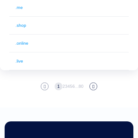
.me
.shop
.online
.live
1
2
3
4
5
6
...
80