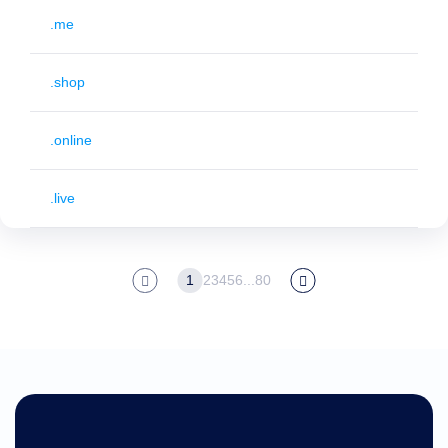
.me
.shop
.online
.live
1
2
3
4
5
6
...
80