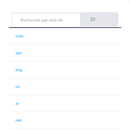
10
.com
.xyz
.org
.co
.io
.net