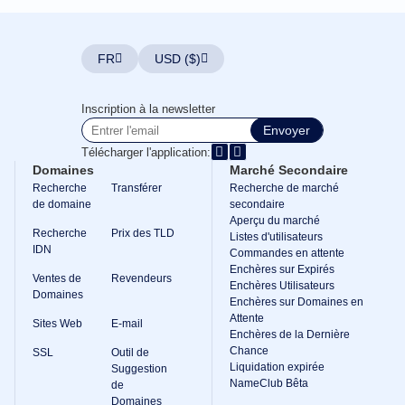
FR
USD ($)
Inscription à la newsletter
Envoyer
Télécharger l'application:
Domaines
Marché Secondaire
Recherche
Transférer
Recherche de marché
de domaine
secondaire
Aperçu du marché
Recherche
Prix des TLD
Listes d'utilisateurs
IDN
Commandes en attente
Enchères sur Expirés
Ventes de
Revendeurs
Enchères Utilisateurs
Domaines
Enchères sur Domaines en
Attente
Sites Web
E-mail
Enchères de la Dernière
Chance
SSL
Outil de
Liquidation expirée
Suggestion
NameClub Bêta
de
Domaines