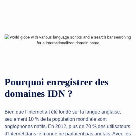
Sécurité
de
Domaine
Gestion
de
Domaines
API
Marché
Secondaire
Gérez
votre
portefeuille
Pourquoi enregistrer des
Explorer
Recherche
domaines IDN ?
de
marché
secondaire
Toutes
Bien que l'Internet ait été fondé sur la langue anglaise,
les
enchères
seulement 10 % de la population mondiale sont
de
anglophones natifs. En 2012, plus de 70 % des utilisateurs
domaines
d'Internet dans le monde ne parlaient pas anglais. Avec les
Domaines