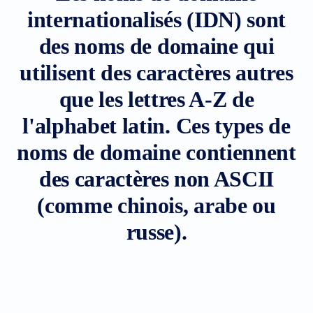
de
internationalisés (IDN) sont
Domaine
Transfert
de
des noms de domaine qui
domaine
en
utilisent des caractères autres
vrac
TLD
que les lettres A-Z de
Prix
des
l'alphabet latin. Ces types de
Domaines
Ventes
de
noms de domaine contiennent
Domaines
des caractères non ASCII
Outils
Recherche
Whois
(comme chinois, arabe ou
Évaluation
de
russe).
domaine
Outil
de
Suggestion
Délai
de
Grâce
de
Suppression