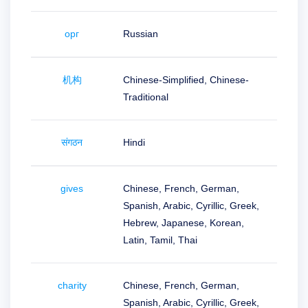
SSL
Sécurité
Programme
орг
Russian
de
Revendeur
Ressources
机构
Chinese-Simplified, Chinese-
Ressources
Traditional
Blog
de
Dynadot
Bulletins
d'information
संगठन
Hindi
Méthodes
de
paiement
gives
Chinese, French, German,
Options
de
Spanish, Arabic, Cyrillic, Greek,
Paiement
Prépayer
Hebrew, Japanese, Korean,
Latin, Tamil, Thai
Apprentissage
Guide
des
bases
des
charity
Chinese, French, German,
noms
Spanish, Arabic, Cyrillic, Greek,
de