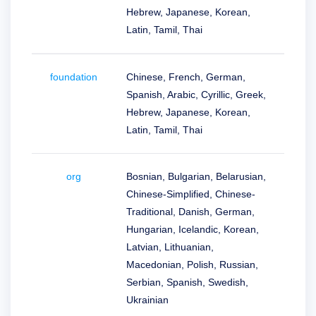
domaine
Hebrew, Japanese, Korean,
Guide
d'investissement
Latin, Tamil, Thai
dans
les
domaines
foundation
Chinese, French, German,
Affilié
Programme
Spanish, Arabic, Cyrillic, Greek,
d'affiliation
général
Hebrew, Japanese, Korean,
Latin, Tamil, Thai
Revendeur
Programme
de
Revendeur
Support
org
Bosnian, Bulgarian, Belarusian,
Chinese-Simplified, Chinese-
Centre
Traditional, Danish, German,
d'Aide
Fiches
Hungarian, Icelandic, Korean,
d'Aide
Forums
Latvian, Lithuanian,
Demande
Macedonian, Polish, Russian,
de
Responsable
Serbian, Spanish, Swedish,
de
Compte
Ukrainian