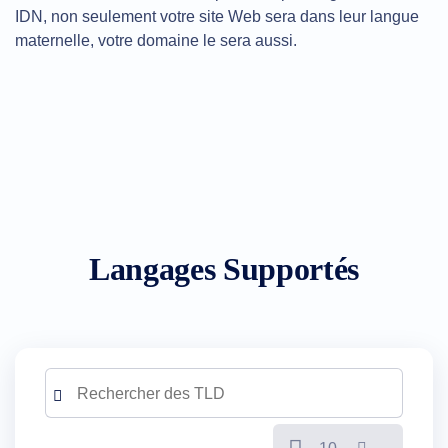
Expirés
IDN, non seulement votre site Web sera dans leur langue
Enchères
maternelle, votre domaine le sera aussi.
sur
Expirés
Ventes
aux
enchères
de
registre
Enchères
de
la
Dernière
Chance
Liquidation
expirée
Langages Supportés
Listes
d'utilisateurs
Listes
d'utilisateurs
Enchères
Utilisateurs
Enchères
pour
utilisateurs
Premium
Outils