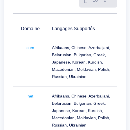
10
de
précommande
Domaines
en
Attente
Enchères
sur
Domaine
Langages Supportés
Domaines
en
Attente
com
Afrikaans, Chinese, Azerbaijani,
Ressources
Acheter
Belarusian, Bulgarian, Greek,
des
noms
Japanese, Korean, Kurdish,
de
Macedonian, Moldavian, Polish,
domaine
Vente
Russian, Ukrainian
de
domaines
Outils
Créateur
net
Afrikaans, Chinese, Azerbaijani,
de
Site
Belarusian, Bulgarian, Greek,
Web
Japanese, Korean, Kurdish,
E-
mail
Macedonian, Moldavian, Polish,
Créateur
de
Russian, Ukrainian
logo