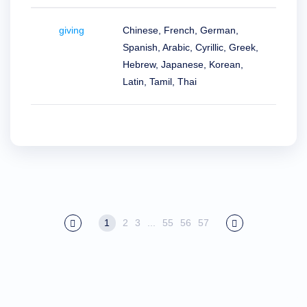
Outils
de
support
giving
Chinese, French, German,
Nous
Contacter
Spanish, Arabic, Cyrillic, Greek,
Tickets
Hebrew, Japanese, Korean,
de
support
Latin, Tamil, Thai
Signaler
un
abus
Signaler
des
bugs
Demandes
de
fonctionnalités
1
2
3
...
55
56
57