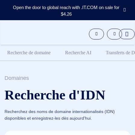
Open the door to global reach with .IT.COM on sale for
$4.26
Domaines
Marché
Secondaire
Outils
Recherche de domaine
Recherche AI
Transferts de 
Ressources
Support
FR
English
Domaines
Español
Recherche d'IDN
中
文
العربية
Recherchez des noms de domaine internationalisés (IDN)
Deutsch
disponibles et enregistrez-les dès aujourd'hui.
Português