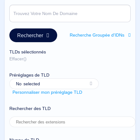
Русский
हिन्दी
Italiano
日
USD
本
Recherche Groupée d'IDNs
Rechercher
($)
語
US Dollar USD ($)
한
Euro EUR (€)
TLDs sélectionnés
국
人民币 CNY (¥)
어
Canadian Dollar CAD
Effacer(
)
(C$)
Indonesia
Pesos Mexicanos MXN
(MX$)
Préréglages de TLD
Српски
British Pound GBP (£)
Real Brasileiro BRL
No
selected
(R$)
Indian Rupee INR (Rs.)
Personnaliser mon préréglage TLD
Indonesian Rupiah
IDR (Rp)
Australian Dollar AUD
Rechercher des TLD
(AU$)
Copyright
©
2002-
2025
Dynadot