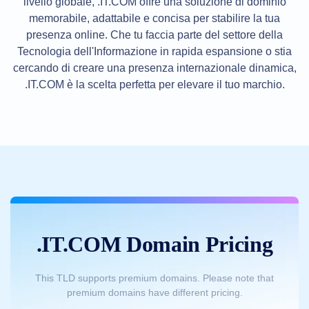
livello globale, .IT.COM offre una soluzione di dominio
di
dominio
memorabile, adattabile e concisa per stabilire la tua
Trasferimento
di
presenza online. Che tu faccia parte del settore della
domini
Tecnologia dell'Informazione in rapida espansione o stia
in
blocco
cercando di creare una presenza internazionale dinamica,
.IT.COM è la scelta perfetta per elevare il tuo marchio.
TLD
Prezzi
del
dominio
Vendite
di
dominio
Strumenti
Ricerca
Whois
Valutazione
di
Dominio
Strumento
.IT.COM Domain Pricing
di
suggerimento
Cancellazione
della
This TLD supports premium domains. Please note that
Grazia
Sicurezza
premium domains have different pricing.
di