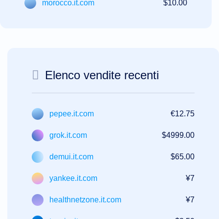
morocco.it.com
$10.00
di
funzionalità
Elenco vendite recenti
pepee.it.com
€12.75
grok.it.com
$4999.00
demui.it.com
$65.00
yankee.it.com
¥7
healthnetzone.it.com
¥7