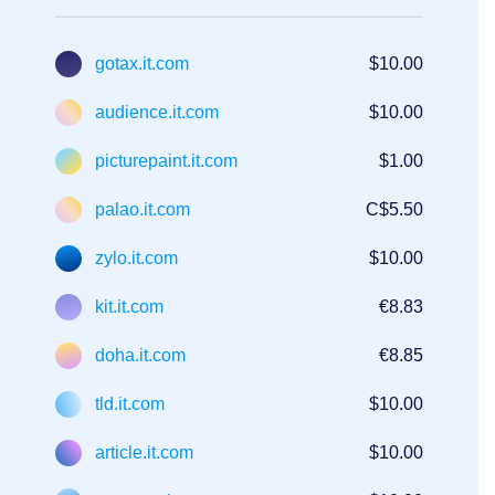
Rivenditore
Programma
di
Rivendita
gotax.it.com
$10.00
Supporto
audience.it.com
$10.00
Centro
di
assistenza
picturepaint.it.com
$1.00
File
di
aiuto
palao.it.com
C$5.50
Forum
Richiesta
di
zylo.it.com
$10.00
Account
Manager
kit.it.com
€8.83
Strumenti
di
Supporto
doha.it.com
€8.85
Contattaci
Ticket
di
tld.it.com
$10.00
Supporto
Segnala
abuso
article.it.com
$10.00
Segnalare
bug
Richieste