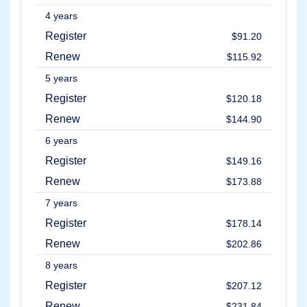
scadute
Aste
4 years
del
Register
registro
$91.20
Aste
Renew
Ultima
$115.92
Opportunità
Scadenza
5 years
chiusura
Register
$120.18
Elenco
utenti
Renew
$144.90
Elenco
utenti
6 years
Aste
Utente
Register
$149.16
Aste
per
Renew
$173.88
Utenti
Premium
7 years
Strumenti
Register
$178.14
di
Backorder
Renew
$202.86
Ordine
in
8 years
attesa
Aste
Register
$207.12
indietro
Renew
$231.84