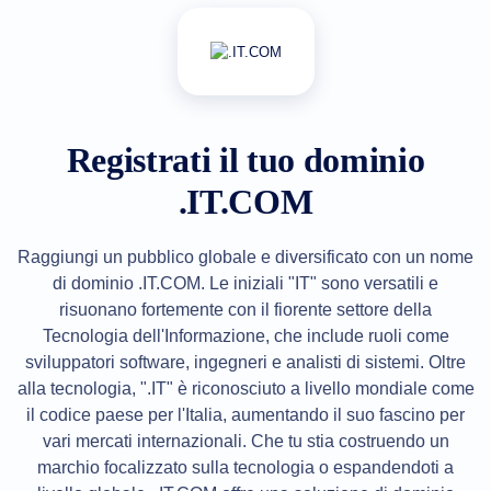
All
rights
reserved.
Domini
Trova
il
tuo
Registrati il tuo dominio
dominio
.IT.COM
Ricerca
Ricerca
Dominio
Ricerca
Raggiungi un pubblico globale e diversificato con un nome
Domini
AI
di dominio .IT.COM. Le iniziali "IT" sono versatili e
Ricerca
risuonano fortemente con il fiorente settore della
di
dominio
Tecnologia dell'Informazione, che include ruoli come
in
sviluppatori software, ingegneri e analisti di sistemi. Oltre
blocco
Ricerca
alla tecnologia, ".IT" è riconosciuto a livello mondiale come
IDN
Ricerca
il codice paese per l'Italia, aumentando il suo fascino per
avanzata
vari mercati internazionali. Che tu stia costruendo un
Trasferimento
marchio focalizzato sulla tecnologia o espandendoti a
Trasferimento