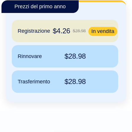
Русский
Prezzi del primo anno
हिन्दी
日
USD
本
$4.26
Registrazione
$28.98
In vendita
($)
語
US Dollar USD ($)
한
Euro EUR (€)
국
人民币 CNY (¥)
어
Canadian Dollar CAD
(C$)
$28.98
Rinnovare
Indonesia
Pesos Mexicanos MXN
(MX$)
Српски
British Pound GBP (£)
Real Brasileiro BRL
(R$)
$28.98
Indian Rupee INR (Rs.)
Trasferimento
Indonesian Rupiah
IDR (Rp)
Australian Dollar AUD
(AU$)
Copyright
©
2002-
2025
Dynadot
LLC.