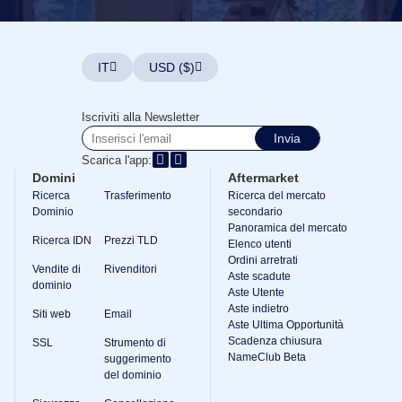
IT
USD ($)
Iscriviti alla Newsletter
Invia
Scarica l'app:
Domini
Aftermarket
Ricerca
Trasferimento
Ricerca del mercato
Dominio
secondario
Panoramica del mercato
Ricerca IDN
Prezzi TLD
Elenco utenti
Ordini arretrati
Vendite di
Rivenditori
Aste scadute
dominio
Aste Utente
Aste indietro
Siti web
Email
Aste Ultima Opportunità
Scadenza chiusura
SSL
Strumento di
NameClub Beta
suggerimento
del dominio