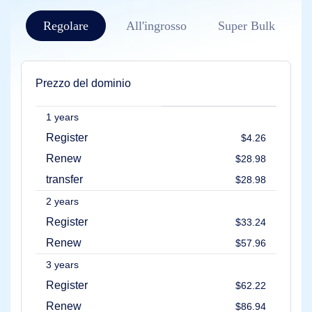
dominio
Gestione
del
Regolare
All'ingrosso
Super Bulk
Dominio
API
Aftermarket
Gestisci
Prezzo del dominio
il
tuo
1 years
portfolio
Register
$4.26
Renew
$28.98
Esplorare
transfer
$28.98
Ricerca
del
2 years
mercato
secondario
Register
$33.24
Tutte
le
Renew
$57.96
aste
di
3 years
domini
Register
$62.22
Domeni
scaduti
Renew
$86.94
Aste