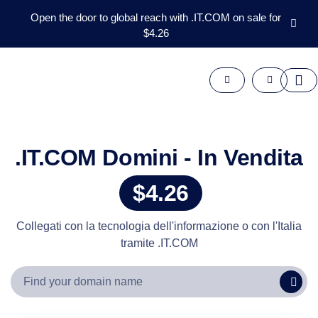
Open the door to global reach with .IT.COM on sale for
$4.26
Domini
Aftermarket
Strumenti
Risorse
Supporto
IT
.IT.COM Domini - In Vendita
English
$4.26
Español
中
文
Collegati con la tecnologia dell'informazione o con l'Italia
tramite .IT.COM
العربية
Deutsch
Português
Français