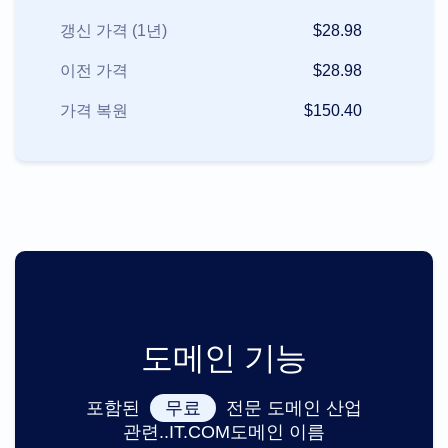
지
불
갱신 가격 (1년)
$28.98
옵
션
선
이전 가격
$28.98
결
제
가격 복원
$150.40
학
습
도
메
인
이
름
기
본
가
이
드
도
메
인
도메인 기능
투
자
가
이
포함된
무료
전문 도메인 산업
드
관련..IT.COM도메인 이름
제