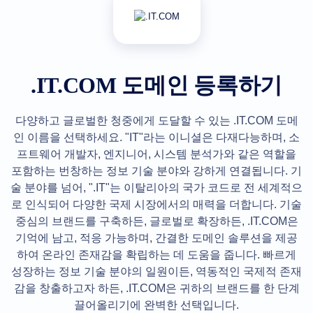
Australian Dollar AUD
(AU$)
Copyright
©
2002-
2025
Dynadot
.IT.COM 도메인 등록하기
LLC.
All
rights
reserved.
다양하고 글로벌한 청중에게 도달할 수 있는 .IT.COM 도메
도
인 이름을 선택하세요. "IT"라는 이니셜은 다재다능하며, 소
메
프트웨어 개발자, 엔지니어, 시스템 분석가와 같은 역할을
인
포함하는 번창하는 정보 기술 분야와 강하게 연결됩니다. 기
도
술 분야를 넘어, ".IT"는 이탈리아의 국가 코드로 전 세계적으
메
로 인식되어 다양한 국제 시장에서의 매력을 더합니다. 기술
인
중심의 브랜드를 구축하든, 글로벌로 확장하든, .IT.COM은
을
기억에 남고, 적응 가능하며, 간결한 도메인 솔루션을 제공
찾
하여 온라인 존재감을 확립하는 데 도움을 줍니다. 빠르게
으
성장하는 정보 기술 분야의 일원이든, 역동적인 국제적 존재
세
감을 창출하고자 하든, .IT.COM은 귀하의 브랜드를 한 단계
요
끌어올리기에 완벽한 선택입니다.