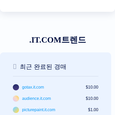
애
프
터
마
켓
검
색
모
든
도
.IT.COM트렌드
메
인
경
매
만
료
최근 완료된 경매
된
도
메
인
만
gotax.it.com
$10.00
료
된
경
audience.it.com
$10.00
매
레
지
picturepaint.it.com
$1.00
스
트