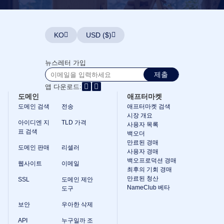
KO
USD ($)
뉴스레터 가입
제출
앱 다운로드:
도메인
애프터마켓
도메인 검색
전송
애프터마켓 검색
시장 개요
아이디엔 지
TLD 가격
사용자 목록
표 검색
백오더
만료된 경매
도메인 판매
리셀러
사용자 경매
백오프로덕션 경매
웹사이트
이메일
최후의 기회 경매
만료된 청산
SSL
도메인 제안
NameClub 베타
도구
보안
우아한 삭제
API
누구일까 조