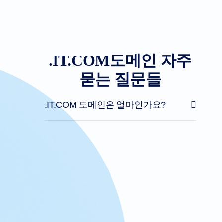
도
움
말
파
일
포
럼
계
.IT.COM도메인 자주
정
관
묻는 질문들
리
자
요
청
.IT.COM 도메인은 얼마인가요?
지
원
도
구
저
희
에
게
연
락
하
세
요
지
원