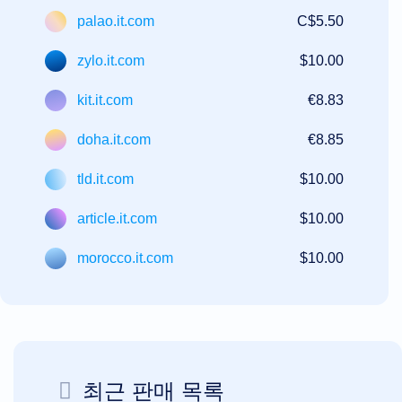
리
palao.it.com
C$5.50
경
매
최
zylo.it.com
$10.00
후
의
기
kit.it.com
€8.83
회
경
매
doha.it.com
€8.85
만
료
된
tld.it.com
$10.00
청
산
article.it.com
$10.00
사
용
자
morocco.it.com
$10.00
목
록
사
용
자
목
록
사
용
최근 판매 목록
자
경