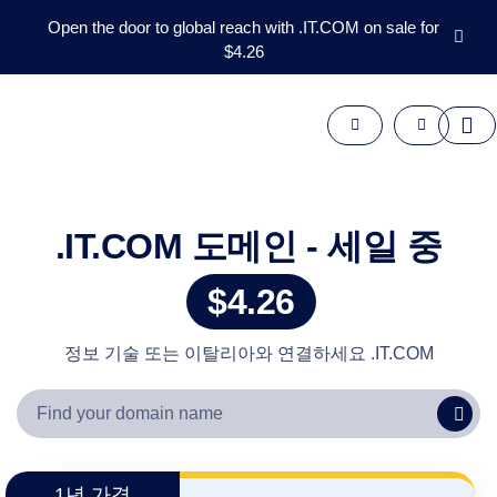
Open the door to global reach with .IT.COM on sale for
$4.26
도
메
인
애
프
터
마
.IT.COM 도메인 - 세일 중
켓
도
구
$4.26
자
원
지
원
정보 기술 또는 이탈리아와 연결하세요 .IT.COM
KO
English
Español
中
1년 가격