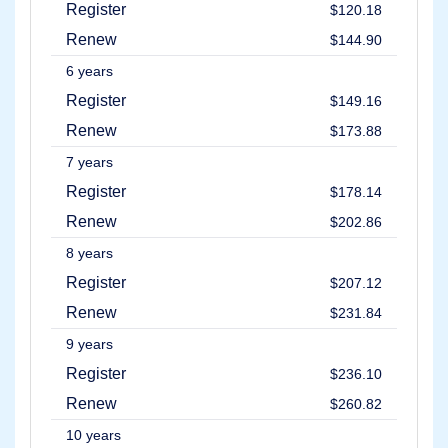
Register
$120.18
도
구
Renew
$144.90
누
구
6 years
일
까
Register
$149.16
조
회
Renew
$173.88
도
메
7 years
인
평
Register
$178.14
가
제
Renew
$202.86
안
도
8 years
구
우
Register
$207.12
아
한
Renew
$231.84
삭
제
9 years
도
메
Register
$236.10
인
보
Renew
$260.82
안
도
10 years
메