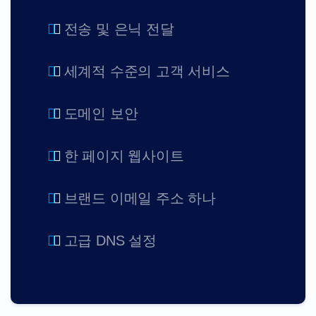
휴
일
전송 및 은닉 전달
반
제
휴
프
세계적 수준의 고객 서비스
로
그
램
도메인 보안
리
셀
러
리
한 페이지 웹사이트
셀
러
프
로
브랜드 이메일 주소 하나
그
램
지
원
고급 DNS 설정
도
움
말
센
터