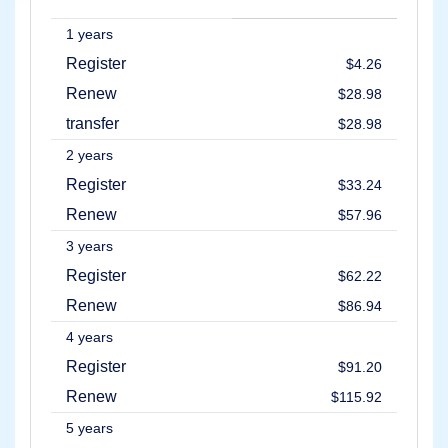
검
색
1 years
전
Register
$4.26
송
도
Renew
$28.98
메
인
transfer
$28.98
이
전
2 years
대
량
Register
$33.24
도
메
Renew
$57.96
인
이
3 years
전
Register
$62.22
TLD
도
Renew
$86.94
메
인
4 years
가
격
Register
$91.20
도
메
Renew
$115.92
인
판
5 years
매