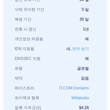
안
리
셀
삭제 우아한 기간
5 일
러
프
복원 기간
30 일
로
그
램
전환 시 갱신
1년
자
원
개인정보 허용됨
예
자
IDN 지원됨
네,
언어 보기
원
다
이
DNSSEC 지원
예
나
닷
블
유형
글로벌
로
그
제약
없음
뉴
스
레
레지스트리
IT.COM Domains
터
결
위키백과 항목
Wikipedia
제
방
등록 가격 (1년)
$4.26
법