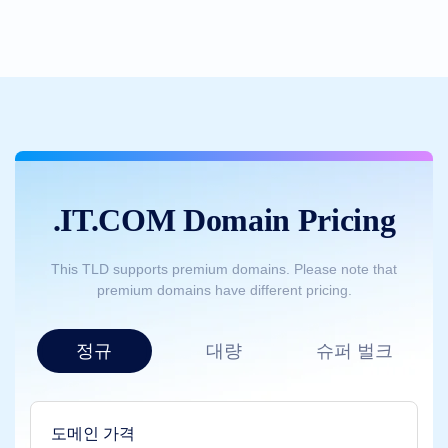
검
색
도
메
인
검
색
AI
도
메
인
검
색
대
.IT.COM Domain Pricing
량
도
메
인
This TLD supports premium domains. Please note that
검
premium domains have different pricing.
색
아
이
디
정규
대량
슈퍼 벌크
엔
지
표
검
색
심
도메인 가격
화