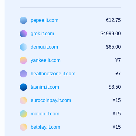
매
프
리
미
pepee.it.com
€12.75
엄
사
용
grok.it.com
$4999.00
자
경
매
demui.it.com
$65.00
백
오
yankee.it.com
¥7
더
도
구
healthnetzone.it.com
¥7
백
오
더
tasnim.it.com
$3.50
백
오
프
eurocoinpay.it.com
¥15
로
덕
션
motion.it.com
¥15
경
매
betplay.it.com
¥15
자