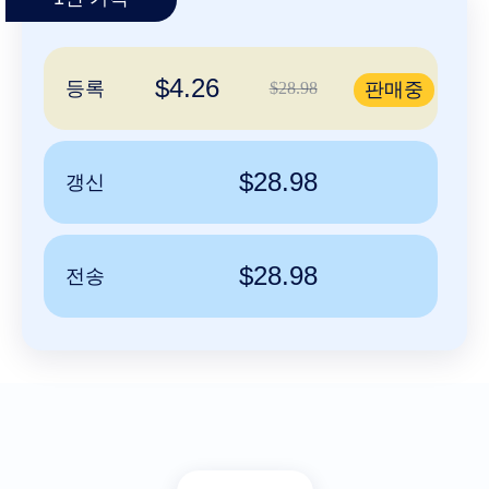
文
العربية
Deutsch
$4.26
등록
$28.98
판매중
Português
Français
Русский
$28.98
갱신
हिन्दी
Italiano
USD
($)
日
$28.98
전송
本
US Dollar USD ($)
語
Euro EUR (€)
人民币 CNY (¥)
Indonesia
Canadian Dollar CAD
(C$)
Српски
Pesos Mexicanos MXN
(MX$)
British Pound GBP (£)
Real Brasileiro BRL
(R$)
Indian Rupee INR (Rs.)
Indonesian Rupiah
IDR (Rp)