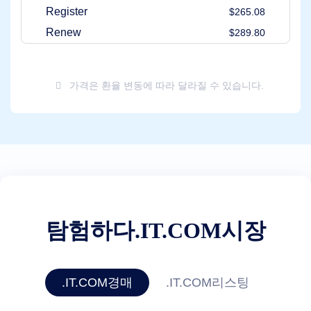
인
Register
$265.08
관
리
Renew
$289.80
API
애
프
터
가격은 환율 변동에 따라 달라질 수 있습니다.
마
켓
포
트
폴
리
오
관
탐험하다.IT.COM시장
리
탐
.IT.COM경매
.IT.COM리스팅
험
하
다