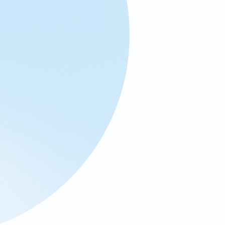
티
켓
악
용
신
고
버
그
보
고
서
기
능
요
청