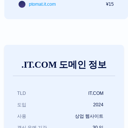
원
ptomat.it.com
¥15
도
메
인
구
매
도
메
인
판
매
도
구
웹
.IT.COM 도메인 정보
사
이
트
빌
더
이
메
TLD
IT.COM
일
로
고
도입
2024
메
이
사용
상업 웹사이트
커
SSL
보
갱신 유예 기간
30 일