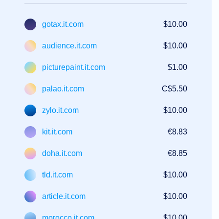
Forumi
Zahtev
za
gotax.it.com
$10.00
upravljanje
nalogom
audience.it.com
$10.00
Alati
za
podršku
picturepaint.it.com
$1.00
Kontaktirajte
nas
Tiketi
palao.it.com
C$5.50
za
podršku
Prijavi
zylo.it.com
$10.00
zloupotrebu
Prijavite
greške
kit.it.com
€8.83
Zahtevi
za
nove
doha.it.com
€8.85
funkcionalnosti
tld.it.com
$10.00
article.it.com
$10.00
morocco.it.com
$10.00