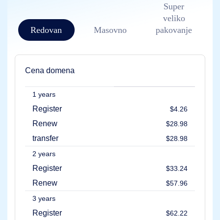
Bezbednost
Super
domena
veliko
Upravljanje
domenima
Redovan
Masovno
pakovanje
API
Aftermarket
Upravljajte
svojim
Cena domena
portfoliom
1 years
Register
$4.26
Istražiti
Pretraga
Renew
$28.98
na
sekundarnom
transfer
$28.98
tržištu
Sve
2 years
aukcije
domena
Register
$33.24
Istekli
Renew
$57.96
Domeni
Istekle
3 years
aukcije
Aukcije
Register
$62.22
registra