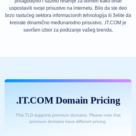
prilagodljivo i sažeto rešenje za domen kako biste
Prenos
domena
uspostavili svoje prisustvo na internetu. Bilo da ste deo
u
brzo rastućeg sektora informacionih tehnologija ili želite da
masi
kreirate dinamično međunarodno prisustvo, .IT.COM je
TLD
savršen izbor za podizanje vašeg brenda.
(Top-
Level
Domain)
-
домен
највишег
нивоа
Cene
domena
Prodaja
domena
Alati
Pretraga
vlasnika
.IT.COM Domain Pricing
domena
Procena
domena
Predlog
This TLD supports premium domains. Please note that
alat
za
premium domains have different pricing.
predloge
Brisanje
milosti