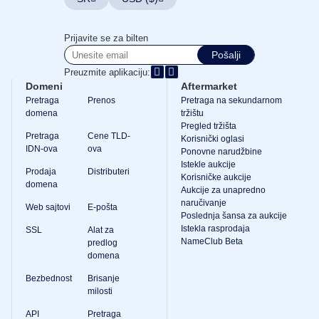
Prijavite se za bilten
Pošalji
Preuzmite aplikaciju:
Domeni
Aftermarket
Pretraga
Prenos
Pretraga na sekundarnom
domena
tržištu
Pregled tržišta
Pretraga
Cene TLD-
Korisnički oglasi
IDN-ova
ova
Ponovne narudžbine
Istekle aukcije
Prodaja
Distributeri
Korisničke aukcije
domena
Aukcije za unapredno
naručivanje
Web sajtovi
E-pošta
Poslednja šansa za aukcije
Istekla rasprodaja
SSL
Alat za
NameClub Beta
predlog
domena
Bezbednost
Brisanje
milosti
API
Pretraga