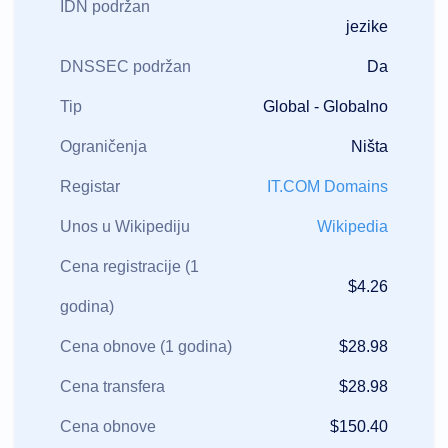
IDN podržan
jezike
DNSSEC podržan
Da
Tip
Global - Globalno
Ograničenja
Ništa
Registar
IT.COM Domains
Unos u Wikipediju
Wikipedia
Cena registracije (1
$4.26
godina)
Cena obnove (1 godina)
$28.98
Cena transfera
$28.98
Cena obnove
$150.40