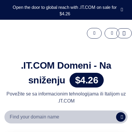
Open the door to global reach with .IT.COM on sale for
$4.26
Domeni
Aftermarket
Alati
Resursi
Podrška
SR
.IT.COM Domeni - Na
English
sniženju
$4.26
Español
中
文
Povežite se sa informacionim tehnologijama ili Italijom uz
.IT.COM
العربية
Deutsch
Português
Français