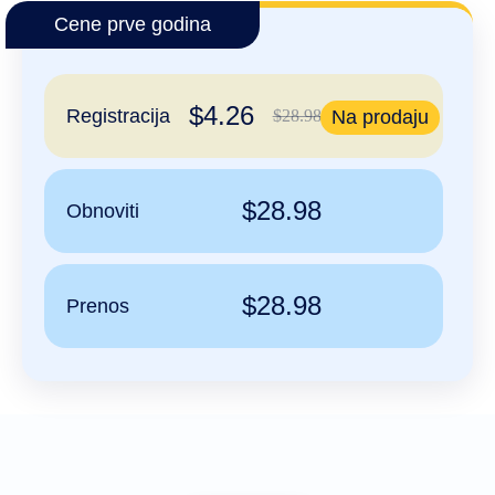
Русский
Cene prve godina
हिन्दी
Italiano
USD
$4.26
Registracija
$28.98
Na prodaju
($)
日
本
US Dollar USD ($)
語
Euro EUR (€)
人民币 CNY (¥)
한
Canadian Dollar CAD
국
(C$)
$28.98
Obnoviti
어
Pesos Mexicanos MXN
(MX$)
Indonesia
British Pound GBP (£)
Real Brasileiro BRL
(R$)
$28.98
Indian Rupee INR (Rs.)
Prenos
Indonesian Rupiah
IDR (Rp)
Australian Dollar AUD
(AU$)
Copyright
©
2002-
2025
Dynadot
LLC.