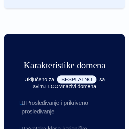
Karakteristike domena
Uključeno za
BESPLATNO
sa
svim.IT.COMnazivi domena
Prosleđivanje i prikriveno
prosleđivanje
Svetska klasa korisničke