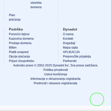
vlasnika
domena
Plan
plaćanja
Podrška
Dynadot
Pomoćni fajlovi
O nama
Kupovina domena
Kontakt
Prodaja domena
Događaji
Bilten
Mapa sajta
Platiti unapred
APLIKACIJA
Opcije plaćanja
Preporučite prijatelja
Prijavi zloupotrebu
Partnerski
Autorsko pravo © 2002-2025 Dynadot Inc. Sva prava zadržana.
Politika privatnosti
Uslovi korišćenja
Informacije o obrazovanju registranta
Prednosti i obaveze registranata
Pogledaj korpu