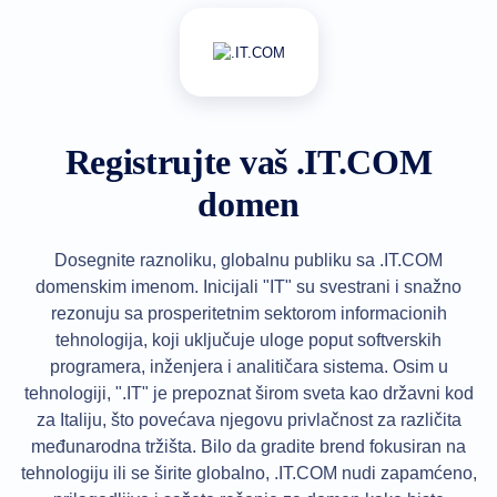
All
rights
reserved.
Domeni
Pronađite
svoj
domen
Registrujte vaš .IT.COM
Pretraga
Pretraga
domen
domena
Pretraga
AI
domena
Dosegnite raznoliku, globalnu publiku sa .IT.COM
Pretraga
domenskim imenom. Inicijali "IT" su svestrani i snažno
domena
u
rezonuju sa prosperitetnim sektorom informacionih
velikom
tehnologija, koji uključuje uloge poput softverskih
obimu
Pretraga
programera, inženjera i analitičara sistema. Osim u
IDN-
ova
tehnologiji, ".IT" je prepoznat širom sveta kao državni kod
Napredna
za Italiju, što povećava njegovu privlačnost za različita
pretraga
međunarodna tržišta. Bilo da gradite brend fokusiran na
Prenos
tehnologiju ili se širite globalno, .IT.COM nudi zapamćeno,
Transfer
domena