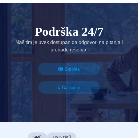
Podrška 24/7
Naš tim je uvek dostupan da odgovori na pitanja i
pronađe rešenja.
E-pošta
Ćaskanje
SR
USD ($)