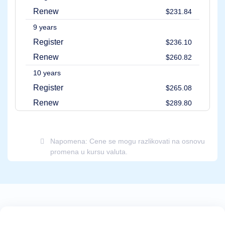
domena
Prodaja
Renew
$231.84
domena
Alati
9 years
Kreator
Register
$236.10
veb
sajtova
Renew
$260.82
E-
pošta
10 years
Kreator
logotipa
Register
$265.08
SSL
Bezbednost
Renew
$289.80
Program
za
distributere
Resursi
Napomena: Cene se mogu razlikovati na osnovu
Resursi
promena u kursu valuta.
Dinadot
blog
Bilteni
Metode
plaćanja
Opcije
plaćanja
Platiti
unapred