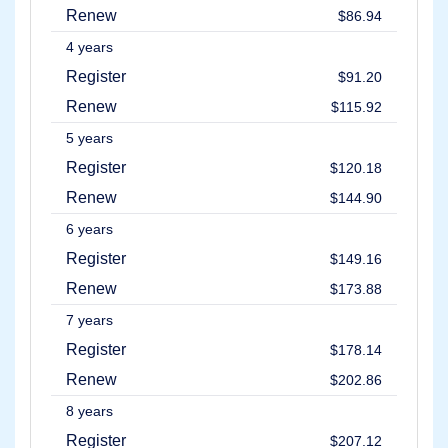
Poslednja
Renew
$86.94
šansa
za
4 years
aukcije
Istekla
Register
$91.20
rasprodaja
Renew
$115.92
Korisnički
oglasi
5 years
Korisnički
oglasi
Register
$120.18
Korisničke
aukcije
Renew
$144.90
Aukcije
za
6 years
premium
korisnike
Register
$149.16
Alati
Renew
$173.88
za
Prednarudžbine
Povratni
7 years
nalog
Register
Aukcije
$178.14
za
Renew
unapredno
$202.86
naručivanje
8 years
Resursi
Kupovina
Register
$207.12