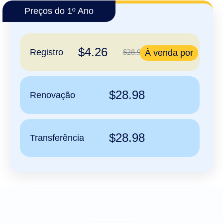
Русский
Preços do 1º Ano
हिन्दी
Italiano
日
$4.26
Registro
$28.98
À venda por
USD
本
($)
語
US Dollar USD ($)
한
Euro EUR (€)
국
人民币 CNY (¥)
어
Canadian Dollar CAD
$28.98
Renovação
(C$)
Indonesia
Pesos Mexicanos MXN
(MX$)
Српски
British Pound GBP (£)
Real Brasileiro BRL
$28.98
(R$)
Transferência
Indian Rupee INR (Rs.)
Indonesian Rupiah
IDR (Rp)
Australian Dollar AUD
(AU$)
Copyright
©
2002-
2025
Dynadot