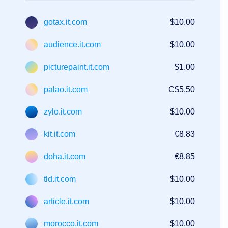
Nomes
de
Domínio
gotax.it.com
$10.00
Guia
de
Investimento
audience.it.com
$10.00
em
Domínios
picturepaint.it.com
$1.00
Afiliado
Programa
Geral
palao.it.com
C$5.50
de
Afiliados
zylo.it.com
$10.00
Revendedor
Programa
de
kit.it.com
€8.83
Revenda
Suporte
doha.it.com
€8.85
Centro
de
tld.it.com
$10.00
Ajuda
Arquivos
de
article.it.com
$10.00
Ajuda
Fóruns
Solicitação
morocco.it.com
$10.00
de