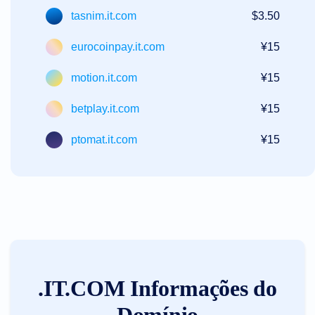
tasnim.it.com
$3.50
eurocoinpay.it.com
¥15
motion.it.com
¥15
betplay.it.com
¥15
ptomat.it.com
¥15
.IT.COM Informações do