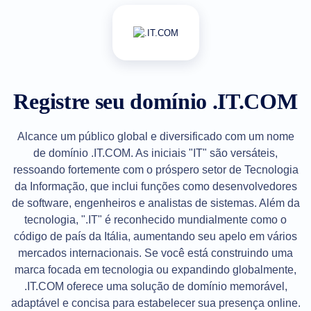
LLC.
All
rights
reserved.
Domínios
Encontre
o
Registre seu domínio .IT.COM
seu
domínio
Buscar
Alcance um público global e diversificado com um nome
Busca
de domínio .IT.COM. As iniciais "IT" são versáteis,
de
domínio
ressoando fortemente com o próspero setor de Tecnologia
Pesquisa
da Informação, que inclui funções como desenvolvedores
de
Domínio
de software, engenheiros e analistas de sistemas. Além da
AI
Busca
tecnologia, ".IT" é reconhecido mundialmente como o
de
código de país da Itália, aumentando seu apelo em vários
Domínios
em
mercados internacionais. Se você está construindo uma
Massa
marca focada em tecnologia ou expandindo globalmente,
Busca
de
.IT.COM oferece uma solução de domínio memorável,
IDNs
Busca
adaptável e concisa para estabelecer sua presença online.