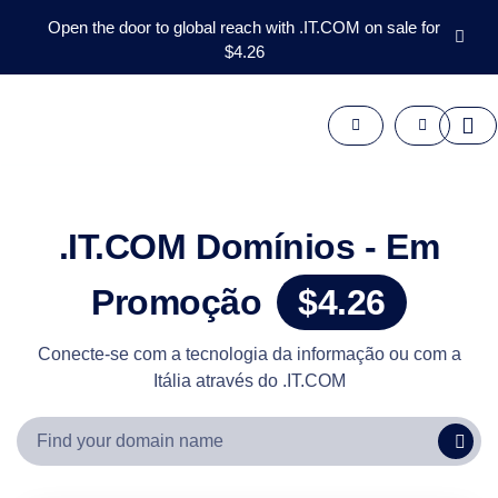
Open the door to global reach with .IT.COM on sale for
$4.26
Domínios
Pós-
mercado
Ferramentas
Recursos
Suporte
.IT.COM Domínios - Em
PT
English
Promoção
$4.26
Español
中
Conecte-se com a tecnologia da informação ou com a
文
Itália através do .IT.COM
العربية
Deutsch
Français