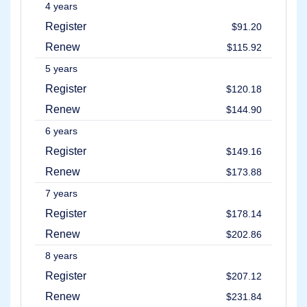
Domínio
4 years
Domínios
Register
$91.20
expirados
Leilões
Renew
$115.92
de
Domínios
5 years
Expirados
Leilões
Register
$120.18
de
Registro
Renew
$144.90
Leilões
de
6 years
Última
Chance
Register
$149.16
Final
de
Renew
$173.88
liquidação
expirado
7 years
Listagens
Register
$178.14
de
usuários
Renew
$202.86
Listagens
de
8 years
usuários
Leilões
Register
$207.12
do
usuário
Renew
$231.84
Leilões