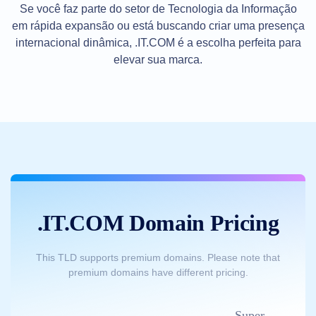
Avançada
Se você faz parte do setor de Tecnologia da Informação
Transferência
em rápida expansão ou está buscando criar uma presença
Transferência
internacional dinâmica, .IT.COM é a escolha perfeita para
de
Domínio
elevar sua marca.
Transferência
em
massa
de
domínios
TLD
Preços
dos
Domínios
Vendas
de
Domínios
Ferramentas
.IT.COM Domain Pricing
Consulta
ao
Whois
Avaliação
This TLD supports premium domains. Please note that
de
premium domains have different pricing.
Domínio
Ferramenta
de
sugestões
Super