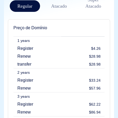
Prazo
de
Regular
Atacado
Atacado
Exclusão
Segurança
do
Domínio
Gerenciamento
Preço de Domínio
de
Domínio
API
1 years
Pós-
mercado
Register
$4.26
Gerencie
Renew
$28.98
sua
transfer
$28.98
carteira
2 years
Register
$33.24
Explorar
Renew
$57.96
Busca
de
pós-
3 years
venda
Register
Todos
$62.22
os
Renew
Leilões
$86.94
de