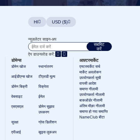
HI
USD ($)
न्यूज़लेटर साइन-अप
सबमिट
करें
ऐप डाउनलोड करें:
डोमेन्स
आफ़्टरमार्केट
डोमेन खोज
स्थानांतरण
एफ्टरमार्केट सर्च
मार्केट अवलोकन
आईडीएन्स खोज
टीएलडी मूल्य
उपयोगकर्ता सूची
वापसी आदेश
डोमेन बिक्री
विक्रेता
समाप्त नीलामी
उपयोगकर्ता नीलामी
वेबसाइट
ईमेल
बाकऑर्डर नीलामी
अंतिम मौक़ा नीलामी
एसएसएल
डोमेन सुझाव
समाप्त हो गया समाप्ति
उपकरण
NameClub बीटा
सुरक्षा
ग्रेस डिलीशन
एपीआई
व्हूइस लुकअप