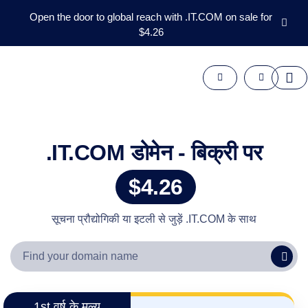
Open the door to global reach with .IT.COM on sale for
$4.26
डोमेन्स
आफ़्टरमार्केट
उपकरण
संसाधन
समर्थन
HI
.IT.COM डोमेन - बिक्री पर
English
$4.26
Español
中
文
सूचना प्रौद्योगिकी या इटली से जुड़ें .IT.COM के साथ
العربية
Deutsch
Português
Français
1st वर्ष के मूल्य