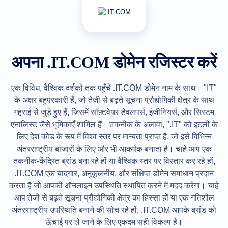
All
rights
reserved.
डोमेन्स
अपने
डोमेन
अपना .IT.COM डोमेन रजिस्टर करें
को
खोजें
एक विविध, वैश्विक दर्शकों तक पहुँचें .IT.COM डोमेन नाम के साथ। "IT"
खोजें
डोमेन
के अक्षर बहुपरकारी हैं, जो तेजी से बढ़ते सूचना प्रौद्योगिकी क्षेत्र के साथ
खोज
गहराई से जुड़े हुए हैं, जिसमें सॉफ़्टवेयर डेवलपर्स, इंजीनियर्स, और सिस्टम
एआई
डोमेन
एनालिस्ट जैसे भूमिकाएँ शामिल हैं। तकनीक के अलावा, ".IT" को इटली के
खोज
लिए देश कोड के रूप में विश्व स्तर पर मान्यता प्राप्त है, जो इसे विभिन्न
मोटी
डोमेन
अंतरराष्ट्रीय बाजारों के लिए और भी आकर्षक बनाता है। चाहे आप एक
खोज
आईडीएन्स
तकनीक-केंद्रित ब्रांड बना रहे हों या वैश्विक स्तर पर विस्तार कर रहे हों,
खोज
.IT.COM एक यादगार, अनुकूलनीय, और संक्षिप्त डोमेन समाधान प्रदान
उन्नत
खोज
करता है जो आपकी ऑनलाइन उपस्थिति स्थापित करने में मदद करेगा। चाहे
आप तेजी से बढ़ते सूचना प्रौद्योगिकी क्षेत्र का हिस्सा हों या एक गतिशील
स्थानांतरण
डोमेन
अंतरराष्ट्रीय उपस्थिति बनाने की सोच रहे हों, .IT.COM आपके ब्रांड को
स्थानांतरण
थोक
ऊँचाई पर ले जाने के लिए एकदम सही विकल्प है।