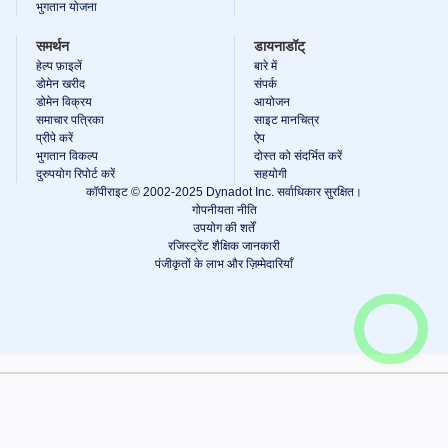
भुगतान योजना
समर्थन
डायनाडॉट्
हेल्प फ़ाइलें
बारे में
डोमेन खरीद
संपर्क
डोमेन विक्रय
आयोजन
समाचार पत्रिका
साइट मानचित्र
प्रीपे करें
ऐप
भुगतान विकल्प
दोस्त को संदर्भित करें
दुरुपयोग रिपोर्ट करें
सहयोगी
कॉपीराइट © 2002-2025 Dynadot Inc. सर्वाधिकार सुरक्षित।
गोपनीयता नीति
उपयोग की शर्तें
रजिस्ट्रेंट शैक्षिक जानकारी
पंजीकृतों के लाभ और ज़िम्मेदारियाँ
गाड़ी देखें