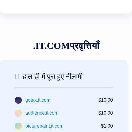
रीसेलर
रेसेलर
प्रोग्राम
समर्थन
सहायता
केंद्र
हेल्प
फ़ाइलें
.IT.COMप्रवृत्तियाँ
फ़ोरम
खाता
प्रबंधक
अनुरोध
सहायता
उपकरण
हाल ही में पूरा हुए नीलामी
संपर्क
करें
सहायता
टिकट
दुरुपयोग
gotax.it.com
$10.00
रिपोर्ट
करें
संकेत
audience.it.com
$10.00
दोष
रिपोर्ट
करें
picturepaint.it.com
$1.00
विशेषता
अनुरोध