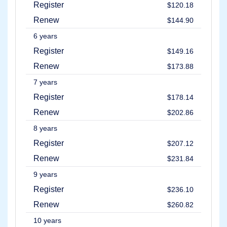
सूची
Register
$120.18
उपयोगकर्ता
नीलामी
Renew
$144.90
प्रीमियम
उपयोगकर्ता
6 years
नीलामी
Register
$149.16
बैकऑर्डर
टूल्स
Renew
$173.88
इलाहाबाद
उपनगर
7 years
बाकऑर्डर
नीलामी
Register
$178.14
संसाधन
Renew
$202.86
डोमेन
खरीद
8 years
डोमेन
विक्रय
Register
$207.12
उपकरण
Renew
$231.84
वेबसाइट
निर्माता
9 years
ईमेल
लोगो
Register
$236.10
मेकर
एसएसएल
Renew
$260.82
सुरक्षा
रेसेलर
10 years
प्रोग्राम