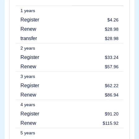
करें
1 years
Register
$4.26
अन्वेषण
करें
Renew
$28.98
एफ्टरमार्केट
सर्च
transfer
$28.98
सभी
डोमेन
2 years
नीलामी
Register
$33.24
समाप्त
हुए
Renew
$57.96
डोमेन
समाप्त
नीलामी
3 years
रजिस्ट्री
Register
नीलामी
$62.22
अंतिम
Renew
मौक़ा
$86.94
नीलामी
समाप्त
4 years
हो
गया
Register
$91.20
समाप्ति
Renew
$115.92
उपयोगकर्ता
सूची
5 years
उपयोगकर्ता