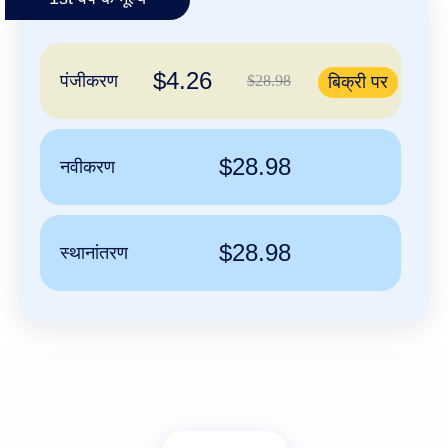
Русский
Italiano
$4.26
日
पंजीकरण
$28.98
बिक्री पर
USD
本
($)
語
US Dollar USD ($)
한
Euro EUR (€)
국
人民币 CNY (¥)
$28.98
नवीकरण
어
Canadian Dollar CAD
(C$)
Indonesia
Pesos Mexicanos MXN
(MX$)
Српски
British Pound GBP (£)
Real Brasileiro BRL
$28.98
स्थानांतरण
(R$)
Indian Rupee INR (Rs.)
Indonesian Rupiah
IDR (Rp)
Australian Dollar AUD
(AU$)
Copyright
©
2002-
2025
Dynadot
LLC.