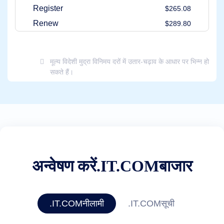
संसाधन
Register
$265.08
संसाधन
Renew
$289.80
डायनाडॉट
ब्लॉग
न्यूज़लेटर्स
भुगतान
मूल्य विदेशी मुद्रा विनिमय दरों में उतार-चढ़ाव के आधार पर भिन्न हो
विधियाँ
सकते हैं।
भुगतान
विकल्प
प्रीपे
करें
शिक्षा
डोमेन
नाम
की
मूल
बातें
गाइड
अन्वेषण करें.IT.COMबाजार
डोमेन
निवेश
गाइड
सहयोगी
सामान्य
.IT.COMनीलामी
.IT.COMसूची
सहयोगी
कार्यक्रम