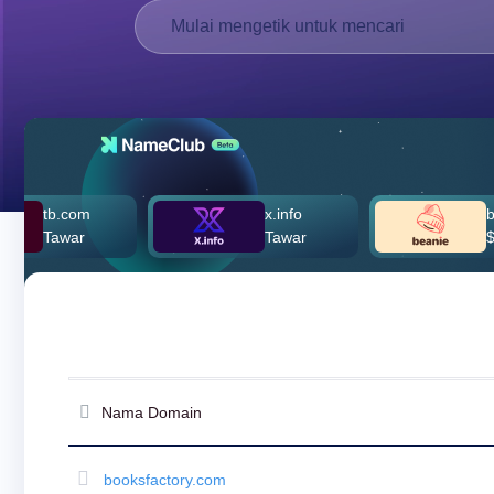
文
العربية
Deutsch
Português
Français
Русский
हिन्दी
b.com
x.info
beanie.
awar
Tawar
$260,00
Italiano
USD
($)
日
本
US Dollar USD ($)
語
Euro EUR (€)
人民币 CNY (¥)
한
Canadian Dollar CAD
국
(C$)
어
Pesos Mexicanos MXN
(MX$)
Српски
Nama Domain
British Pound GBP (£)
Real Brasileiro BRL
(R$)
Indian Rupee INR (Rs.)
booksfactory.com
Indonesian Rupiah