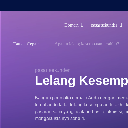
Domain
pasar sekunder
Domain
Tautan Cepat:
Apa itu lelang kesempatan terakhir?
pasar
sekunder
Alat
pasar sekunder
Sumber
Lelang Kesempa
daya
dukungan
Bangun portofolio domain Anda dengan mema
ID
terdaftar di daftar lelang kesempatan terakhi
English
pasaran kami yang tidak berhasil diakuisisi
mengakuisisinya sendiri.
Español
中