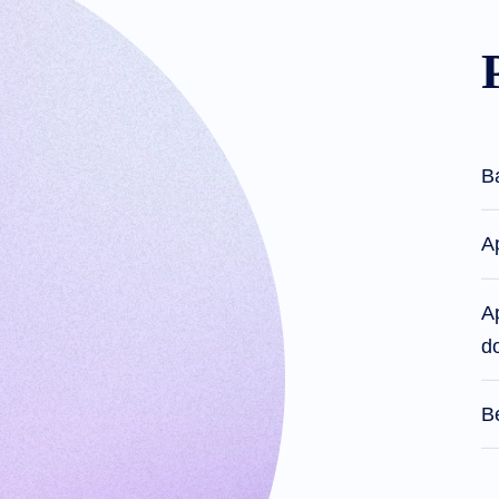
Metode
Pembayaran
Pilihan
Pembayaran
Prabayar
Pembelajaran
Panduan
Dasar
Nama
Domain
Panduan
B
Investasi
Domain
afiliasi
Program
A
Afiliasi
Umum
Penjual
ulang
A
Program
Reseller
d
dukungan
Pusat
Bantuan
Berkas
B
Bantuan
Forum
Permintaan
Manajer
Akun