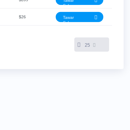
Tawar
Sekarang
$26
Tawar
Sekarang
25