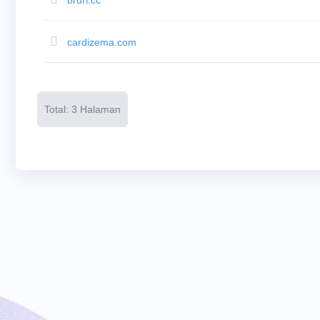
Alat
Backorder
pesanan
tertunda
cardizema.com
Aksi
Backorder
Sumber
daya
Membeli
Domain
Total: 3 Halaman
Penjualan
Domain
Alat
Pembangun
Situs
Web
Surel
Pembuat
Logo
SSL
Keamanan
Program
Reseller
Sumber
daya
Sumber
daya
Blog
Dynadot
Buletin