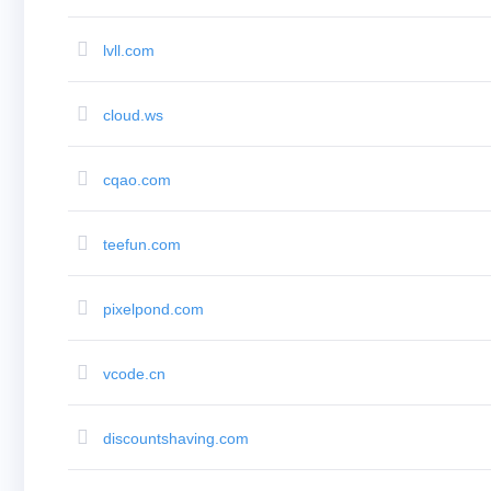
IDR (Rp)
Australian Dollar AUD
(AU$)
lvll.com
Copyright
©
2002-
2025
cloud.ws
Dynadot
LLC.
All
rights
cqao.com
reserved.
Domain
Temukan
Domain
teefun.com
Anda
Pencarian
Pencarian
pixelpond.com
Domain
Pencarian
Domain
AI
vcode.cn
Pencarian
Domain
Massal
Pencarian
discountshaving.com
IDN
Pencarian
Lanjutan
Transfer