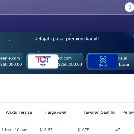
Jelajahi pasar premium kami
com
tct.com
xa.ai
0.00
$250,000.00
Tawar
Waktu Tersisa
Harga Awal
Tawaran Saat Ini
Pena
1 hari, 10 jam
$18.87
$1075
47