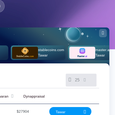
stablecoins.com
master.ai
Tawar
Tawar
25
waran
Dynappraisal
$27904
Tawar