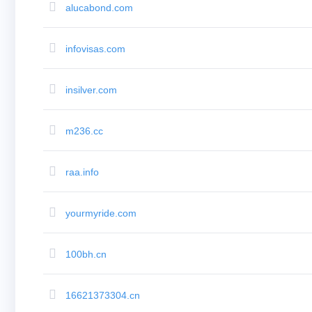
alucabond.com
Transfer
Domain
Transfer
Domain
infovisas.com
Massal
TLD
Harga
Domain
insilver.com
Penjualan
Domain
Alat
Pencarian
m236.cc
Whois
Penilaian
Domain
Alat
raa.info
Saran
Penghapusan
Anugerah
Keamanan
yourmyride.com
Domain
Manajemen
Domain
API
100bh.cn
pasar
sekunder
Kelola
Portofolio
16621373304.cn
Anda