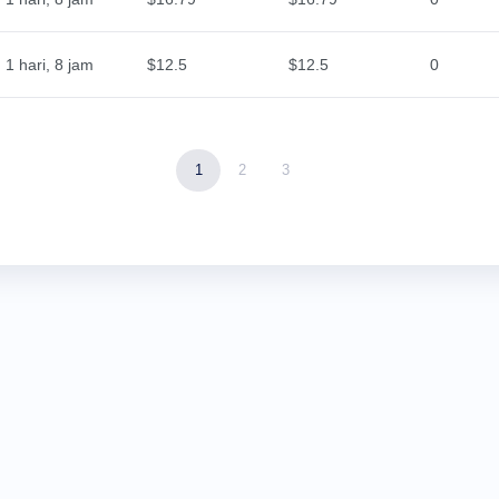
1 hari, 8 jam
$12.5
$12.5
0
1
2
3