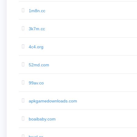
Eksplorasi
1m8n.cc
Pencarian
Aftermarket
Semua
Lelang
3k7m.cc
Domain
Domain
yang
Kadaluarsa
4c4.org
Lelang
yang
Kadaluarsa
52md.com
Lelang
Ranah
Lelang
Kesempatan
99av.co
Terakhir
Closeout
Berakhir
Daftar
apkgamedownloads.com
Pengguna
Daftar
Pengguna
Lelang
boaibaby.com
Pengguna
Lelang
Pengguna
Premium
brurl.cc