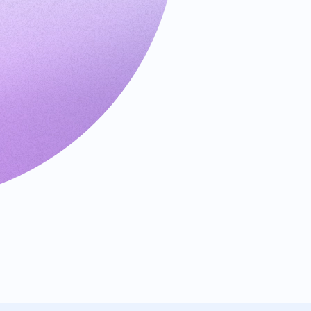
Alat
Dukungan
Hubungi
kami
Tiket
Dukungan
Laporkan
Penyalahgunaan
Laporkan
Bugs
Permintaan
Fitur