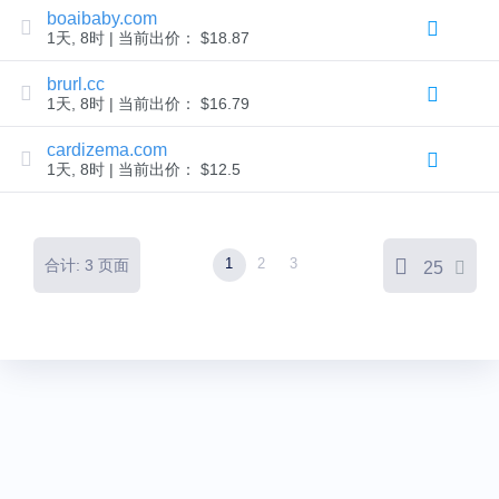
域
boaibaby.com
名
1天, 8时 | 当前出价： $18.87
删
除
宽
brurl.cc
限
1天, 8时 | 当前出价： $16.79
期
域
名
cardizema.com
安
1天, 8时 | 当前出价： $12.5
全
域
名
管
理
工
1
2
3
合计: 3 页面
25
具
API
域
名
市
场
管
理
您
的