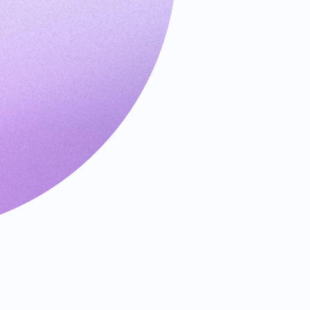
期
域
名
拍
卖
注
册
局
拍
卖
最
后
机
会
拍
卖
过
期
域
名
清
仓
用
户
清
单
用
户
清