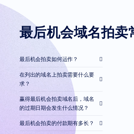
投
资
组
最后机会域名拍卖
合
探
索
域
最后机会拍卖如何运作？
名
市
场
在列出的域名上拍卖需要什么要
搜
索
求？
所
有
域
名
赢得最后机会拍卖域名后，域名
拍
卖
的过期日期会发生什么情况？
过
期
最后机会拍卖的付款期有多长？
域
名
过