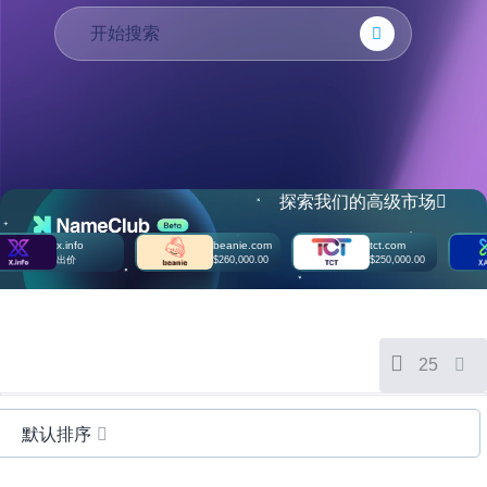
Português
Français
Русский
हिन्दी
Italiano
日
本
探索我们的高级市场
USD
語
($)
한
x.info
beanie.com
tct.com
US Dollar USD ($)
出价
$260,000.00
$250,000.00
국
Euro EUR (€)
어
人民币 CNY (¥)
Canadian Dollar CAD
Indonesia
(C$)
Pesos Mexicanos MXN
Српски
(MX$)
British Pound GBP (£)
25
Real Brasileiro BRL
(R$)
Indian Rupee INR (Rs.)
Indonesian Rupiah
默认排序
IDR (Rp)
Australian Dollar AUD
(AU$)