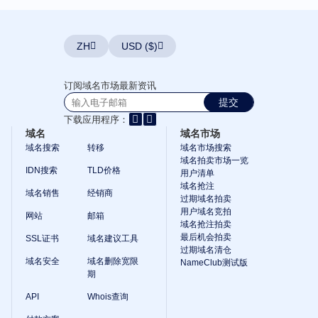
单
用
户
域
ZH
USD ($)
名
竞
拍
高
订阅域名市场最新资讯
级
提交
用
户
下载应用程序：
拍
域名
域名市场
卖
域名搜索
转移
域名市场搜索
后
域名拍卖市场一览
订
IDN搜索
TLD价格
用户清单
单
域名抢注
工
域名销售
经销商
过期域名拍卖
具
域
用户域名竞拍
网站
邮箱
名
域名抢注拍卖
抢
最后机会拍卖
SSL证书
域名建议工具
注
过期域名清仓
域
域名安全
域名删除宽限
NameClub测试版
名
期
抢
注
拍
API
Whois查询
卖