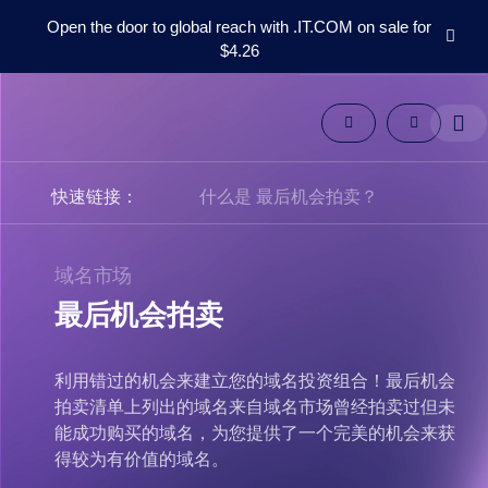
Open the door to global reach with .IT.COM on sale for
$4.26
域
名
域
名
市
快速链接：
什么是 最后机会拍卖？
场
工
具
资
源
域名市场
支
持
最后机会拍卖
ZH
English
利用错过的机会来建立您的域名投资组合！最后机会
拍卖清单上列出的域名来自域名市场曾经拍卖过但未
Español
能成功购买的域名，为您提供了一个完美的机会来获
العربية
得较为有价值的域名。
Deutsch