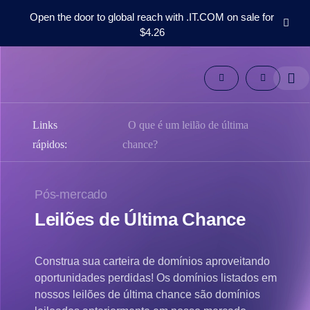
Open the door to global reach with .IT.COM on sale for
$4.26
Domínios
Pós-
mercado
Ferramentas
Recursos
Links
O que é um leilão de última
Suporte
rápidos:
chance?
PT
English
Pós-mercado
Español
Leilões de Última Chance
中
文
العربية
Construa sua carteira de domínios aproveitando
Deutsch
oportunidades perdidas! Os domínios listados em
Français
nossos leilões de última chance são domínios