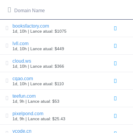
LLC.
All
rights
Domain Name
reserved.
Domínios
booksfactory.com
Encontre
1d, 10h | Lance atual: $1075
o
seu
lvll.com
domínio
1d, 10h | Lance atual: $449
Buscar
cloud.ws
Busca
1d, 10h | Lance atual: $366
de
domínio
Pesquisa
cqao.com
de
1d, 10h | Lance atual: $110
Domínio
AI
Busca
teefun.com
de
1d, 9h | Lance atual: $53
Domínios
em
Massa
pixelpond.com
Busca
1d, 9h | Lance atual: $25.43
de
IDNs
Busca
vcode.cn