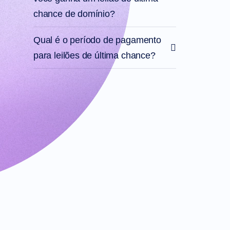
de
Logotipos
chance de domínio?
SSL
Segurança
Programa
Qual é o período de pagamento
de
Revenda
para leilões de última chance?
Recursos
Recursos
Blog
da
Dynadot
Boletins
Informativos
Métodos
de
Pagamento
Opções
de
Pagamento
Pré-
pagamento
Aprendizado
Guia
Básico
sobre