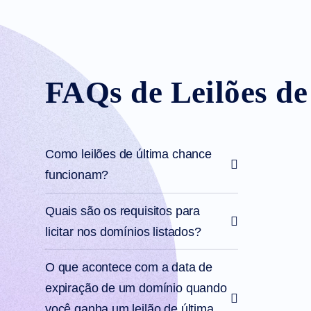
para
Usuários
Premium
Ferramentas
de
Pré-
encomenda
FAQs de Leilões d
Pedido
em
espera
Leilões
de
Domínios
Pendentes
Como leilões de última chance
Recursos
funcionam?
Comprar
Domínios
Venda
Quais são os requisitos para
de
Domínios
licitar nos domínios listados?
Ferramentas
Criador
de
O que acontece com a data de
Sites
E-
expiração de um domínio quando
mail
Criador
você ganha um leilão de última