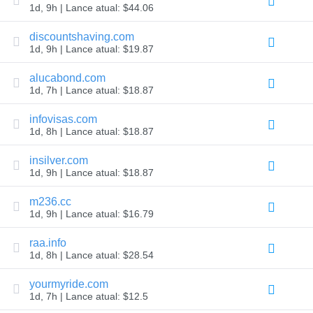
Avançada
1d, 9h | Lance atual: $44.06
Transferência
Transferência
discountshaving.com
de
1d, 9h | Lance atual: $19.87
Domínio
Transferência
em
alucabond.com
massa
1d, 7h | Lance atual: $18.87
de
domínios
infovisas.com
TLD
1d, 8h | Lance atual: $18.87
Preços
dos
Domínios
insilver.com
Vendas
1d, 9h | Lance atual: $18.87
de
Domínios
m236.cc
Ferramentas
1d, 9h | Lance atual: $16.79
Consulta
ao
raa.info
Whois
Avaliação
1d, 8h | Lance atual: $28.54
de
Domínio
yourmyride.com
Ferramenta
de
1d, 7h | Lance atual: $12.5
sugestões