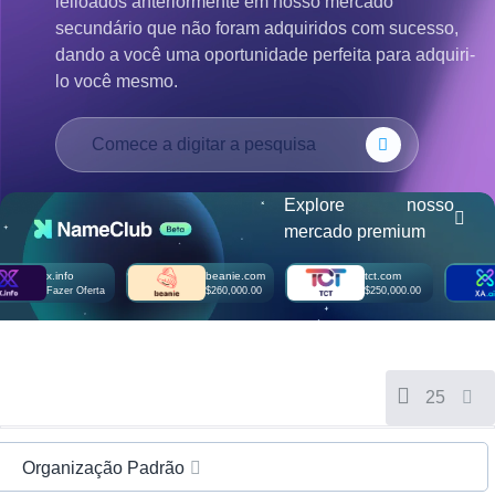
leiloados anteriormente em nosso mercado
Русский
secundário que não foram adquiridos com sucesso,
हिन्दी
dando a você uma oportunidade perfeita para adquiri-
Italiano
lo você mesmo.
日
USD
本
($)
語
US Dollar USD ($)
한
Euro EUR (€)
국
人民币 CNY (¥)
어
Canadian Dollar CAD
Explore nosso
(C$)
mercado premium
Indonesia
Pesos Mexicanos MXN
(MX$)
Српски
British Pound GBP (£)
x.info
beanie.com
tct.com
Real Brasileiro BRL
Fazer Oferta
$260,000.00
$250,000.00
(R$)
Indian Rupee INR (Rs.)
Indonesian Rupiah
IDR (Rp)
Australian Dollar AUD
(AU$)
25
Copyright
©
2002-
2025
Organização Padrão
Dynadot