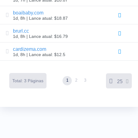
Domínio
Domínios
boaibaby.com
expirados
1d, 8h | Lance atual: $18.87
Leilões
de
Domínios
brurl.cc
Expirados
1d, 8h | Lance atual: $16.79
Leilões
de
Registro
cardizema.com
Leilões
1d, 8h | Lance atual: $12.5
de
Última
Chance
Final
de
1
2
3
Total: 3 Páginas
liquidação
25
expirado
Listagens
de
usuários
Listagens
de
usuários
Leilões
do
usuário
Leilões