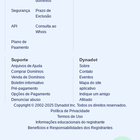
domínios
Gerente
de
Segurança
Prazo de
Conta
Exclusão
Ferramentas
API
Consulta ao
de
Suporte
Whois
Entre
em
Plano de
contato
Paamento
Chamados
de
Suporte
Dynadot
Suporte
Denunciar
Arquivos de Ajuda
Sobre
abuso
Comprar Domínios
Contato
Relatar
Venda de Domínios
Eventos
bugs
Boletim informativo
Mapa do site
Solicitações
de
Pré-pagamento
aplicativo
recursos
Opções de Pagamento
Indique um amigo
Denunciar abuso
Afiliado
Copyright © 2002-2025 Dynadot Inc. Todos os direitos reservados.
Política de Privacidade
Termos de Uso
Informações educacionais do registrante
Benefícios e Responsabilidades dos Registrantes