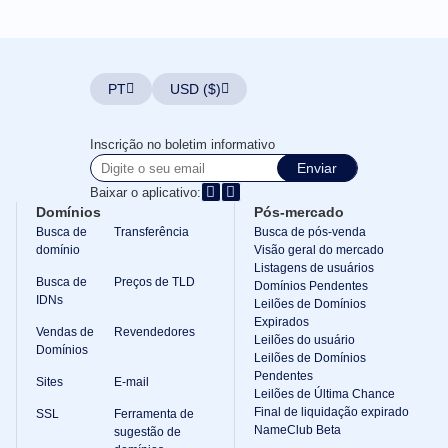
Nomes
de
Domínio
Guia
de
Investimento
PT
USD ($)
em
Domínios
Afiliado
Inscrição no boletim informativo
Programa
Geral
Enviar
de
Baixar o aplicativo:
Afiliados
Domínios
Pós-mercado
Revendedor
Busca de
Transferência
Busca de pós-venda
Programa
domínio
Visão geral do mercado
de
Listagens de usuários
Revenda
Busca de
Preços de TLD
Domínios Pendentes
Suporte
IDNs
Leilões de Domínios
Expirados
Centro
Vendas de
Revendedores
de
Leilões do usuário
Domínios
Ajuda
Leilões de Domínios
Arquivos
Pendentes
Sites
E-mail
de
Leilões de Última Chance
Ajuda
Final de liquidação expirado
SSL
Ferramenta de
Fóruns
Solicitação
NameClub Beta
sugestão de
de