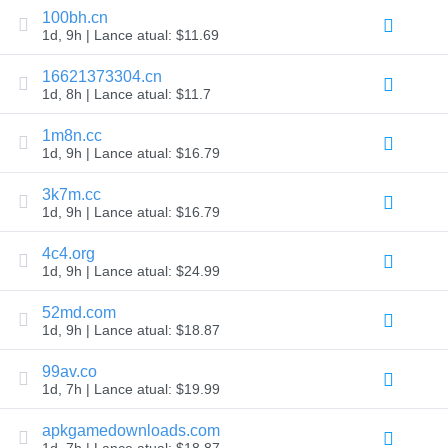
Prazo
100bh.cn
de
1d, 9h | Lance atual: $11.69
Exclusão
Segurança
do
16621373304.cn
Domínio
1d, 8h | Lance atual: $11.7
Gerenciamento
de
Domínio
1m8n.cc
API
1d, 9h | Lance atual: $16.79
Pós-
mercado
3k7m.cc
Gerencie
1d, 9h | Lance atual: $16.79
sua
4c4.org
carteira
1d, 9h | Lance atual: $24.99
52md.com
Explorar
1d, 9h | Lance atual: $18.87
Busca
de
pós-
99av.co
venda
1d, 7h | Lance atual: $19.99
Todos
os
Leilões
apkgamedownloads.com
de
1d, 7h | Lance atual: $18.87