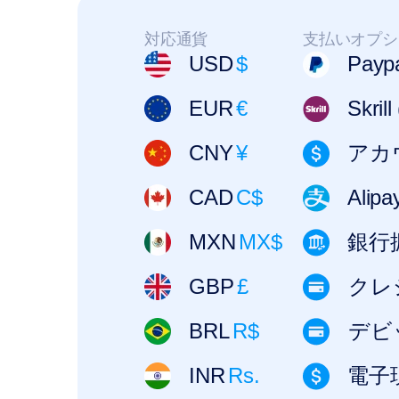
対応通貨
支払いオプシ
USD
$
Payp
EUR
€
Skril
CNY
¥
アカ
CAD
C$
Alipa
MXN
MX$
銀行
GBP
£
クレ
BRL
R$
デビ
INR
Rs.
電子