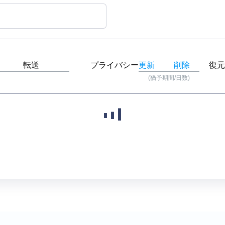
転送
プライバシー
更新
削除
復元
(猶予期間/日数)