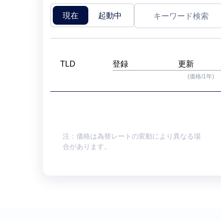
現在
起動中
TLD
登録
更新
(価格/1年)
注：価格は為替レートの変動により異なる場
合があります。