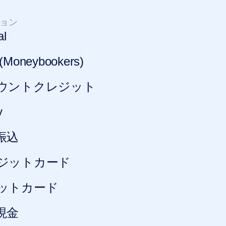
ョン
al
l (Moneybookers)
ウントクレジット
y
振込
ジットカード
ットカード
現金