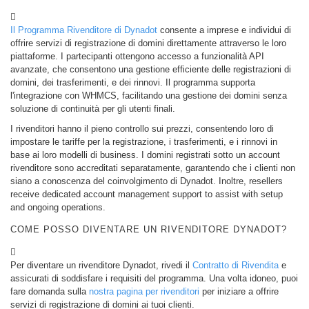
Rivenditore
Programma
di
Il Programma Rivenditore di Dynadot
consente a imprese e individui di
Rivendita
offrire servizi di registrazione di domini direttamente attraverso le loro
Supporto
piattaforme. I partecipanti ottengono accesso a funzionalità API
Centro
avanzate, che consentono una gestione efficiente delle registrazioni di
di
domini, dei trasferimenti, e dei rinnovi. Il programma supporta
assistenza
l'integrazione con WHMCS, facilitando una gestione dei domini senza
File
soluzione di continuità per gli utenti finali.
di
aiuto
I rivenditori hanno il pieno controllo sui prezzi, consentendo loro di
Forum
Richiesta
impostare le tariffe per la registrazione, i trasferimenti, e i rinnovi in
di
base ai loro modelli di business. I domini registrati sotto un account
Account
rivenditore sono accreditati separatamente, garantendo che i clienti non
Manager
siano a conoscenza del coinvolgimento di Dynadot. Inoltre, resellers
Strumenti
receive dedicated account management support to assist with setup
di
and ongoing operations.
Supporto
Contattaci
COME POSSO DIVENTARE UN RIVENDITORE DYNADOT?
Ticket
di
Supporto
Per diventare un rivenditore Dynadot, rivedi il
Contratto di Rivendita
e
Segnala
abuso
assicurati di soddisfare i requisiti del programma. Una volta idoneo, puoi
Segnalare
fare domanda sulla
nostra pagina per rivenditori
per iniziare a offrire
bug
servizi di registrazione di domini ai tuoi clienti.
Richieste