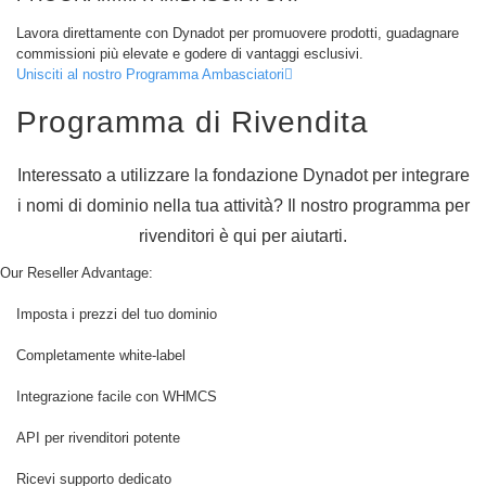
scadute
Aste
Lavora direttamente con Dynadot per promuovere prodotti, guadagnare
del
commissioni più elevate e godere di vantaggi esclusivi.
registro
Aste
Unisciti al nostro Programma Ambasciatori
Ultima
Opportunità
Programma di Rivendita
Scadenza
chiusura
Elenco
Interessato a utilizzare la fondazione Dynadot per integrare
utenti
Elenco
i nomi di dominio nella tua attività? Il nostro programma per
utenti
rivenditori è qui per aiutarti.
Aste
Utente
Aste
Our Reseller Advantage:
per
Utenti
Imposta i prezzi del tuo dominio
Premium
Strumenti
Completamente white-label
di
Backorder
Integrazione facile con WHMCS
Ordine
in
attesa
API per rivenditori potente
Aste
indietro
Ricevi supporto dedicato