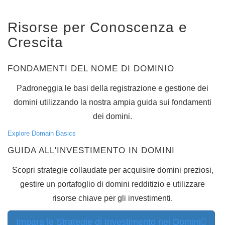
di
dominio
Trasferimento
Risorse per Conoscenza e
di
domini
Crescita
in
blocco
TLD
FONDAMENTI DEL NOME DI DOMINIO
Prezzi
del
dominio
Padroneggia le basi della registrazione e gestione dei
Vendite
di
domini utilizzando la nostra ampia guida sui fondamenti
dominio
dei domini.
Strumenti
Ricerca
Explore Domain Basics
Whois
Valutazione
GUIDA ALL'INVESTIMENTO IN DOMINI
di
Dominio
Strumento
Scopri strategie collaudate per acquisire domini preziosi,
di
suggerimento
gestire un portafoglio di domini redditizio e utilizzare
Cancellazione
della
risorse chiave per gli investimenti.
Grazia
Sicurezza
di
Impara le Strategie di Investimento nei Domini