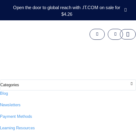
Open the door to global reach with .IT.COM on sale for
$4.26
Centro di Conoscenza sui
Domini
Aftermarket
Domini e Risorse per le
Strumenti
Risorse
Supporto
Imprese
IT
Esplora le nostre guide, approfondimenti e risorse progettate per aiutarti ad
English
ampliare la tua esperienza nel settore dei domini.
Español
中
Blog
文
Newsletters
العربية
Deutsch
Payment Methods
Português
Learning Resources
Français