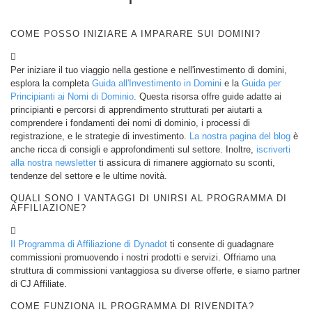
Metodi
di
Pagamento
COME POSSO INIZIARE A IMPARARE SUI DOMINI?
Opzioni
di
pagamento
Per iniziare il tuo viaggio nella gestione e nell'investimento di domini,
Pagare
in
esplora la completa
Guida all'Investimento in Domini
e la
Guida per
anticipo
Principianti ai Nomi di Dominio
. Questa risorsa offre guide adatte ai
principianti e percorsi di apprendimento strutturati per aiutarti a
Apprendimento
comprendere i fondamenti dei nomi di dominio, i processi di
Guida
ai
registrazione, e le strategie di investimento.
La nostra pagina del blog
è
Fondamenti
anche ricca di consigli e approfondimenti sul settore. Inoltre,
iscriverti
dei
alla nostra newsletter
ti assicura di rimanere aggiornato su sconti,
Nomi
tendenze del settore e le ultime novità.
di
Dominio
Guida
QUALI SONO I VANTAGGI DI UNIRSI AL PROGRAMMA DI
AFFILIAZIONE?
all'Investimento
in
Domini
Il Programma di Affiliazione di Dynadot
ti consente di guadagnare
Affiliato
commissioni promuovendo i nostri prodotti e servizi. Offriamo una
Programma
struttura di commissioni vantaggiosa su diverse offerte, e siamo partner
Generale
di
di CJ Affiliate.
Affiliazione
COME FUNZIONA IL PROGRAMMA DI RIVENDITA?