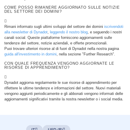
di
COME POSSO RIMANERE AGGIORNATO SULLE NOTIZIE
funzionalità
DEL SETTORE DEI DOMINI?
Rimani informato sugli ultimi sviluppi del settore dei domini
iscrivendoti
alla newsletter di Dynadot
,
leggendo il nostro blog
, e seguendo i nostri
canali social. Queste piattaforme forniscono aggiornamenti sulle
tendenze del settore, notizie aziendali, e offerte promozionali.
Puoi trovare ulteriori risorse al di fuori di Dynadot nella nostra pagina
guida all'investimento in domini
, nella sezione "Further Research".
CON QUALE FREQUENZA VENGONO AGGIORNATE LE
RISORSE DI APPRENDIMENTO?
Dynadot aggiorna regolarmente le sue risorse di apprendimento per
riflettere le ultime tendenze e informazioni del settore. Nuovi materiali
vengono aggiunti periodicamente e gli abbonati vengono informati delle
aggiornamenti significativi tramite la nostra newsletter o i social media.
IT
USD ($)