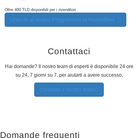
Risorse
Acquisto
Oltre 400 TLD disponibili per i rivenditori
di
domini
Unisciti al nostro Programma di Rivenditori
Vendita
di
Domini
Strumenti
Costruttore
di
Contattaci
siti
web
Email
Creatore
Hai domande? Il nostro team di esperti è disponibile 24 ore
di
su 24, 7 giorni su 7, per aiutarti a avere successo.
Loghi
SSL
Sicurezza
Programma
Contatta il nostro team
di
Rivendita
Risorse
Risorse
Blog
di
Dynadot
Domande frequenti
Newsletter