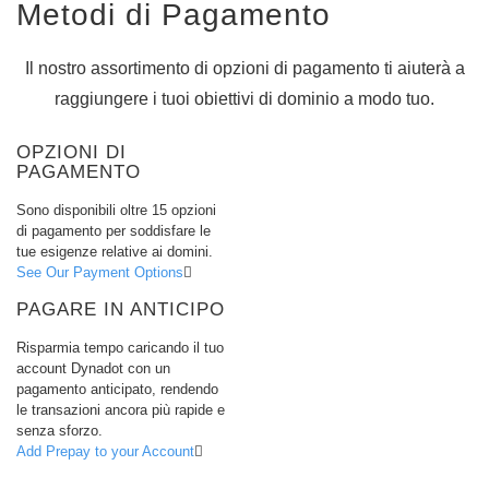
All
Metodi di Pagamento
rights
reserved.
Domini
Il nostro assortimento di opzioni di pagamento ti aiuterà a
Trova
raggiungere i tuoi obiettivi di dominio a modo tuo.
il
tuo
OPZIONI DI
dominio
PAGAMENTO
Ricerca
Sono disponibili oltre 15 opzioni
Ricerca
Dominio
di pagamento per soddisfare le
Ricerca
tue esigenze relative ai domini.
Domini
See Our Payment Options
AI
Ricerca
PAGARE IN ANTICIPO
di
dominio
in
Risparmia tempo caricando il tuo
blocco
account Dynadot con un
Ricerca
pagamento anticipato, rendendo
IDN
Ricerca
le transazioni ancora più rapide e
avanzata
senza sforzo.
Add Prepay to your Account
Trasferimento
Trasferimento