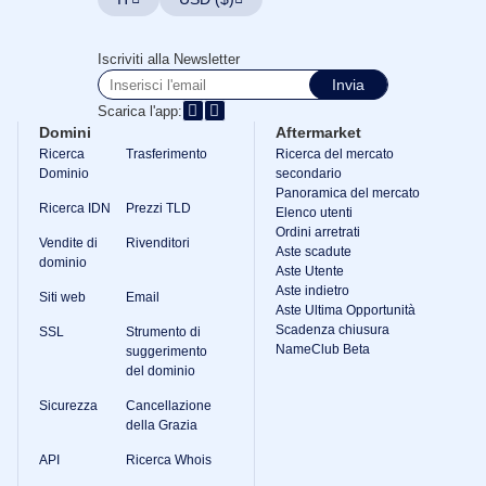
Iscriviti alla Newsletter
Invia
Scarica l'app:
Domini
Aftermarket
Ricerca
Trasferimento
Ricerca del mercato
Dominio
secondario
Panoramica del mercato
Ricerca IDN
Prezzi TLD
Elenco utenti
Ordini arretrati
Vendite di
Rivenditori
Aste scadute
dominio
Aste Utente
Aste indietro
Siti web
Email
Aste Ultima Opportunità
Scadenza chiusura
SSL
Strumento di
NameClub Beta
suggerimento
del dominio
Sicurezza
Cancellazione
della Grazia
API
Ricerca Whois