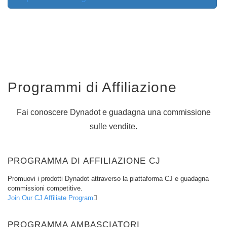
dominio
Gestione
del
Dominio
API
Aftermarket
Gestisci
il
tuo
Programmi di Affiliazione
portfolio
Fai conoscere Dynadot e guadagna una commissione
Esplorare
sulle vendite.
Ricerca
del
mercato
secondario
PROGRAMMA DI AFFILIAZIONE CJ
Tutte
le
aste
Promuovi i prodotti Dynadot attraverso la piattaforma CJ e guadagna
di
commissioni competitive.
domini
Join Our CJ Affiliate Program
Domeni
scaduti
Aste
PROGRAMMA AMBASCIATORI