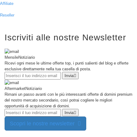
Affiliate
Русский
हिन्दी
Reseller
日
USD
本
($)
語
Iscriviti alle nostre Newsletter
US Dollar USD ($)
한
Euro EUR (€)
국
人民币 CNY (¥)
어
Canadian Dollar CAD
(C$)
Mensile
Notiziario
Indonesia
Pesos Mexicanos MXN
Ricevi ogni mese le ultime offerte top, i punti salienti del blog e offerte
(MX$)
esclusive direttamente nella tua casella di posta.
Српски
British Pound GBP (£)
Real Brasileiro BRL
Invia
(R$)
Indian Rupee INR (Rs.)
Indonesian Rupiah
Aftermarket
Notiziario
IDR (Rp)
Rimani un passo avanti con le più interessanti offerte di domini premium
Australian Dollar AUD
del nostro mercato secondario, così potrai cogliere le migliori
(AU$)
opportunità di acquisizione di domini.
Copyright
Invia
©
2002-
Scopri le nostre newsletter
2025
Dynadot
LLC.