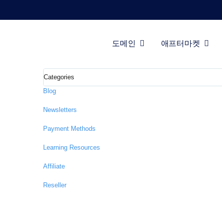
도메인 지식 센터 및 
도메인
애프터마켓
우리의 가이드, 통찰력, 그리고 리소스를 탐색하여 도메인 전
도
메
인
Blog
애
Newsletters
프
터
마
Payment Methods
켓
Learning Resources
도
구
Affiliate
자
원
Reseller
지
원