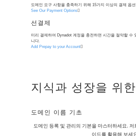
Српски
Pesos Mexicanos MXN
도메인 요구 사항을 충족하기 위해 15가지 이상의 결제 옵
(MX$)
British Pound GBP (£)
See Our Payment Options
Real Brasileiro BRL
(R$)
선결제
Indian Rupee INR (Rs.)
Indonesian Rupiah
IDR (Rp)
미리 결제하여 Dynadot 계정을 충전하면 시간을 절약할 수
Australian Dollar AUD
니다.
(AU$)
Add Prepay to your Account
Copyright
©
2002-
2025
Dynadot
LLC.
All
rights
지식과 성장을 위한
reserved.
도
메
인
도
메
도메인 이름 기초
인
을
찾
도메인 등록 및 관리의 기본을 마스터하세요. 저
으
세
이드를 활용해 보세요
요