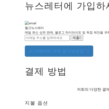
KO
뉴스레터에 가입하
English
Español
中
월간
뉴스레터
文
매달 최신 상위 판매, 블로그 하이라이트 및 독점 제안을 귀
العربية
제출
Deutsch
뉴스레터에 대해 알아보세요
Português
Français
Русский
결제 방법
हिन्दी
Italiano
USD
($)
日
저희의 다양한 결제
本
US Dollar USD ($)
語
Euro EUR (€)
人民币 CNY (¥)
Indonesia
Canadian Dollar CAD
지불 옵션
(C$)