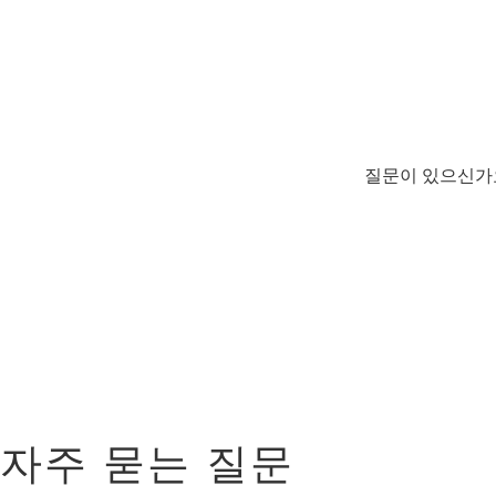
누
구
일
까
조
회
도
메
인
평
가
질문이 있으신가요
제
안
도
구
우
아
한
삭
제
도
메
인
보
안
도
메
자주 묻는 질문
인
관
리