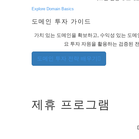
검
색
Explore Domain Basics
도
메
도메인 투자 가이드
인
검
색
가치 있는 도메인을 확보하고, 수익성 있는 도메
AI
도
요 투자 자원을 활용하는 검증된 
메
인
검
도메인 투자 전략 배우기
색
대
량
도
메
인
검
색
아
제휴 프로그램
이
디
엔
지
표
검
색
심