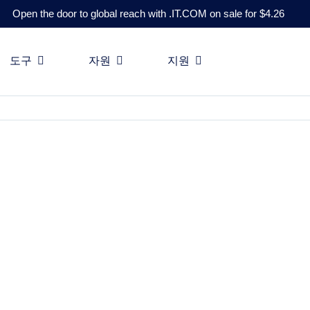
Open the door to global reach with .IT.COM on sale for $4.26
비즈니스 리소스
도구
자원
지원
문성을 확장하는 데 도움을 받으세요.