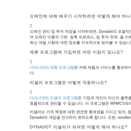
API
애
프
터
도메인에 대해 배우기 시작하려면 어떻게 해야 하나
마
켓
포
도메인 관리 및 투자 여정을 시작하려면, Dynadot의 포괄
트
폴
여 도메인 이름의 기본, 등록 프로세스, 및 투자 전략. 을 
리
최신 개발 사항에 대한 정보를 지속적으로 받아볼 수 있습니
오
관
제휴 프로그램에 가입하면 어떤 이점이 있나요?
리
탐
다이나닷의 제휴 프로그램
은 저희 제품과 서비스를 홍보하여 
험
다.
하
다
리셀러 프로그램은 어떻게 작동하나요?
애
프
터
다이나닷의 리셀러 프로그램
은 기업과 개인이 자신의 플랫폼을
마
켓
효율적으로 관리할 수 있습니다. 이 프로그램은 WHMCS와
검
색
리셀러는 가격 책정에 대한 완전한 통제권을 가지고 있어, 등
모
Dynadot의 개입을 인식하지 못하도록 합니다. 또한, resellers receive 
든
도
DYNADOT 리셀러가 되려면 어떻게 해야 하나요?
메