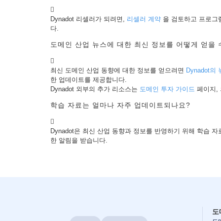
인
경
매
Dynadot 리셀러가 되려면,
리셀러 계약
을 검토하고 프로그
만
다.
료
된
도메인 산업 뉴스에 대한 최신 정보를 어떻게 얻을 
도
메
인
만
최신 도메인 산업 동향에 대한 정보를 얻으려면
Dynadot
료
한 업데이트를 제공합니다.
된
Dynadot 외부의 추가 리소스는
도메인 투자 가이드
페이지, 의
경
매
학습 자료는 얼마나 자주 업데이트되나요?
레
지
스
트
Dynadot은 최신 산업 동향과 정보를 반영하기 위해 학
리
한 알림을 받습니다.
경
매
최
후
의
기
회
경
매
만
도
료