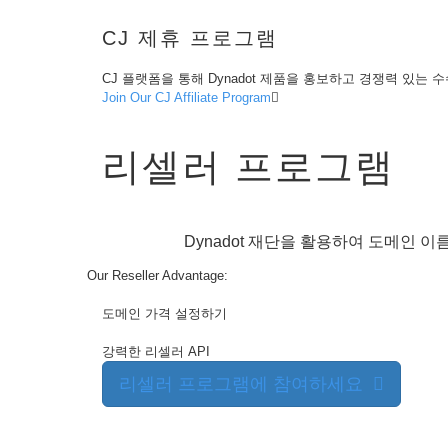
화
검
색
CJ 제휴 프로그램
전
송
도
CJ 플랫폼을 통해 Dynadot 제품을 홍보하고 경쟁력 있는 
메
Join Our CJ Affiliate Program
인
이
전
대
리셀러 프로그램
량
도
메
인
이
전
Dynadot 재단을 활용하여 도메인
TLD
도
Our Reseller Advantage:
메
인
도메인 가격 설정하기
가
격
도
강력한 리셀러 API
메
인
리셀러 프로그램에 참여하세요
판
매
도
구