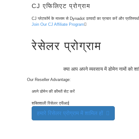
CJ एफिलिएट प्रोग्राम
अन्वेषण
करें
एफ्टरमार्केट
CJ प्लेटफॉर्म के माध्यम से Dynadot उत्पादों का प्रचार करें और प्रतिस्प
सर्च
सभी
Join Our CJ Affiliate Program
डोमेन
नीलामी
समाप्त
रेसेलर प्रोग्राम
हुए
डोमेन
समाप्त
नीलामी
रजिस्ट्री
नीलामी
क्या आप अपने व्यवसाय में डोमेन नामों को 
अंतिम
मौक़ा
नीलामी
Our Reseller Advantage:
समाप्त
हो
अपने डोमेन की कीमतें सेट करें
गया
समाप्ति
उपयोगकर्ता
शक्तिशाली रिसेलर एपीआई
सूची
उपयोगकर्ता
हमारे रिसेलर प्रोग्राम में शामिल हों
सूची
उपयोगकर्ता
नीलामी
प्रीमियम
उपयोगकर्ता