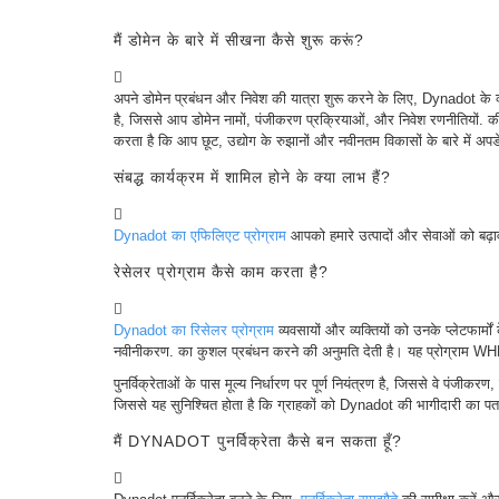
विकल्प
प्रीपे
करें
मैं डोमेन के बारे में सीखना कैसे शुरू करूं?
शिक्षा
डोमेन
नाम
अपने डोमेन प्रबंधन और निवेश की यात्रा शुरू करने के लिए, Dynadot के 
की
है, जिससे आप डोमेन नामों, पंजीकरण प्रक्रियाओं, और निवेश रणनीतियों. 
मूल
बातें
करता है कि आप छूट, उद्योग के रुझानों और नवीनतम विकासों के बारे में अपडे
गाइड
डोमेन
संबद्ध कार्यक्रम में शामिल होने के क्या लाभ हैं?
निवेश
गाइड
सहयोगी
Dynadot का एफिलिएट प्रोग्राम
आपको हमारे उत्पादों और सेवाओं को बढ़ाव
सामान्य
सहयोगी
रेसेलर प्रोग्राम कैसे काम करता है?
कार्यक्रम
रीसेलर
रेसेलर
प्रोग्राम
Dynadot का रिसेलर प्रोग्राम
व्यवसायों और व्यक्तियों को उनके प्लेटफार्म
समर्थन
नवीनीकरण. का कुशल प्रबंधन करने की अनुमति देती है। यह प्रोग्राम WH
सहायता
केंद्र
पुनर्विक्रेताओं के पास मूल्य निर्धारण पर पूर्ण नियंत्रण है, जिससे वे पंजी
हेल्प
जिससे यह सुनिश्चित होता है कि ग्राहकों को Dynadot की भागीदारी 
फ़ाइलें
फ़ोरम
खाता
मैं DYNADOT पुनर्विक्रेता कैसे बन सकता हूँ?
प्रबंधक
अनुरोध
सहायता