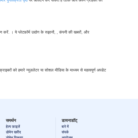
मारे पुनर्विक्रेता पृष्ठ
पर आवेदन कर सकते हैं ताकि आप अपने ग्राहकों को
ें. । ये प्लेटफ़ॉर्म उद्योग के रुझानों, , कंपनी की खबरों, और
बरों को हमारे न्यूज़लेटर या सोशल मीडिया के माध्यम से महत्वपूर्ण अपडेट
समर्थन
डायनाडॉट्
हेल्प फ़ाइलें
बारे में
डोमेन खरीद
संपर्क
डोमेन विक्रय
आयोजन