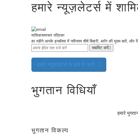
हमारे न्यूज़लेटर्स में शाम
العربية
Deutsch
Português
Français
मासिक
समाचार पत्रिका
Русский
हर महीने आपके इनबॉक्स में नवीनतम शीर्ष बिक्री, ब्लॉग की मुख्य बातें, और व
सबमिट करें
Italiano
日
USD
हमारे न्यूज़लेटर्स के बारे में जानें
本
($)
語
US Dollar USD ($)
한
Euro EUR (€)
국
人民币 CNY (¥)
भुगतान विधियाँ
어
Canadian Dollar CAD
(C$)
Indonesia
Pesos Mexicanos MXN
(MX$)
Српски
British Pound GBP (£)
Real Brasileiro BRL
हमारे भुगता
(R$)
Indian Rupee INR (Rs.)
Indonesian Rupiah
IDR (Rp)
भुगतान विकल्प
Australian Dollar AUD