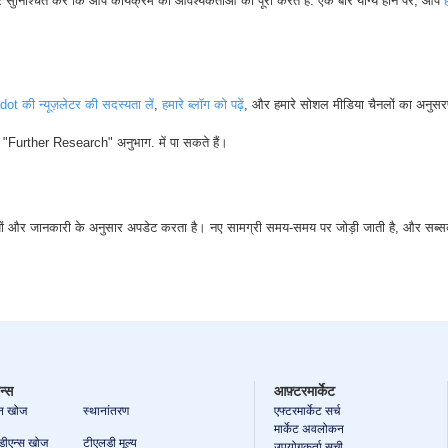
र सुनिश्चित करें कि आप कार्यक्रम की आवश्यकताओं को पूरा करते हैं. एक बार योग्य होने पर, आप
ह
ot की न्यूज़लेटर की सदस्यता लें
,
हमारे ब्लॉग को पढ़ें
, और हमारे सोशल मीडिया चैनलों का अनुसरण कर
र "Further Research" अनुभाग. में पा सकते हैं।
यों और जानकारी के अनुसार अपडेट करता है। नए सामग्री समय-समय पर जोड़ी जाती है, और सब्सक्राइ
न्स
आफ़्टरमार्केट
ेन खोज
स्थानांतरण
एफ्टरमार्केट सर्च
मार्केट अवलोकन
ीएन्स खोज
टीएलडी मूल्य
उपयोगकर्ता सूची