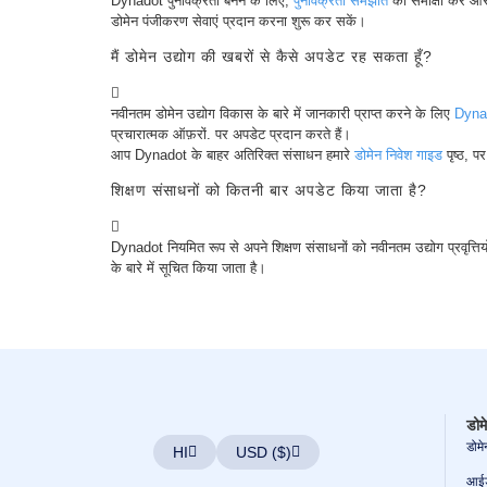
Dynadot पुनर्विक्रेता बनने के लिए,
पुनर्विक्रेता समझौते
की समीक्षा करें औ
उपकरण
डोमेन पंजीकरण सेवाएं प्रदान करना शुरू कर सकें।
संपर्क
करें
मैं डोमेन उद्योग की खबरों से कैसे अपडेट रह सकता हूँ?
सहायता
टिकट
दुरुपयोग
रिपोर्ट
नवीनतम डोमेन उद्योग विकास के बारे में जानकारी प्राप्त करने के लिए
Dynad
करें
प्रचारात्मक ऑफ़रों. पर अपडेट प्रदान करते हैं।
संकेत
दोष
आप Dynadot के बाहर अतिरिक्त संसाधन हमारे
डोमेन निवेश गाइड
पृष्ठ, प
रिपोर्ट
करें
शिक्षण संसाधनों को कितनी बार अपडेट किया जाता है?
विशेषता
अनुरोध
Dynadot नियमित रूप से अपने शिक्षण संसाधनों को नवीनतम उद्योग प्रवृत्ति
के बारे में सूचित किया जाता है।
डोमे
डोम
HI
USD ($)
आईड