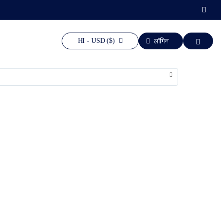
HI - USD ($)
लॉगिन