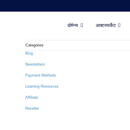
डोमेन ज्ञान केंद्र और व्याव
डोमेन्स
आफ़्टरमार्केट
हमारे गाइड, अंतर्दृष्टियाँ, और संसाधनों का अन्वेषण करें, जो आपकी डोमेन विशेष
डोमेन्स
आफ़्टरमार्केट
Blog
उपकरण
Newsletters
संसाधन
Payment Methods
समर्थन
Learning Resources
HI
Affiliate
English
Reseller
Español
中
文