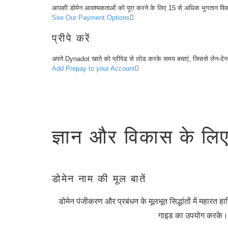
(AU$)
आपकी डोमेन आवश्यकताओं को पूरा करने के लिए 15 से अधिक भुगतान विकल
Copyright
See Our Payment Options
©
2002-
2025
प्रीपे करें
Dynadot
LLC.
अपने Dynadot खाते को प्रीपेड से लोड करके समय बचाएं, जिससे लेन-
All
rights
Add Prepay to your Account
reserved.
डोमेन्स
अपने
डोमेन
को
खोजें
खोजें
डोमेन
ज्ञान और विकास के लि
खोज
एआई
डोमेन
खोज
मोटी
डोमेन
डोमेन नाम की मूल बातें
खोज
आईडीएन्स
खोज
डोमेन पंजीकरण और प्रबंधन के मूलभूत सिद्धांतों में महारत हा
उन्नत
खोज
गाइड का उपयोग करके।
स्थानांतरण
डोमेन