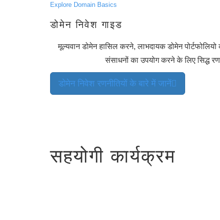
Explore Domain Basics
स्थानांतरण
थोक
डोमेन
डोमेन निवेश गाइड
स्थानांतरण
टीएलडी
डोमेन
मूल्यवान डोमेन हासिल करने, लाभदायक डोमेन पोर्टफोलियो 
मूल्यों
डोमेन
संसाधनों का उपयोग करने के लिए सिद्ध रण
बिक्री
उपकरण
व्हूइस
डोमेन निवेश रणनीतियों के बारे में जानें
लुकअप
डोमेन
मूल्यांकन
सुझाव
टूल
ग्रेस
डिलीशन
डोमेन
सुरक्षा
सहयोगी कार्यक्रम
डोमेन
प्रबंधन
एपीआई
आफ़्टरमार्केट
पोर्टफोलियो
का
प्रबंधन
करें