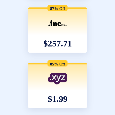
87% Off
$257.71
85% Off
$1.99