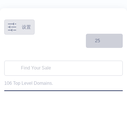
设置
25
106
Top Level Domains.