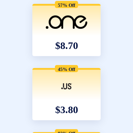
57% Off
$8.70
45% Off
$3.80