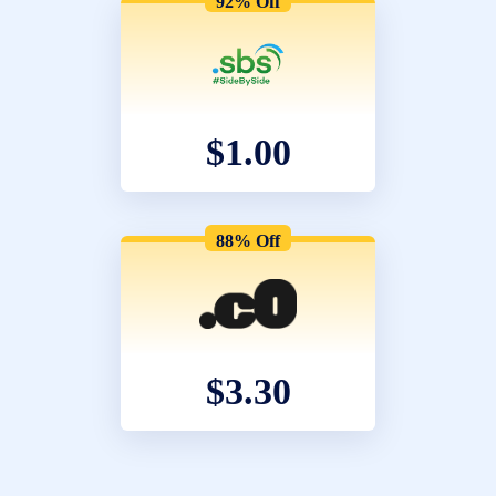
92% Off
$1.00
88% Off
$3.30