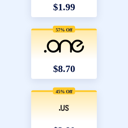
$1.99
57% Off
$8.70
45% Off