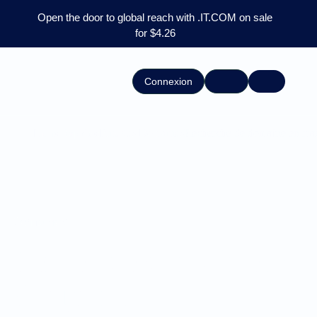
Open the door to global reach with .IT.COM on sale
for $4.26
Connexion
Prix des Domaines
Recherche de domaine en ma
Liens Rapides:
Domaines
Ventes de domaines &
Coupons