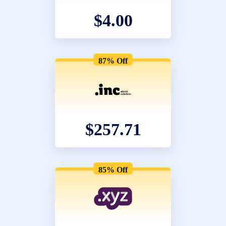
$4.00
87% Off
$257.71
85% Off