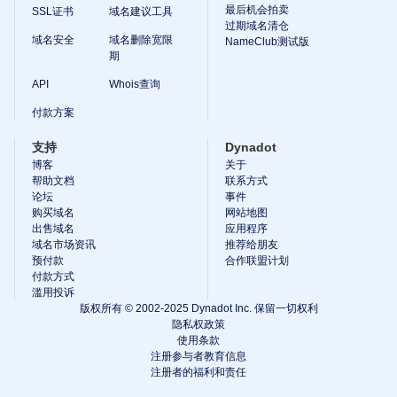
最后机会拍卖
SSL证书
域名建议工具
资
过期域名清仓
源
购
域名安全
域名删除宽限
NameClub测试版
买
期
域
名
API
Whois查询
出
售
付款方案
域
名
支持
Dynadot
工
博客
关于
具
帮助文档
联系方式
建
论坛
事件
站
购买域名
网站地图
工
具
出售域名
应用程序
邮
域名市场资讯
推荐给朋友
箱
预付款
合作联盟计划
Logo
付款方式
Maker
滥用投诉
SSL
证
版权所有 © 2002-2025 Dynadot Inc. 保留一切权利
书
隐私权政策
域
使用条款
名
注册参与者教育信息
安
注册者的福利和责任
全
分