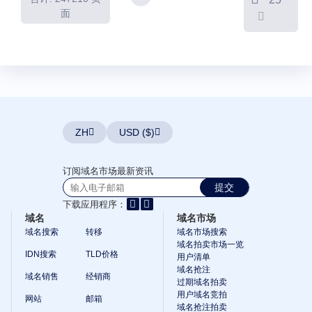
单
面
用
户
域
名
竞
拍
高
级
用
户
拍
ZH
USD ($)
卖
后
订
订阅域名市场最新资讯
单
工
提交
具
下载应用程序：
域
域名
域名市场
名
抢
域名搜索
转移
域名市场搜索
注
域名拍卖市场一览
域
IDN搜索
TLD价格
用户清单
名
域名抢注
抢
域名销售
经销商
注
过期域名拍卖
拍
用户域名竞拍
网站
邮箱
卖
域名抢注拍卖