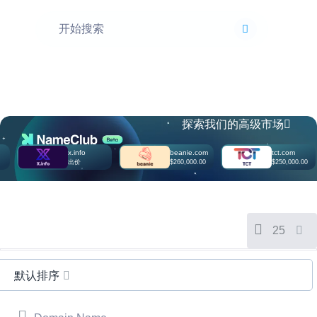
Português
Français
Русский
हिन्दी
Italiano
日
探索我们的高级市场
本
USD
語
($)
x.info
beanie.com
tct.com
한
US Dollar USD ($)
出价
$260,000.00
$250,000.00
국
Euro EUR (€)
어
人民币 CNY (¥)
Canadian Dollar CAD
Indonesia
(C$)
Pesos Mexicanos MXN
Српски
(MX$)
25
British Pound GBP (£)
Real Brasileiro BRL
(R$)
Indian Rupee INR (Rs.)
默认排序
Indonesian Rupiah
IDR (Rp)
Australian Dollar AUD
(AU$)