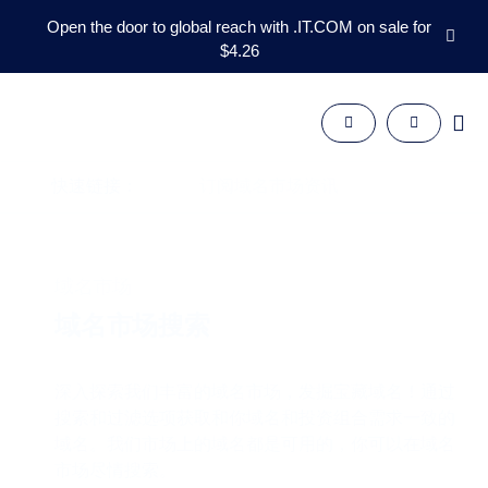
Open the door to global reach with .IT.COM on sale for
$4.26
域
名
域
名
快速链接：
订阅域名市场资讯
市
场
工
具
资
源
域名市场
支
持
域名市场搜索
ZH
English
深入探索我们丰富的域名市场，发掘宝藏域名！通过
Español
搜索和过滤选项获取和你域名和投资组合需求一致的
العربية
域名。我们市场上的域名都是可用的，你可以在域名
市场尽情搜索。
Deutsch