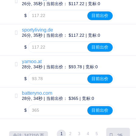
期
26分, 35秒 | 当前出价： $117.22 | 竞标:0
域
名
$
目前出价
拍
卖
注
sportyliving.de
册
26分, 35秒 | 当前出价： $117.22 | 竞标:0
局
拍
卖
$
目前出价
最
后
机
yamoo.at
会
28分, 34秒 | 当前出价： $93.78 | 竞标:0
拍
卖
过
$
目前出价
期
域
名
batteryno.com
清
28分, 34秒 | 当前出价： $365 | 竞标:0
仓
用
$
目前出价
户
清
单
用
户
1
2
3
4
5
合计: 247210 页
25
清