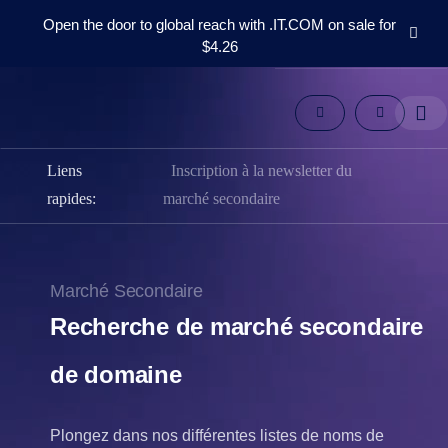
Open the door to global reach with .IT.COM on sale for
$4.26
Domaines
Marché
Secondaire
Outils
Liens
Inscription à la newsletter du
Ressources
Support
rapides:
marché secondaire
FR
English
Español
Marché Secondaire
中
Recherche de marché secondaire
文
العربية
de domaine
Deutsch
Português
Plongez dans nos différentes listes de noms de