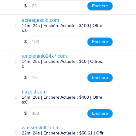
Expirés
$
Enchère
Enchères
sur
Expirés
acreagesold.com
Ventes
14m, 24s | Enchère Actuelle : $100 | Offre
aux
s:0
enchères
de
registre
$
Enchère
Enchères
de
la
ambieninfo24x7.com
Dernière
14m, 25s | Enchère Actuelle : $10 | Offres:
Chance
0
Liquidation
expirée
$
Enchère
Listes
d'utilisateurs
Listes
haze.it.com
d'utilisateurs
14m, 28s | Enchère Actuelle : $488 | Offre
Enchères
s:0
Utilisateurs
Enchères
$
Enchère
pour
utilisateurs
Premium
wasserstoff.forum
Outils
22m, 24s | Enchère Actuelle : $58.61 | Offr