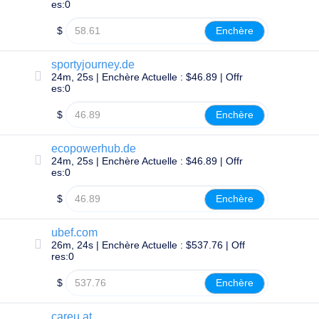
de
es:0
précommande
Domaines
$
Enchère
en
Attente
Enchères
sportyjourney.de
sur
Domaines
24m, 25s | Enchère Actuelle : $46.89 | Offr
en
es:0
Attente
$
Enchère
Ressources
Acheter
des
ecopowerhub.de
noms
de
24m, 25s | Enchère Actuelle : $46.89 | Offr
domaine
es:0
Vente
de
$
Enchère
domaines
Outils
Créateur
ubef.com
de
26m, 24s | Enchère Actuelle : $537.76 | Off
Site
res:0
Web
E-
$
Enchère
mail
Créateur
de
careu.at
logo