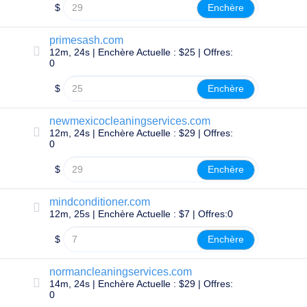
Sécurité
$
Enchère
de
Domaine
Gestion
primesash.com
de
12m, 24s | Enchère Actuelle : $25 | Offres:
Domaines
0
API
Marché
$
Enchère
Secondaire
Gérez
newmexicocleaningservices.com
votre
12m, 24s | Enchère Actuelle : $29 | Offres:
0
portefeuille
$
Enchère
Explorer
mindconditioner.com
Recherche
de
12m, 25s | Enchère Actuelle : $7 | Offres:0
marché
secondaire
$
Enchère
Toutes
les
enchères
normancleaningservices.com
de
14m, 24s | Enchère Actuelle : $29 | Offres:
domaines
0
Domaines