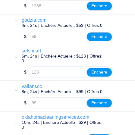
de
$
Enchère
Domaine
Transfert
de
godzia.com
domaine
en
4m, 24s | Enchère Actuelle : $59 | Offres:0
vrac
$
Enchère
TLD
Prix
des
setsnr.art
Domaines
6m, 24s | Enchère Actuelle : $123 | Offres:
Ventes
0
de
Domaines
$
Enchère
Outils
Recherche
Whois
valiant.cc
Évaluation
8m, 24s | Enchère Actuelle : $99 | Offres:0
de
domaine
Outil
$
Enchère
de
Suggestion
Délai
oklahomacleaningservices.com
de
10m, 24s | Enchère Actuelle : $29 | Offres:
Grâce
0
de
Suppression