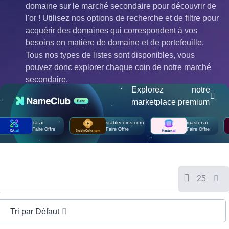
Русский
domaine sur le marché secondaire pour découvrir de
हिन्दी
l'or ! Utilisez nos options de recherche et de filtre pour
acquérir des domaines qui correspondent à vos
Italiano
besoins en matière de domaine et de portefeuille.
日
USD
Tous nos types de listes sont disponibles, vous
本
($)
語
pouvez donc explorer chaque coin de notre marché
US Dollar USD ($)
한
Euro EUR (€)
secondaire.
국
人民币 CNY (¥)
Explorez notre
어
Canadian Dollar CAD
(C$)
marketplace premium
Indonesia
Pesos Mexicanos MXN
(MX$)
xa.ai
stablecoins.com
master.ai
Српски
British Pound GBP (£)
Faire Offre
Faire Offre
Faire Offre
Real Brasileiro BRL
(R$)
Indian Rupee INR (Rs.)
Indonesian Rupiah
IDR (Rp)
Australian Dollar AUD
(AU$)
25
Copyright
©
2002-
Tri par Défaut
2025
Dynadot