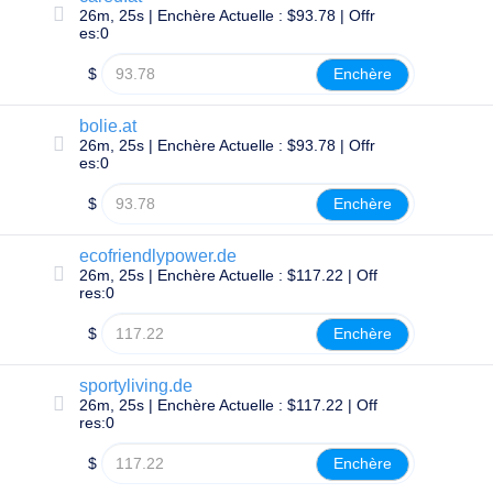
SSL
26m, 25s | Enchère Actuelle : $93.78 | Offr
Sécurité
es:0
Programme
de
$
Enchère
Revendeur
Ressources
bolie.at
Ressources
26m, 25s | Enchère Actuelle : $93.78 | Offr
Blog
es:0
de
Dynadot
$
Enchère
Bulletins
d'information
Méthodes
ecofriendlypower.de
de
26m, 25s | Enchère Actuelle : $117.22 | Off
paiement
res:0
Options
de
$
Enchère
Paiement
Prépayer
sportyliving.de
Apprentissage
Guide
26m, 25s | Enchère Actuelle : $117.22 | Off
des
res:0
bases
des
$
Enchère
noms
de