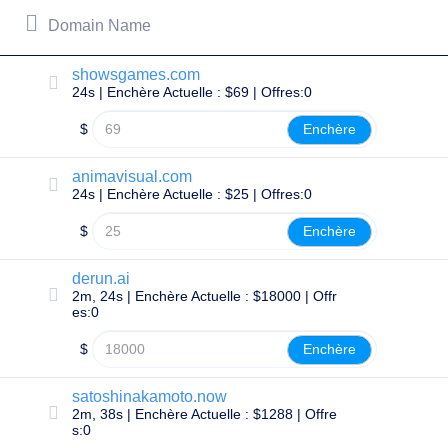
LLC.
All
Domain Name
rights
reserved.
Domaines
showsgames.com
Trouvez
24s | Enchère Actuelle : $69 | Offres:0
Votre
$
Enchère
Domaine
Rechercher
animavisual.com
Recherche
24s | Enchère Actuelle : $25 | Offres:0
de
domaine
$
Enchère
Recherche
de
Domaines
AI
derun.ai
Recherche
2m, 24s | Enchère Actuelle : $18000 | Offr
Groupée
es:0
de
Domaines
$
Enchère
Recherche
IDN
Recherche
satoshinakamoto.now
Anvancée
2m, 38s | Enchère Actuelle : $1288 | Offre
Transférer
s:0
Transfert