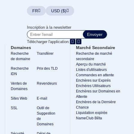
Outils
de
support
FR
USD ($)
Nous
Contacter
Tickets
Inscription à la newsletter
de
support
Envoyer
Signaler
un
Télécharger l'application:
abus
Domaines
Marché Secondaire
Signaler
Recherche
Transférer
Recherche de marché
des
de domaine
secondaire
bugs
Demandes
Aperçu du marché
de
Recherche
Prix des TLD
Listes d'utilisateurs
fonctionnalités
IDN
Commandes en attente
Enchères sur Expirés
Ventes de
Revendeurs
Enchères Utilisateurs
Domaines
Enchères sur Domaines en
Attente
Sites Web
E-mail
Enchères de la Dernière
Chance
SSL
Outil de
Liquidation expirée
Suggestion
NameClub Bêta
de
Domaines
Sécurité
Délai de