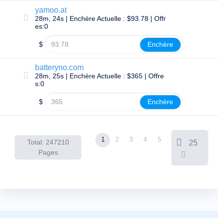
domaine
yamoo.at
Guide
d'investissement
28m, 24s | Enchère Actuelle : $93.78 | Offr
dans
es:0
les
domaines
$
Enchère
Affilié
Programme
batteryno.com
d'affiliation
28m, 25s | Enchère Actuelle : $365 | Offre
général
s:0
Revendeur
Programme
$
Enchère
de
Revendeur
Support
Centre
1
2
3
4
5
Total: 247210
25
d'Aide
Pages
Fiches
d'Aide
Forums
Demande
de
Responsable
de
Compte