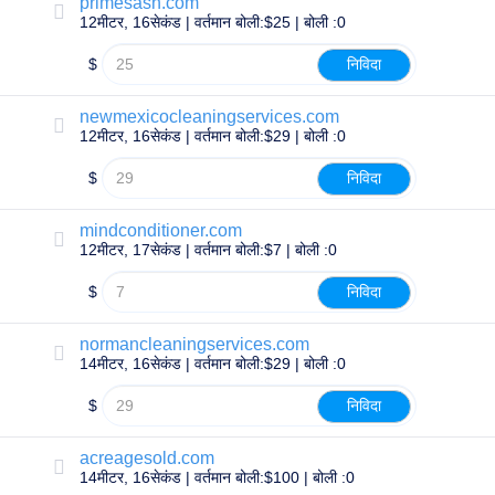
करें
primesash.com
12मीटर, 16सेकंड | वर्तमान बोली:$25 | बोली :0
$
निविदा
अन्वेषण
करें
एफ्टरमार्केट
newmexicocleaningservices.com
सर्च
12मीटर, 16सेकंड | वर्तमान बोली:$29 | बोली :0
सभी
डोमेन
नीलामी
$
निविदा
समाप्त
हुए
mindconditioner.com
डोमेन
12मीटर, 17सेकंड | वर्तमान बोली:$7 | बोली :0
समाप्त
नीलामी
रजिस्ट्री
$
निविदा
नीलामी
अंतिम
मौक़ा
normancleaningservices.com
नीलामी
14मीटर, 16सेकंड | वर्तमान बोली:$29 | बोली :0
समाप्त
हो
गया
$
निविदा
समाप्ति
उपयोगकर्ता
acreagesold.com
सूची
14मीटर, 16सेकंड | वर्तमान बोली:$100 | बोली :0
उपयोगकर्ता