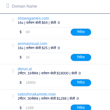
All
rights
Domain Name
reserved.
डोमेन्स
showsgames.com
अपने
16s | वर्तमान बोली:$69 | बोली :0
डोमेन
को
$
निविदा
खोजें
animavisual.com
खोजें
16s | वर्तमान बोली:$25 | बोली :0
डोमेन
खोज
एआई
$
निविदा
डोमेन
खोज
मोटी
derun.ai
डोमेन
2मीटर, 16सेकंड | वर्तमान बोली:$18000 | बोली :0
खोज
आईडीएन्स
खोज
$
निविदा
उन्नत
खोज
satoshinakamoto.now
स्थानांतरण
2मीटर, 30सेकंड | वर्तमान बोली:$1288 | बोली :0
डोमेन
स्थानांतरण
थोक
$
निविदा