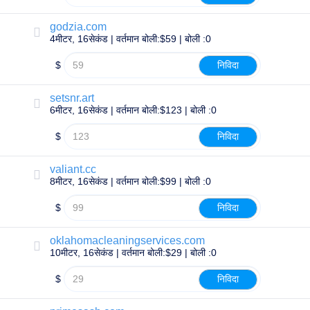
डोमेन
स्थानांतरण
godzia.com
टीएलडी
4मीटर, 16सेकंड | वर्तमान बोली:$59 | बोली :0
डोमेन
मूल्यों
डोमेन
$
निविदा
बिक्री
उपकरण
setsnr.art
व्हूइस
6मीटर, 16सेकंड | वर्तमान बोली:$123 | बोली :0
लुकअप
डोमेन
$
निविदा
मूल्यांकन
सुझाव
टूल
ग्रेस
valiant.cc
डिलीशन
8मीटर, 16सेकंड | वर्तमान बोली:$99 | बोली :0
डोमेन
सुरक्षा
$
निविदा
डोमेन
प्रबंधन
एपीआई
oklahomacleaningservices.com
आफ़्टरमार्केट
10मीटर, 16सेकंड | वर्तमान बोली:$29 | बोली :0
पोर्टफोलियो
का
$
निविदा
प्रबंधन