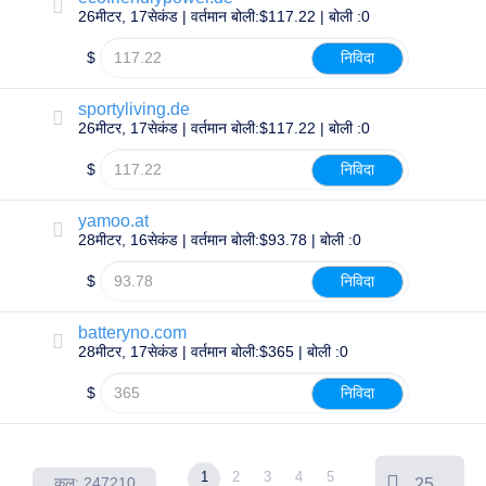
रीसेलर
26मीटर, 17सेकंड | वर्तमान बोली:$117.22 | बोली :0
रेसेलर
प्रोग्राम
$
निविदा
समर्थन
सहायता
sportyliving.de
केंद्र
26मीटर, 17सेकंड | वर्तमान बोली:$117.22 | बोली :0
हेल्प
फ़ाइलें
$
निविदा
फ़ोरम
खाता
प्रबंधक
yamoo.at
अनुरोध
28मीटर, 16सेकंड | वर्तमान बोली:$93.78 | बोली :0
सहायता
उपकरण
$
निविदा
संपर्क
करें
सहायता
batteryno.com
टिकट
दुरुपयोग
28मीटर, 17सेकंड | वर्तमान बोली:$365 | बोली :0
रिपोर्ट
करें
$
निविदा
संकेत
दोष
रिपोर्ट
करें
विशेषता
1
2
3
4
5
अनुरोध
कुल: 247210
25