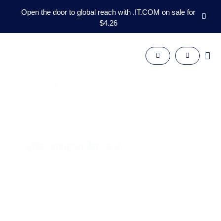
Open the door to global reach with .IT.COM on sale for
$4.26
डोमेन्स
आफ़्टरमार्केट
उपकरण
संसाधन
तत्काल लिंक:
आफ्टरमार्केट न्यूजलेटर साइनअप
समर्थन
HI
English
आफ़्टरमार्केट
Español
डोमेन आफ्टरमार्केट सर्च
中
文
العربية
हमारी विभिन्न डोमेन अफ्टरमार्केट सूचियों में खोदाई करें और सोने को
Deutsch
खोजें! अपने डोमेन और पोर्टफोलियो की जरूरतों के साथ मेल खाने
Português
वाले डोमेन प्राप्त करने के लिए हमारे खोज और फ़िल्टर विकल्पों का
उपयोग करें। हमारे सभी लिस्टिंग प्रकार उपलब्ध हैं, इसलिए आप हमारे
Français