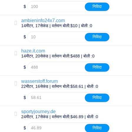
सूची
$
निविदा
उपयोगकर्ता
नीलामी
प्रीमियम
उपयोगकर्ता
ambieninfo24x7.com
नीलामी
14मीटर, 17सेकंड | वर्तमान बोली:$10 | बोली :0
बैकऑर्डर
$
निविदा
टूल्स
इलाहाबाद
उपनगर
haze.it.com
बाकऑर्डर
नीलामी
14मीटर, 20सेकंड | वर्तमान बोली:$488 | बोली :0
संसाधन
$
निविदा
डोमेन
खरीद
डोमेन
wasserstoff.forum
विक्रय
22मीटर, 16सेकंड | वर्तमान बोली:$58.61 | बोली :0
उपकरण
वेबसाइट
$
निविदा
निर्माता
ईमेल
लोगो
मेकर
sportyjourney.de
एसएसएल
24मीटर, 17सेकंड | वर्तमान बोली:$46.89 | बोली :0
सुरक्षा
रेसेलर
$
निविदा
प्रोग्राम