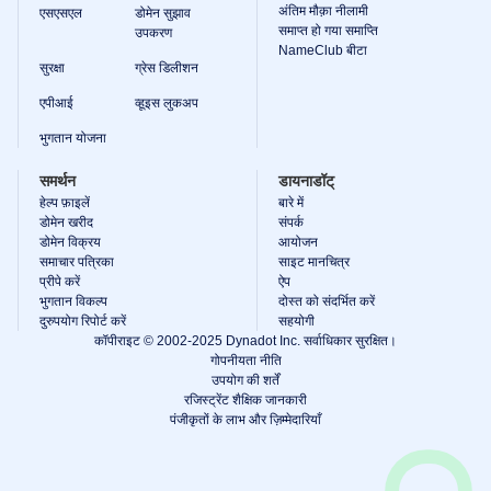
अंतिम मौक़ा नीलामी
एसएसएल
डोमेन सुझाव
समाप्त हो गया समाप्ति
उपकरण
NameClub बीटा
सुरक्षा
ग्रेस डिलीशन
एपीआई
व्हूइस लुकअप
भुगतान योजना
समर्थन
डायनाडॉट्
हेल्प फ़ाइलें
बारे में
डोमेन खरीद
संपर्क
डोमेन विक्रय
आयोजन
समाचार पत्रिका
साइट मानचित्र
प्रीपे करें
ऐप
भुगतान विकल्प
दोस्त को संदर्भित करें
दुरुपयोग रिपोर्ट करें
सहयोगी
कॉपीराइट © 2002-2025 Dynadot Inc. सर्वाधिकार सुरक्षित।
गोपनीयता नीति
उपयोग की शर्तें
रजिस्ट्रेंट शैक्षिक जानकारी
पंजीकृतों के लाभ और ज़िम्मेदारियाँ