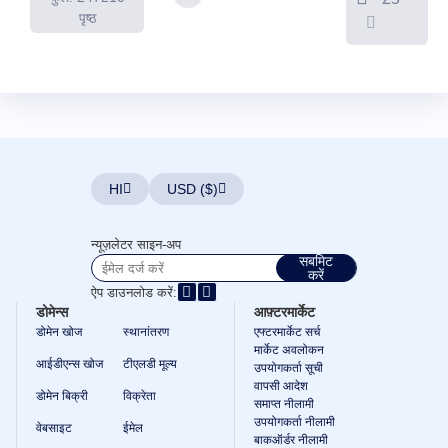
पृष्ठ
HI
USD ($)
न्यूज़लेटर साइन-अप
सबमिट
करें
ऐप डाउनलोड करें:
डोमेन्स
आफ़्टरमार्केट
डोमेन खोज
स्थानांतरण
एफ्टरमार्केट सर्च
मार्केट अवलोकन
आईडीएन्स खोज
टीएलडी मूल्य
उपयोगकर्ता सूची
वापसी आदेश
डोमेन बिक्री
विक्रेता
समाप्त नीलामी
उपयोगकर्ता नीलामी
वेबसाइट
ईमेल
बाकऑर्डर नीलामी