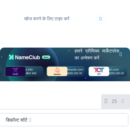
अफ्टरमार्केट के हर कोने में खोज कर सकते हैं।
Русский
Italiano
日
USD
本
($)
語
US Dollar USD ($)
한
Euro EUR (€)
국
人民币 CNY (¥)
어
Canadian Dollar CAD
हमारे प्रीमियम मार्केटप्लेस
(C$)
Indonesia
Pesos Mexicanos MXN
का अन्वेषण करें
(MX$)
Српски
British Pound GBP (£)
x.info
beanie.com
tct.com
Real Brasileiro BRL
ऑफर बनाएं
$260,000.00
$250,000.00
(R$)
Indian Rupee INR (Rs.)
Indonesian Rupiah
IDR (Rp)
Australian Dollar AUD
(AU$)
25
Copyright
©
2002-
2025
डिफ़ॉल्ट सॉर्ट
Dynadot
LLC.