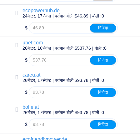
संसाधन
ecopowerhub.de
संसाधन
24मीटर, 17सेकंड | वर्तमान बोली:$46.89 | बोली :0
डायनाडॉट
ब्लॉग
न्यूज़लेटर्स
$
निविदा
भुगतान
विधियाँ
ubef.com
भुगतान
26मीटर, 16सेकंड | वर्तमान बोली:$537.76 | बोली :0
विकल्प
प्रीपे
$
निविदा
करें
शिक्षा
डोमेन
careu.at
नाम
26मीटर, 17सेकंड | वर्तमान बोली:$93.78 | बोली :0
की
मूल
$
निविदा
बातें
गाइड
डोमेन
bolie.at
निवेश
गाइड
26मीटर, 17सेकंड | वर्तमान बोली:$93.78 | बोली :0
सहयोगी
$
निविदा
सामान्य
सहयोगी
कार्यक्रम
ecofriendlypower.de