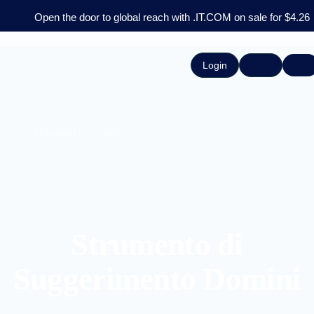
Open the door to global reach with .IT.COM on sale for $4.26
Login
Ricerca dominio
Ricerca AI
Trasferimenti 
Strumenti per domini:
Domini
Strumento di
Suggerimento Domini