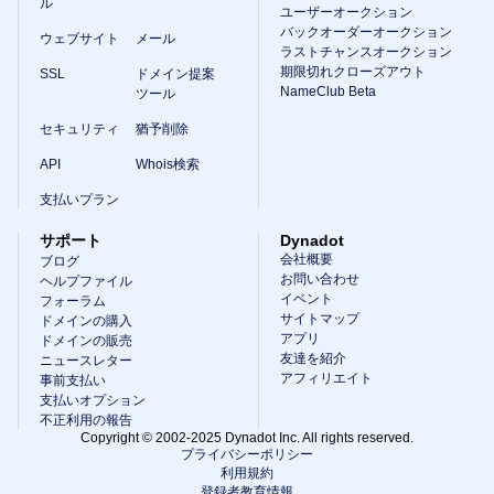
ル
ユーザーオークション
バックオーダーオークション
ウェブサイト
メール
ラストチャンスオークション
期限切れクローズアウト
SSL
ドメイン提案
NameClub Beta
ツール
セキュリティ
猶予削除
API
Whois検索
支払いプラン
サポート
Dynadot
会社概要
ブログ
お問い合わせ
ヘルプファイル
イベント
フォーラム
サイトマップ
ドメインの購入
アプリ
ドメインの販売
友達を紹介
ニュースレター
アフィリエイト
事前支払い
支払いオプション
不正利用の報告
Copyright © 2002-2025 Dynadot Inc. All rights reserved.
プライバシーポリシー
利用規約
登録者教育情報