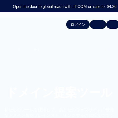
Open the door to global reach with .IT.COM on sale for $4.26
ログイン
ドメイン検索
AI検索
ドメイン転送
高度
ドメインツール:
ドメイン
ドメイン提案ツール
私たちのツールを使用して、あなたのウェブサイトに最適
なドメイン名をブレインストーミングするのに役立ててく