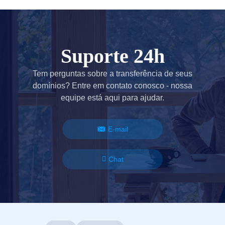
Nomes
de
Domínio
Guia
de
Investimento
em
Suporte 24h
Domínios
Afiliado
Tem perguntas sobre a transferência de seus
Programa
Geral
domínios? Entre em contato conosco - nossa
de
equipe está aqui para ajudar.
Afiliados
Revendedor
Programa
de
E-mail
Revenda
Suporte
Chat
Centro
de
Ajuda
Arquivos
de
Ajuda
Fóruns
Solicitação
de