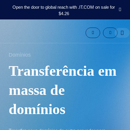
Open the door to global reach with .IT.COM on sale for
$4.26
Domínios
Pós-
mercado
Ferramentas
Recursos
Domínios
Suporte
PT
Transferência em
English
Español
massa de
中
文
domínios
العربية
Deutsch
Français