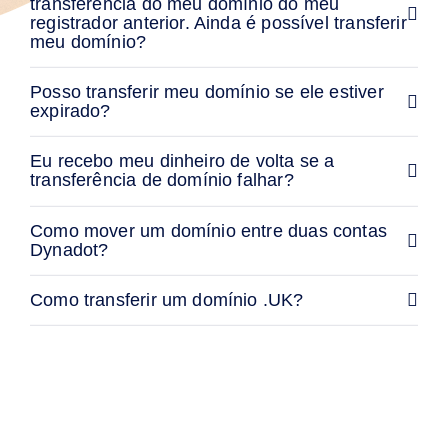
transferência do meu domínio do meu
de
registrador anterior. Ainda é possível transferir
Logotipos
SSL
meu domínio?
Segurança
Programa
de
Posso transferir meu domínio se ele estiver
Revenda
expirado?
Recursos
Recursos
Eu recebo meu dinheiro de volta se a
Blog
transferência de domínio falhar?
da
Dynadot
Boletins
Informativos
Como mover um domínio entre duas contas
Dynadot?
Métodos
de
Pagamento
Como transferir um domínio .UK?
Opções
de
Pagamento
Pré-
pagamento
Aprendizado
Guia
Básico
sobre