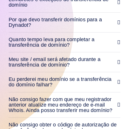
para
domínio
Usuários
Premium
Por que devo transferir domínios para a
Ferramentas
Dynadot?
de
Pré-
encomenda
Pedido
Quanto tempo leva para completar a
em
transferência de domínio?
espera
Leilões
de
Meu site / email será afetado durante a
Domínios
Pendentes
transferência de domínio?
Recursos
Comprar
Eu perderei meu domínio se a transferência
Domínios
do domínio falhar?
Venda
de
Domínios
Ferramentas
Não consigo fazer com que meu registrador
anterior atualize meu endereço de e-mail
Criador
de
Whois. Ainda posso transferir meu domínio?
Sites
E-
mail
Não consigo obter o código de autorização de
Criador