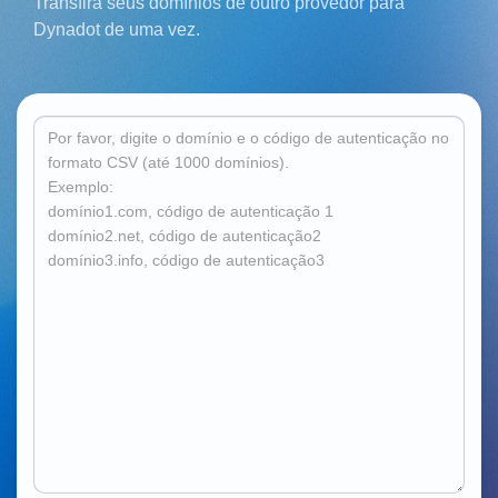
Transfira seus domínios de outro provedor para
Русский
Dynadot de uma vez.
हिन्दी
Italiano
日
USD
本
($)
語
US Dollar USD ($)
한
Euro EUR (€)
국
人民币 CNY (¥)
어
Canadian Dollar CAD
(C$)
Indonesia
Pesos Mexicanos MXN
(MX$)
Српски
British Pound GBP (£)
Real Brasileiro BRL
(R$)
Indian Rupee INR (Rs.)
Indonesian Rupiah
IDR (Rp)
Australian Dollar AUD
(AU$)
Copyright
©
2002-
2025
Dynadot