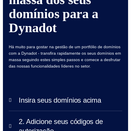
Avançada
domínios para a
Transferência
Transferência
de
Dynadot
Domínio
Transferência
em
massa
de
domínios
Há muito para gostar na gestão de um portfólio de domínios
com a Dynadot - transfira rapidamente os seus domínios em
TLD
Preços
massa seguindo estes simples passos e comece a desfrutar
dos
das nossas funcionalidades líderes no setor.
Domínios
Vendas
de
Domínios
Ferramentas
Consulta
ao
Insira seus domínios acima
Whois
Avaliação
de
Domínio
Ferramenta
2. Adicione seus códigos de
de
sugestões
autorização