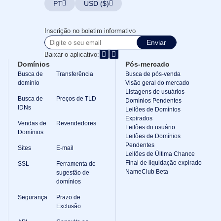
PT
USD ($)
Gerente
de
Conta
Inscrição no boletim informativo
Ferramentas
Enviar
de
Suporte
Baixar o aplicativo:
Entre
Domínios
Pós-mercado
em
contato
Busca de
Transferência
Busca de pós-venda
Chamados
domínio
Visão geral do mercado
de
Listagens de usuários
Suporte
Busca de
Preços de TLD
Domínios Pendentes
Denunciar
IDNs
abuso
Leilões de Domínios
Relatar
Expirados
Vendas de
Revendedores
bugs
Leilões do usuário
Solicitações
Domínios
Leilões de Domínios
de
Pendentes
recursos
Sites
E-mail
Leilões de Última Chance
Final de liquidação expirado
SSL
Ferramenta de
NameClub Beta
sugestão de
domínios
Segurança
Prazo de
Exclusão