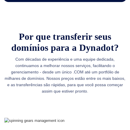
para
Usuários
Premium
Ferramentas
de
Pré-
encomenda
Por que transferir seus
Pedido
em
domínios para a Dynadot?
espera
Leilões
de
Com décadas de experiência e uma equipe dedicada,
Domínios
Pendentes
continuamos a melhorar nossos serviços, facilitando o
gerenciamento - desde um único .COM até um portfólio de
Recursos
Comprar
milhares de domínios. Nossos preços estão entre os mais baixos,
Domínios
e as transferências são rápidas, para que você possa começar
Venda
de
assim que estiver pronto.
Domínios
Ferramentas
Criador
de
Sites
E-
mail
Criador