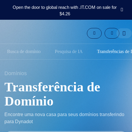
Open the door to global reach with .IT.COM on sale for
$4.26
Domínios
Pós-
mercado
Ferramentas
Busca de domínio
Pesquisa de IA
Transferências de
Recursos
Suporte
PT
Domínios
English
Transferência de
Español
中
Domínio
文
العربية
Encontre uma nova casa para seus domínios transferindo
Deutsch
para Dynadot
Français