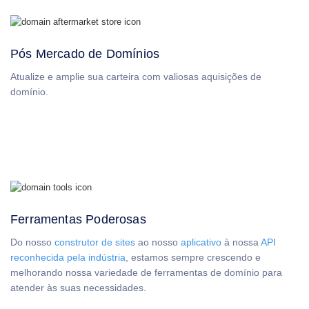
Gerente
de
Conta
Ferramentas
Pós Mercado de Domínios
de
Suporte
Atualize e amplie sua carteira com valiosas aquisições de
Entre
domínio.
em
contato
Chamados
de
Suporte
Denunciar
abuso
Relatar
bugs
Solicitações
de
recursos
Ferramentas Poderosas
Do nosso
construtor de sites
ao nosso
aplicativo
à nossa
API
reconhecida pela indústria
, estamos sempre crescendo e
melhorando nossa variedade de ferramentas de domínio para
atender às suas necessidades.