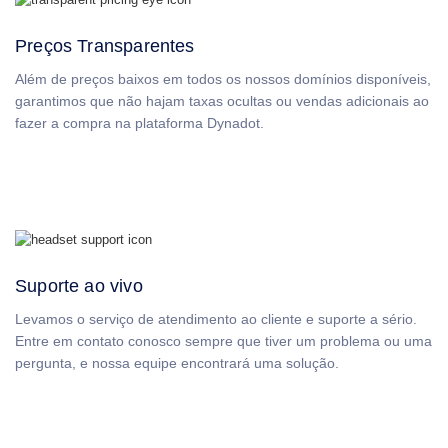
Nomes
de
Domínio
Preços Transparentes
Guia
de
Investimento
Além de preços baixos em todos os nossos domínios disponíveis,
em
garantimos que não hajam taxas ocultas ou vendas adicionais ao
Domínios
fazer a compra na plataforma Dynadot.
Afiliado
Programa
Geral
de
Afiliados
Revendedor
Programa
de
Revenda
Suporte ao vivo
Suporte
Levamos o serviço de atendimento ao cliente e suporte a sério.
Centro
Entre em contato conosco sempre que tiver um problema ou uma
de
Ajuda
pergunta, e nossa equipe encontrará uma solução.
Arquivos
de
Ajuda
Fóruns
Solicitação
de