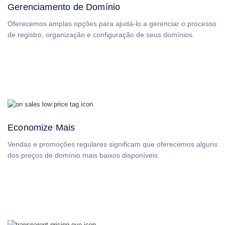
de
Gerenciamento de Domínio
Logotipos
SSL
Oferecemos amplas opções para ajudá-lo a gerenciar o processo
Segurança
Programa
de registro, organização e configuração de seus domínios.
de
Revenda
Recursos
Recursos
Blog
da
Dynadot
Boletins
Informativos
Economize Mais
Métodos
de
Pagamento
Vendas e promoções regulares significam que oferecemos alguns
Opções
dos preços de domínio mais baixos disponíveis.
de
Pagamento
Pré-
pagamento
Aprendizado
Guia
Básico
sobre