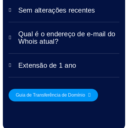
Domínio
Sem alterações recentes
Domínios
expirados
Leilões
de
Domínios
Expirados
Qual é o endereço de e-mail do
Leilões
Whois atual?
de
Registro
Leilões
de
Última
Chance
Extensão de 1 ano
Final
de
liquidação
expirado
Listagens
de
Guia de Transferência de Domínio
usuários
Listagens
de
usuários
Leilões
do
usuário
Leilões