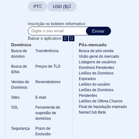
PT
USD ($)
Inscrição no boletim informativo
Enviar
Baixar o aplicativo:
Domínios
Pós-mercado
Busca de
Transferência
Busca de pós-venda
domínio
Visão geral do mercado
Listagens de usuários
Busca de
Preços de TLD
Domínios Pendentes
IDNs
Leilões de Domínios
Expirados
Vendas de
Revendedores
Leilões do usuário
Domínios
Leilões de Domínios
Pendentes
Sites
E-mail
Leilões de Última Chance
Final de liquidação expirado
SSL
Ferramenta de
NameClub Beta
sugestão de
domínios
Segurança
Prazo de
Exclusão