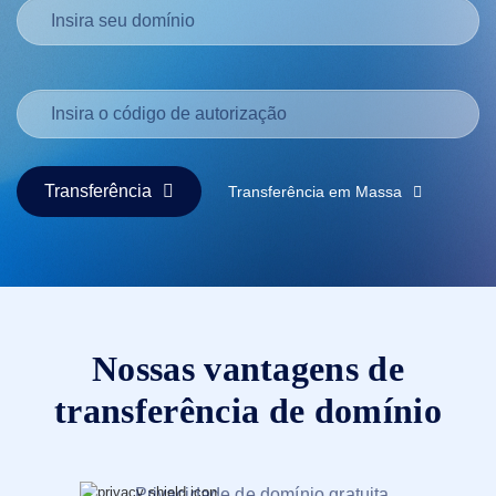
Русский
हिन्दी
Italiano
日
USD
本
($)
語
US Dollar USD ($)
한
Euro EUR (€)
국
人民币 CNY (¥)
Transferência
Transferência em Massa
어
Canadian Dollar CAD
(C$)
Indonesia
Pesos Mexicanos MXN
(MX$)
Српски
British Pound GBP (£)
Real Brasileiro BRL
(R$)
Indian Rupee INR (Rs.)
Indonesian Rupiah
IDR (Rp)
Nossas vantagens de
Australian Dollar AUD
(AU$)
transferência de domínio
Copyright
©
2002-
2025
Dynadot
Privacidade de domínio gratuita