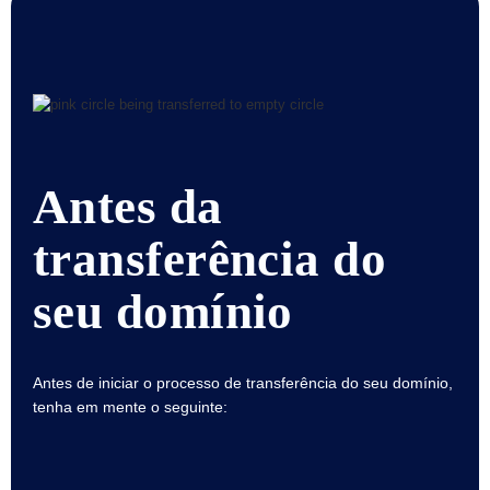
Prazo
de
Exclusão
Segurança
do
Domínio
Gerenciamento
de
Domínio
API
Pós-
Antes da
mercado
Gerencie
transferência do
sua
carteira
seu domínio
Explorar
Busca
Antes de iniciar o processo de transferência do seu domínio,
de
pós-
tenha em mente o seguinte:
venda
Todos
os
Leilões
de