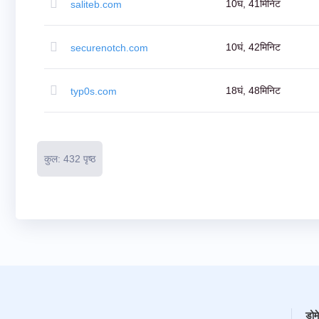
नीलामी
10घं, 41मिनिट
saliteb.com
बैकऑर्डर
टूल्स
इलाहाबाद
उपनगर
10घं, 42मिनिट
securenotch.com
बाकऑर्डर
नीलामी
संसाधन
डोमेन
18घं, 48मिनिट
typ0s.com
खरीद
डोमेन
विक्रय
उपकरण
वेबसाइट
निर्माता
कुल: 432 पृष्ठ
ईमेल
लोगो
मेकर
एसएसएल
सुरक्षा
रेसेलर
प्रोग्राम
संसाधन
संसाधन
डायनाडॉट
ब्लॉग
न्यूज़लेटर्स
भुगतान
विधियाँ
भुगतान
डोमे