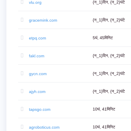
(AU$)
{न_1}दिन, {न_2}घंटे
vlu.org
Copyright
©
2002-
{न_1}दिन, {न_2}घंटे
gracemink.com
2025
Dynadot
LLC.
All
5घं, 45मिनिट
etpq.com
rights
reserved.
डोमेन्स
अपने
{न_1}दिन, {न_2}घंटे
fakl.com
डोमेन
को
खोजें
खोजें
{न_1}दिन, {न_2}घंटे
gycn.com
डोमेन
खोज
एआई
डोमेन
खोज
{न_1}दिन, {न_2}घंटे
ajyh.com
मोटी
डोमेन
खोज
आईडीएन्स
10घं, 41मिनिट
tapsgo.com
खोज
उन्नत
खोज
स्थानांतरण
10घं, 41मिनिट
agroboticus.com
डोमेन