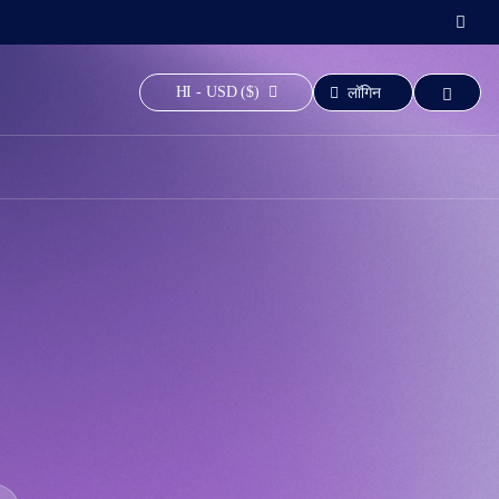
HI - USD ($)
लॉगिन