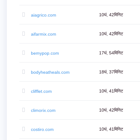
स्थानांतरण
थोक
डोमेन
10घं, 42मिनिट
aiagrico.com
स्थानांतरण
टीएलडी
डोमेन
मूल्यों
10घं, 42मिनिट
aifarmix.com
डोमेन
बिक्री
उपकरण
व्हूइस
17घं, 54मिनिट
bemypop.com
लुकअप
डोमेन
मूल्यांकन
सुझाव
18घं, 37मिनिट
bodyheatheals.com
टूल
ग्रेस
डिलीशन
डोमेन
10घं, 41मिनिट
clifflet.com
सुरक्षा
डोमेन
प्रबंधन
एपीआई
10घं, 42मिनिट
climorix.com
आफ़्टरमार्केट
पोर्टफोलियो
का
प्रबंधन
10घं, 41मिनिट
costiro.com
करें