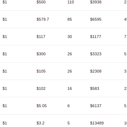
$1
$500
110
$3938
2
$1
$579.7
85
$6595
4
$1
$117
30
$1177
7
$1
$300
26
$3323
5
$1
$105
26
$2308
3
$1
$102
16
$583
2
$1
$5.05
6
$6137
5
$1
$3.2
5
$13489
1