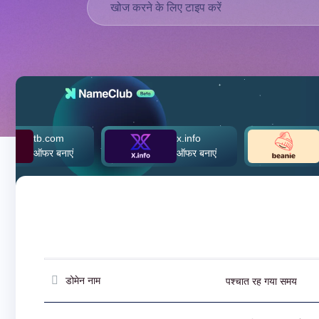
العربية
Deutsch
Português
Français
Русский
Italiano
日
tb.com
x.info
beanie.
USD
本
ऑफर बनाएं
ऑफर बनाएं
$260,00
($)
語
US Dollar USD ($)
한
Euro EUR (€)
국
人民币 CNY (¥)
어
Canadian Dollar CAD
(C$)
Indonesia
Pesos Mexicanos MXN
(MX$)
Српски
British Pound GBP (£)
Real Brasileiro BRL
(R$)
Indian Rupee INR (Rs.)
डोमेन नाम
पश्चात रह गया समय
Indonesian Rupiah
IDR (Rp)
Australian Dollar AUD