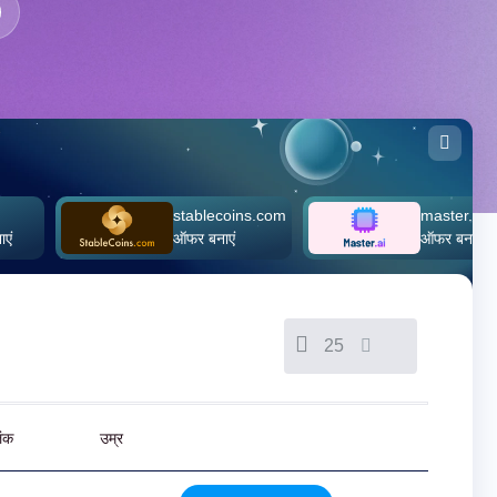
stablecoins.com
master.ai
ऑफर बनाएं
ऑफर बनाएं
25
िंक
उम्र