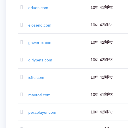
अन्वेषण
10घं, 41मिनिट
drluos.com
करें
एफ्टरमार्केट
सर्च
सभी
10घं, 42मिनिट
elosend.com
डोमेन
नीलामी
समाप्त
हुए
10घं, 42मिनिट
gawerex.com
डोमेन
समाप्त
नीलामी
रजिस्ट्री
10घं, 42मिनिट
girlypets.com
नीलामी
अंतिम
मौक़ा
नीलामी
10घं, 42मिनिट
ic8c.com
समाप्त
हो
गया
समाप्ति
10घं, 41मिनिट
mavroti.com
उपयोगकर्ता
सूची
उपयोगकर्ता
सूची
उपयोगकर्ता
10घं, 42मिनिट
peraplayer.com
नीलामी
प्रीमियम
उपयोगकर्ता