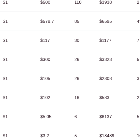
partenza
corrente
$1
$500
110
$3938
2
$1
$579.7
85
$6595
4
$1
$117
30
$1177
7
$1
$300
26
$3323
5
$1
$105
26
$2308
3
$1
$102
16
$583
2
$1
$5.05
6
$6137
5
$1
$3.2
5
$13489
1