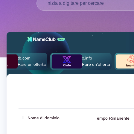
العربية
Deutsch
Português
Français
Русский
हिन्दी
日
tb.com
x.info
b
USD
本
Fare un'offerta
Fare un'offerta
$
($)
語
US Dollar USD ($)
한
Euro EUR (€)
국
人民币 CNY (¥)
어
Canadian Dollar CAD
(C$)
Indonesia
Pesos Mexicanos MXN
(MX$)
Српски
British Pound GBP (£)
Real Brasileiro BRL
(R$)
Indian Rupee INR (Rs.)
Nome di dominio
Tempo Rimanente
Indonesian Rupiah
IDR (Rp)
Australian Dollar AUD