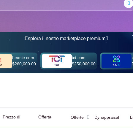
Esplora il nostro marketplace premium
eanie.com
tct.com
xa.ai
260,000.00
$250,000.00
Fare un'o
Prezzo di
Offerta
Offerte
Dynappraisal
L