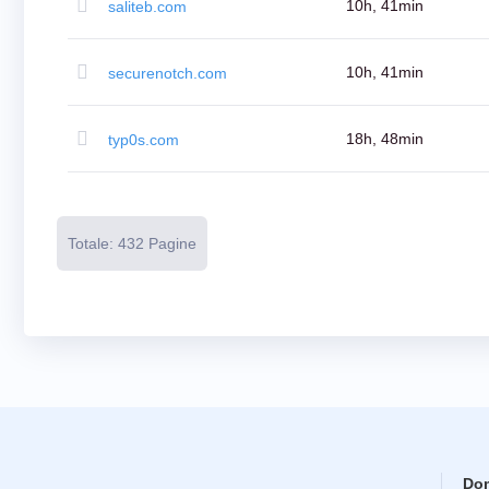
Aste
10h, 41min
saliteb.com
Ultima
Opportunità
Scadenza
chiusura
10h, 41min
securenotch.com
Elenco
utenti
Elenco
utenti
18h, 48min
typ0s.com
Aste
Utente
Aste
per
Utenti
Premium
Totale: 432 Pagine
Strumenti
di
Backorder
Ordine
in
attesa
Aste
indietro
Risorse
Acquisto
di
domini
Vendita
di
Domini
Do