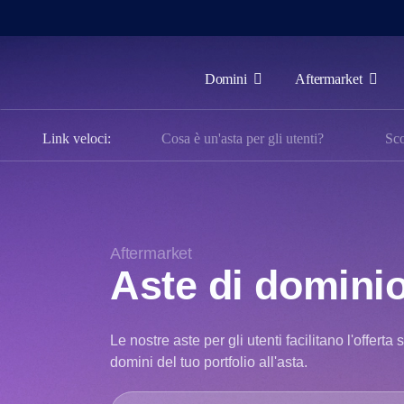
Domini
Aftermarket
Domini
Link veloci:
Cosa è un'asta per gli utenti?
Sco
Aftermarket
Strumenti
Risorse
Supporto
Aftermarket
Aste di dominio
IT
English
Le nostre aste per gli utenti facilitano l'offerta 
Español
domini del tuo portfolio all'asta.
中
文