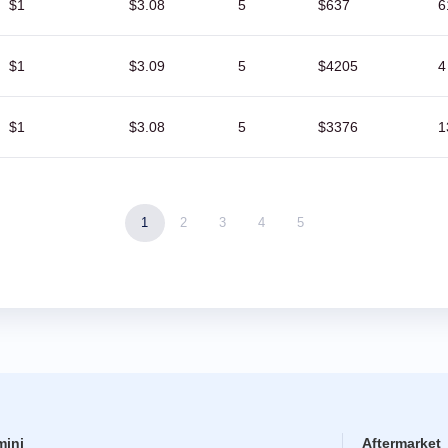
$1
$3.08
5
$637
6
$1
$3.09
5
$4205
4
$1
$3.08
5
$3376
1
1
2
3
4
5
mini
Aftermarket