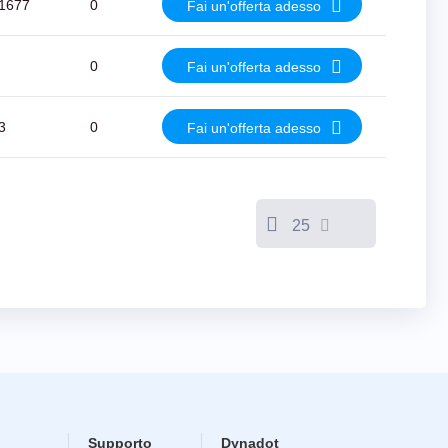
1677
0
Fai un'offerta adesso
0
Fai un'offerta adesso
3
0
Fai un'offerta adesso
25
Supporto
Dynadot