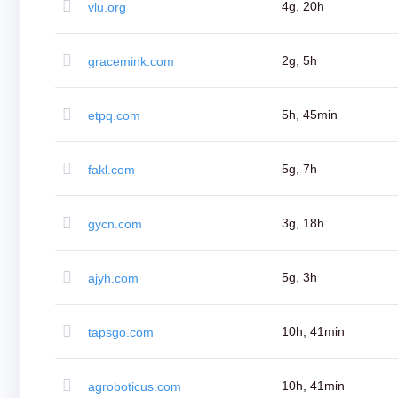
(AU$)
4g, 20h
vlu.org
Copyright
©
2002-
2g, 5h
gracemink.com
2025
Dynadot
LLC.
All
5h, 45min
etpq.com
rights
reserved.
Domini
Trova
5g, 7h
fakl.com
il
tuo
dominio
Ricerca
3g, 18h
gycn.com
Ricerca
Dominio
Ricerca
Domini
AI
5g, 3h
ajyh.com
Ricerca
di
dominio
in
10h, 41min
tapsgo.com
blocco
Ricerca
IDN
Ricerca
10h, 41min
agroboticus.com
avanzata