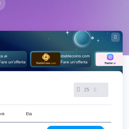
stablecoins.com
master.ai
fferta
Fare un'offerta
Fare un'off
25
ink
Età