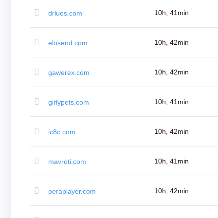
di
dominio
10h, 41min
drluos.com
Gestione
del
Dominio
API
10h, 42min
elosend.com
Aftermarket
Gestisci
il
tuo
10h, 42min
gawerex.com
portfolio
Esplorare
10h, 41min
girlypets.com
Ricerca
del
mercato
secondario
10h, 42min
ic8c.com
Tutte
le
aste
di
10h, 41min
mavroti.com
domini
Domeni
scaduti
Aste
scadute
10h, 42min
peraplayer.com
Aste
del
registro