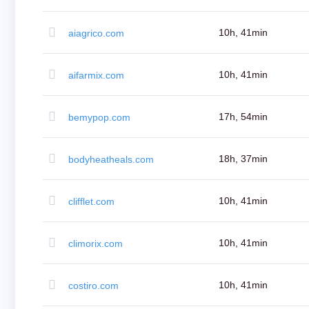
Trasferimento
Trasferimento
di
10h, 41min
aiagrico.com
dominio
Trasferimento
di
domini
10h, 41min
aifarmix.com
in
blocco
TLD
Prezzi
17h, 54min
bemypop.com
del
dominio
Vendite
di
18h, 37min
bodyheatheals.com
dominio
Strumenti
Ricerca
Whois
10h, 41min
clifflet.com
Valutazione
di
Dominio
Strumento
10h, 41min
climorix.com
di
suggerimento
Cancellazione
della
10h, 41min
costiro.com
Grazia
Sicurezza