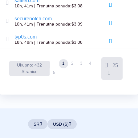
saliteb.com
Poslednja
10h, 41m | Trenutna ponuda:$3.08
šansa
za
aukcije
securenotch.com
Istekla
10h, 41m | Trenutna ponuda:$3.09
rasprodaja
Korisnički
typ0s.com
oglasi
18h, 48m | Trenutna ponuda:$3.08
Korisnički
oglasi
Korisničke
aukcije
Aukcije
1
2
3
4
Ukupno: 432
25
za
premium
Stranice
5
korisnike
Alati
za
Prednarudžbine
Povratni
nalog
Aukcije
za
unapredno
naručivanje
SR
USD ($)
Resursi
Kupovina