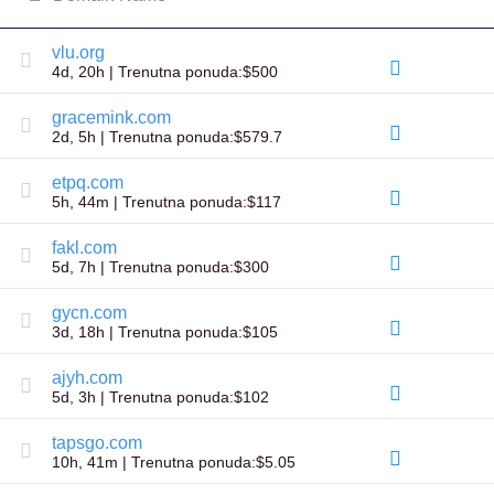
All
rights
reserved.
vlu.org
Domeni
4d, 20h | Trenutna ponuda:$500
Pronađite
svoj
gracemink.com
domen
2d, 5h | Trenutna ponuda:$579.7
Pretraga
etpq.com
Pretraga
5h, 44m | Trenutna ponuda:$117
domena
Pretraga
AI
fakl.com
domena
5d, 7h | Trenutna ponuda:$300
Pretraga
domena
u
gycn.com
velikom
3d, 18h | Trenutna ponuda:$105
obimu
Pretraga
IDN-
ajyh.com
ova
5d, 3h | Trenutna ponuda:$102
Napredna
pretraga
tapsgo.com
Prenos
10h, 41m | Trenutna ponuda:$5.05
Transfer
domena