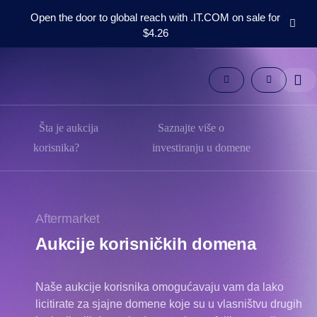
Open the door to global reach with .IT.COM on sale for
$4.26
Domeni
Aftermarket
Alati
Resursi
Podrška
Šta je aukcija
Saznajte više o
SR
korisnika?
investiranju u domene
English
Español
中
Aftermarket
文
Aukcije korisničkih domena
العربية
Deutsch
Naše aukcije korisnika omogućavaju vam da lako
Português
licitirate za sjajne domene koje su u vlasništvu drugih
Français