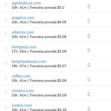
Prenos
agroboticus.com
domena
10h, 41m | Trenutna ponuda:$3.2
u
masi
aiagrico.com
TLD
10h, 41m | Trenutna ponuda:$4.05
(Top-
Level
Domain)
aifarmix.com
-
10h, 41m | Trenutna ponuda:$3.08
домен
највишег
bemypop.com
нивоа
Cene
17h, 54m | Trenutna ponuda:$3.09
domena
Prodaja
bodyheatheals.com
domena
18h, 37m | Trenutna ponuda:$3.07
Alati
Pretraga
clifflet.com
vlasnika
domena
10h, 41m | Trenutna ponuda:$3.09
Procena
domena
climorix.com
Predlog
10h, 41m | Trenutna ponuda:$3.09
alat
za
predloge
costiro.com
Brisanje
10h, 41m | Trenutna ponuda:$3.18
milosti