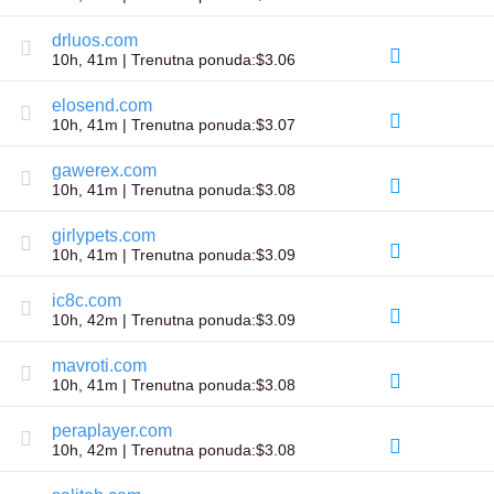
Bezbednost
domena
drluos.com
Upravljanje
10h, 41m | Trenutna ponuda:$3.06
domenima
API
Aftermarket
elosend.com
10h, 41m | Trenutna ponuda:$3.07
Upravljajte
svojim
gawerex.com
portfoliom
10h, 41m | Trenutna ponuda:$3.08
girlypets.com
Istražiti
10h, 41m | Trenutna ponuda:$3.09
Pretraga
na
ic8c.com
sekundarnom
tržištu
10h, 42m | Trenutna ponuda:$3.09
Sve
aukcije
mavroti.com
domena
10h, 41m | Trenutna ponuda:$3.08
Istekli
Domeni
peraplayer.com
Istekle
10h, 42m | Trenutna ponuda:$3.08
aukcije
Aukcije
registra