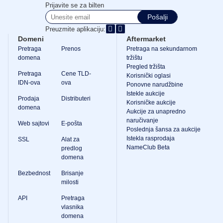
domena
Prijavite se za bilten
Prodaja
Pošalji
domena
Alati
Preuzmite aplikaciju:
Kreator
Domeni
Aftermarket
veb
Pretraga
Prenos
Pretraga na sekundarnom
sajtova
domena
tržištu
E-
Pregled tržišta
pošta
Pretraga
Cene TLD-
Kreator
Korisnički oglasi
logotipa
IDN-ova
ova
Ponovne narudžbine
SSL
Istekle aukcije
Bezbednost
Prodaja
Distributeri
Korisničke aukcije
Program
domena
Aukcije za unapredno
za
distributere
naručivanje
Web sajtovi
E-pošta
Resursi
Poslednja šansa za aukcije
Istekla rasprodaja
SSL
Alat za
Resursi
NameClub Beta
predlog
Dinadot
domena
blog
Bilteni
Bezbednost
Brisanje
milosti
Metode
plaćanja
API
Pretraga
Opcije
plaćanja
vlasnika
Platiti
domena
unapred