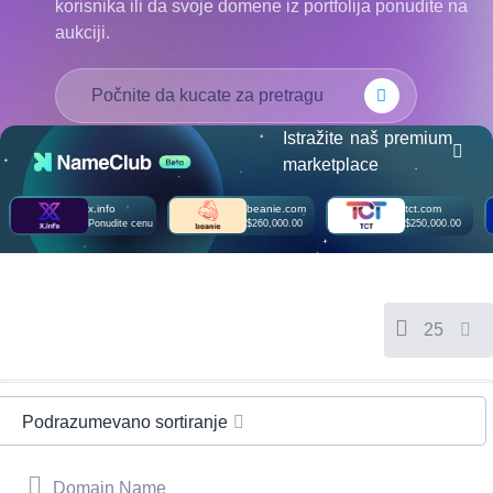
korisnika ili da svoje domene iz portfolija ponudite na
Русский
aukciji.
हिन्दी
Italiano
USD
($)
日
本
US Dollar USD ($)
Istražite naš premium
語
Euro EUR (€)
marketplace
人民币 CNY (¥)
한
Canadian Dollar CAD
국
(C$)
x.info
beanie.com
tct.com
어
Pesos Mexicanos MXN
Ponudite cenu
$260,000.00
$250,000.00
(MX$)
Indonesia
British Pound GBP (£)
Real Brasileiro BRL
(R$)
Indian Rupee INR (Rs.)
Indonesian Rupiah
25
IDR (Rp)
Australian Dollar AUD
(AU$)
Copyright
©
Podrazumevano sortiranje
2002-
2025
Dynadot
LLC.
Domain Name