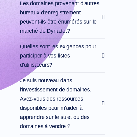
Les domaines provenant d'autres
SSL
Sécurité
bureaux d'enregistrement
Programme
de
peuvent-ils être énumérés sur le
Revendeur
Ressources
marché de Dynadot?
Ressources
Blog
Quelles sont les exigences pour
de
Dynadot
participer à vos listes
Bulletins
d'information
d'utilisateurs?
Méthodes
de
paiement
Je suis nouveau dans
Options
de
l'investissement de domaines.
Paiement
Prépayer
Avez-vous des ressources
Apprentissage
disponibles pour m'aider à
Guide
des
apprendre sur le sujet ou des
bases
des
domaines à vendre ?
noms
de