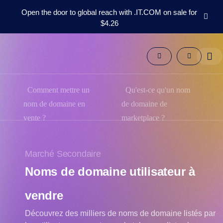
Open the door to global reach with .IT.COM on sale for
$4.26
Domaines
Marché
Secondaire
Outils
Ressources
Comment mettre un
Qu'est-ce qu'un nom
Support
nom de domaine en
de domaine de
FR
vente ?
marketplace ?
English
Español
Marché Secondaire
中
文
Noms de domaine utilisateur à
العربية
vendre
Deutsch
Português
Découvrez des milliers de noms de domaine listés par