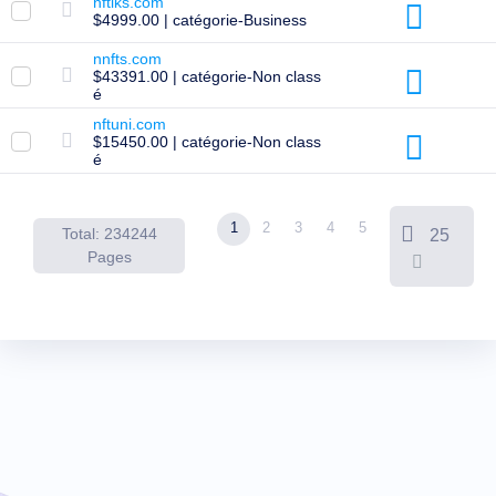
nftiks.com
Expirés
$4999.00 | catégorie-Business
Enchères
sur
nnfts.com
Expirés
$43391.00 | catégorie-Non class
Ventes
é
aux
enchères
nftuni.com
de
$15450.00 | catégorie-Non class
registre
é
Enchères
de
la
Dernière
1
2
3
4
5
Chance
Total: 234244
25
Liquidation
Pages
expirée
Listes
d'utilisateurs
Listes
d'utilisateurs
Enchères
Utilisateurs
Enchères
pour
utilisateurs
Premium
Outils