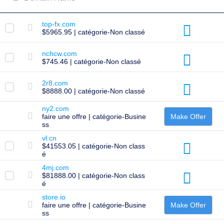
LLC.
All
rights
reserved.
top-fx.com
Domaines
$5965.95 | catégorie-Non classé
Trouvez
nchcw.com
Votre
$745.46 | catégorie-Non classé
Domaine
2r8.com
Rechercher
$8888.00 | catégorie-Non classé
Recherche
de
ny2.com
domaine
Recherche
faire une offre | catégorie-Busine
Make Offer
de
ss
Domaines
vl.cn
AI
$41553.05 | catégorie-Non class
Recherche
Groupée
é
de
4mj.com
Domaines
$81888.00 | catégorie-Non class
Recherche
é
IDN
Recherche
store.io
Anvancée
faire une offre | catégorie-Busine
Make Offer
ss
Transférer
Transfert