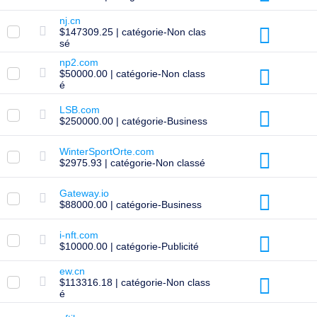
Sécurité
de
nj.cn
Domaine
$147309.25 | catégorie-Non clas
Gestion
sé
de
Domaines
np2.com
API
$50000.00 | catégorie-Non class
Marché
é
Secondaire
LSB.com
Gérez
$250000.00 | catégorie-Business
votre
WinterSportOrte.com
portefeuille
$2975.93 | catégorie-Non classé
Gateway.io
Explorer
$88000.00 | catégorie-Business
Recherche
de
marché
i-nft.com
secondaire
$10000.00 | catégorie-Publicité
Toutes
les
ew.cn
enchères
$113316.18 | catégorie-Non class
de
é
domaines
Domaines