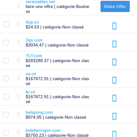
receivables.net
de
faire une offre | catégorie-Busine
Make Offer
Domaine
ss
Transfert
de
domaine
4op.cn
en
$24.53 | catégorie-Non classé
vrac
TLD
2qn.com
Prix
$3034.47 | catégorie-Non classé
des
Domaines
YLY.com
Ventes
$283288.37 | catégorie-Non clas
de
sé
Domaines
va.cn
Outils
$167872.91 | catégorie-Non clas
Recherche
sé
Whois
Évaluation
fp.cn
de
$167872.91 | catégorie-Non clas
domaine
sé
Outil
de
belspring.com
Suggestion
$974.05 | catégorie-Non classé
Délai
de
Grâce
beletteringen.com
de
$3750.23 | catégorie-Non classé
Suppression