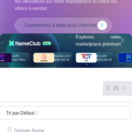
Русский
les utilisateurs sur notre marketplace ou listez les
vôtres à vendre.
हिन्दी
Italiano
日
USD
本
($)
語
Explorez notre
Recherche Groupée
Recherche AI
US Dollar USD ($)
marketplace premium
한
Euro EUR (€)
국
人民币 CNY (¥)
어
Canadian Dollar CAD
x.info
beanie.com
tct.com
(C$)
Faire Offre
$260,000.00
$250,000.00
Indonesia
Pesos Mexicanos MXN
(MX$)
Српски
British Pound GBP (£)
Real Brasileiro BRL
(R$)
Indian Rupee INR (Rs.)
25
Indonesian Rupiah
IDR (Rp)
Australian Dollar AUD
(AU$)
Copyright
Tri par Défaut
©
2002-
2025
Dynadot
Domain Name