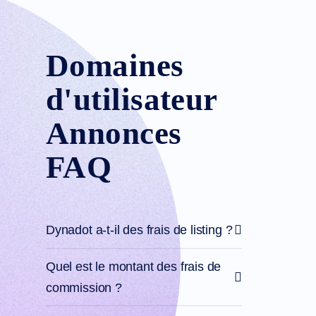
de
précommande
Domaines
en
Attente
Enchères
Domaines
sur
Domaines
en
d'utilisateur
Attente
Ressources
Annonces
Acheter
des
noms
FAQ
de
domaine
Vente
de
domaines
Outils
Dynadot a-t-il des frais de listing ?
Créateur
de
Site
Web
Quel est le montant des frais de
E-
mail
commission ?
Créateur
de
logo