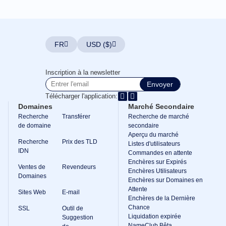
domaine
Guide
d'investissement
dans
les
domaines
FR
USD ($)
Affilié
Programme
d'affiliation
Inscription à la newsletter
général
Envoyer
Revendeur
Télécharger l'application:
Programme
Domaines
Marché Secondaire
de
Recherche
Transférer
Recherche de marché
Revendeur
de domaine
secondaire
Support
Aperçu du marché
Recherche
Prix des TLD
Listes d'utilisateurs
Centre
IDN
d'Aide
Commandes en attente
Fiches
Enchères sur Expirés
Ventes de
Revendeurs
d'Aide
Enchères Utilisateurs
Forums
Domaines
Enchères sur Domaines en
Demande
Attente
de
Sites Web
E-mail
Responsable
Enchères de la Dernière
de
Chance
SSL
Outil de
Compte
Liquidation expirée
Suggestion
NameClub Bêta