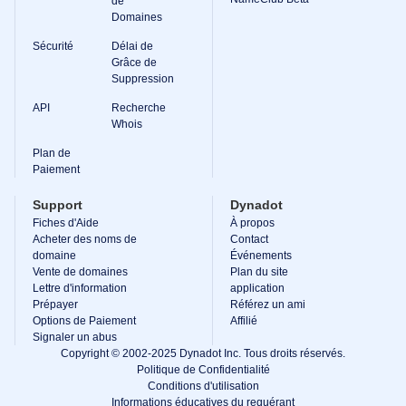
de
Outils
de
Domaines
support
Nous
Sécurité
Délai de
Contacter
Grâce de
Tickets
Suppression
de
support
API
Recherche
Signaler
Whois
un
abus
Signaler
Plan de
des
Paiement
bugs
Demandes
Support
Dynadot
de
fonctionnalités
Fiches d'Aide
À propos
Acheter des noms de
Contact
domaine
Événements
Vente de domaines
Plan du site
Lettre d'information
application
Prépayer
Référez un ami
Options de Paiement
Affilié
Signaler un abus
Copyright © 2002-2025 Dynadot Inc. Tous droits réservés.
Politique de Confidentialité
Conditions d'utilisation
Informations éducatives du requérant