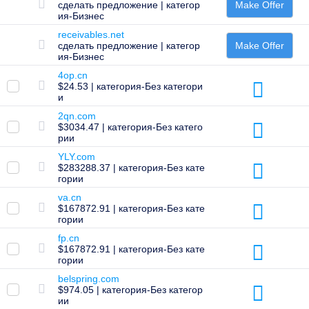
сделать предложение | категор
Make Offer
Массовый
ия-Бизнес
трансфер
доменов
receivables.net
сделать предложение | категор
Make Offer
TLD
ия-Бизнес
Цены
на
4op.cn
домены
$24.53 | категория-Без категори
Продажа
и
доменных
имен
2qn.com
$3034.47 | категория-Без катего
Инструменты
рии
Поиск
в
YLY.com
Whois
$283288.37 | категория-Без кате
Оценка
гории
домена
Инструмент
va.cn
рекомендаций
$167872.91 | категория-Без кате
Льготный
гории
период
возврата
fp.cn
Безопасность
$167872.91 | категория-Без кате
доменов
гории
Управление
доменами
belspring.com
API
$974.05 | категория-Без категор
Вторичный
ии