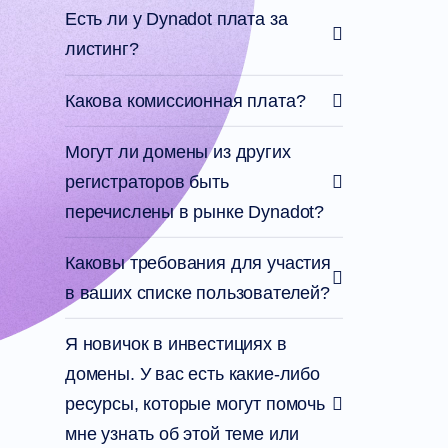
по
Есть ли у Dynadot плата за
инвестициям
в
листинг?
домены
Партнер
Общая
Какова комиссионная плата?
партнерская
программа
Могут ли домены из других
Посредник
Программа
регистраторов быть
реселлеров
Поддержка
перечислены в рынке Dynadot?
Центр
помощи
Каковы требования для участия
Справка
Форум
в ваших списке пользователей?
Запрос
менеджера
по
Я новичок в инвестициях в
работе
с
домены. У вас есть какие-либо
клиентами
ресурсы, которые могут помочь
Инструменты
поддержки
мне узнать об этой теме или
Свяжитесь