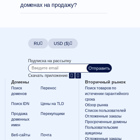
с
доменах на продажу?
нами
Тикеты
поддержки
Сообщить
о
нарушении
Сообщить
об
ошибках
RU
USD ($)
Запросы
функций
Подписка на рассылку
Отправить
Скачать приложение:
Домены
Вторичный рынок
Поиск
Перенос
Поиск товаров по
доменов
истечении гарантийного
срока
Поиск IDN
Цены на TLD
Обзор рынка
Список пользователей
Продажа
Перекупщики
Отложенные заказы
доменных
Просроченные домены
имен
Пользовательские
аукционы
Веб-сайты
Почта
Отложенные заказы