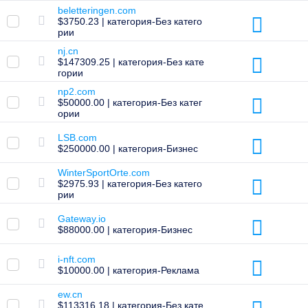
рынок
beletteringen.com
$3750.23 | категория-Без катего
Управляйте
рии
своим
nj.cn
портфелем
$147309.25 | категория-Без кате
гории
np2.com
Исследовать
$50000.00 | категория-Без катег
Поиск
ории
товаров
по
LSB.com
истечении
$250000.00 | категория-Бизнес
гарантийного
срока
WinterSportOrte.com
Все
$2975.93 | категория-Без катего
аукционы
доменов
рии
Просроченные
Gateway.io
домены
$88000.00 | категория-Бизнес
Просроченные
домены
Аукционы
i-nft.com
реестра
$10000.00 | категория-Реклама
Аукцион
последнего
ew.cn
шанса
$113316.18 | категория-Без кате
Истекший