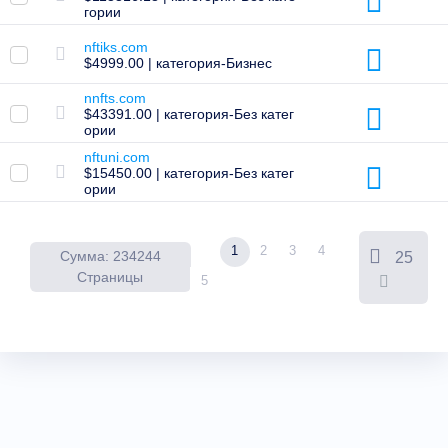
гории
разрешительный
документ
nftiks.com
Список
$4999.00 | категория-Бизнес
пользователей
Список
nnfts.com
пользователей
$43391.00 | категория-Без катег
Пользовательские
ории
аукционы
Аукционы
nftuni.com
для
$15450.00 | категория-Без катег
премиум-
ории
пользователей
Инструменты
для
1
2
3
4
предварительного
Сумма: 234244
25
заказа
Страницы
5
ожидание
товара
Отложенные
заказы
Ресурсы
Покупка
доменов
Продажа
доменов
Инструменты