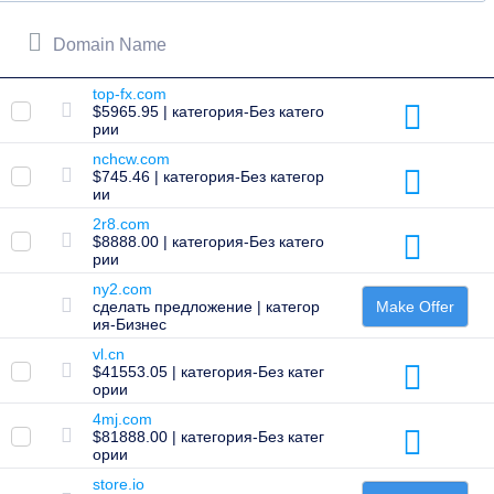
LLC.
All
rights
Domain Name
reserved.
Домены
top-fx.com
Найди
$5965.95 | категория-Без катего
свой
рии
домен
nchcw.com
$745.46 | категория-Без категор
Поиск
ии
Поиск
доменов
2r8.com
Поиск
$8888.00 | категория-Без катего
доменов
рии
с
ny2.com
помощью
ИИ
сделать предложение | категор
Make Offer
Массовый
ия-Бизнес
поиск
vl.cn
доменов
$41553.05 | категория-Без катег
Поиск
IDN
ории
Расширенный
4mj.com
поиск
$81888.00 | категория-Без катег
ории
Перенос
Перенос
store.io
доменов