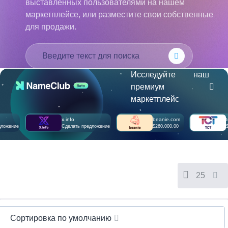
Français
выставленных пользователями на нашем
маркетплейсе, или разместите свои собственные
हिन्दी
для продажи.
Italiano
日
USD
本
($)
語
US Dollar USD ($)
Исследуйте наш
한
Euro EUR (€)
Массовый поиск
Поиск ИИ
국
人民币 CNY (¥)
премиум
어
Canadian Dollar CAD
маркетплейс
(C$)
Indonesia
Pesos Mexicanos MXN
(MX$)
x.info
beanie.com
tct.com
Српски
British Pound GBP (£)
ие
Сделать предложение
$260,000.00
$250,00
Real Brasileiro BRL
(R$)
Indian Rupee INR (Rs.)
Indonesian Rupiah
IDR (Rp)
Australian Dollar AUD
25
(AU$)
Copyright
©
2002-
2025
Сортировка по умолчанию
Dynadot