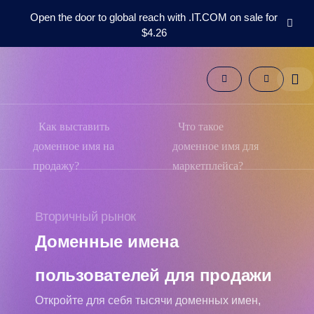
Open the door to global reach with .IT.COM on sale for
$4.26
Домены
Вторичный
рынок
Инструменты
Ресурсы
Как выставить
Что такое
Поддержка
доменное имя на
доменное имя для
RU
продажу?
маркетплейса?
English
Español
Вторичный рынок
中
文
Доменные имена
العربية
пользователей для продажи
Deutsch
Português
Откройте для себя тысячи доменных имен,