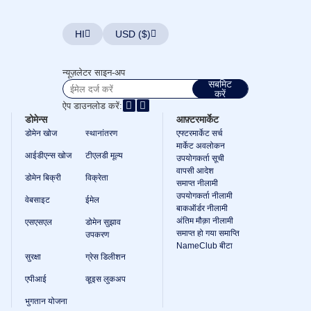
HI
USD ($)
न्यूज़लेटर साइन-अप
सबमिट
करें
ऐप डाउनलोड करें:
डोमेन्स
आफ़्टरमार्केट
डोमेन खोज
स्थानांतरण
एफ्टरमार्केट सर्च
मार्केट अवलोकन
आईडीएन्स खोज
टीएलडी मूल्य
उपयोगकर्ता सूची
वापसी आदेश
डोमेन बिक्री
विक्रेता
समाप्त नीलामी
उपयोगकर्ता नीलामी
वेबसाइट
ईमेल
बाकऑर्डर नीलामी
अंतिम मौक़ा नीलामी
एसएसएल
डोमेन सुझाव
समाप्त हो गया समाप्ति
उपकरण
NameClub बीटा
सुरक्षा
ग्रेस डिलीशन
एपीआई
व्हूइस लुकअप
भुगतान योजना