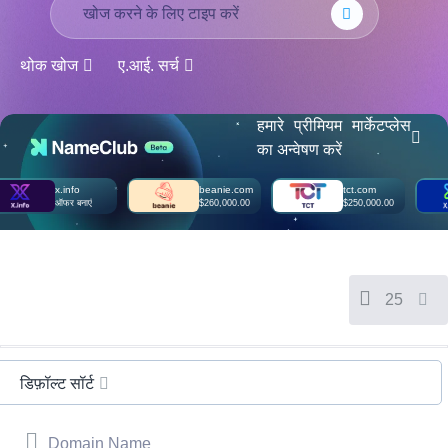
Русский
Italiano
थोक खोज
ए.आई. सर्च
日
USD
本
($)
語
US Dollar USD ($)
हमारे प्रीमियम मार्केटप्लेस
한
Euro EUR (€)
का अन्वेषण करें
국
人民币 CNY (¥)
어
Canadian Dollar CAD
(C$)
x.info
beanie.com
tct.com
Indonesia
Pesos Mexicanos MXN
ऑफर बनाएं
$260,000.00
$250,000.00
(MX$)
Српски
British Pound GBP (£)
Real Brasileiro BRL
(R$)
Indian Rupee INR (Rs.)
Indonesian Rupiah
25
IDR (Rp)
Australian Dollar AUD
(AU$)
Copyright
©
डिफ़ॉल्ट सॉर्ट
2002-
2025
Dynadot
LLC.
Domain Name