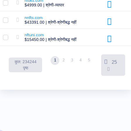
nftiks.com
सूची
$4999.00 | श्रेणी-व्यापार
उपयोगकर्ता
नीलामी
प्रीमियम
nnfts.com
उपयोगकर्ता
$43391.00 | श्रेणी-श्रेणीबद्ध नहीं
नीलामी
बैकऑर्डर
nftuni.com
टूल्स
$15450.00 | श्रेणी-श्रेणीबद्ध नहीं
इलाहाबाद
उपनगर
बाकऑर्डर
नीलामी
1
2
3
4
5
कुल: 234244
25
संसाधन
पृष्ठ
डोमेन
खरीद
डोमेन
विक्रय
उपकरण
वेबसाइट
निर्माता
ईमेल
लोगो
मेकर
एसएसएल
सुरक्षा
रेसेलर
प्रोग्राम