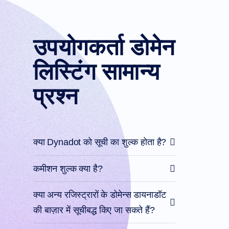
संसाधन
संसाधन
डायनाडॉट
ब्लॉग
उपयोगकर्ता डोमेन
न्यूज़लेटर्स
भुगतान
लिस्टिंग सामान्य
विधियाँ
भुगतान
विकल्प
प्रश्न
प्रीपे
करें
शिक्षा
डोमेन
नाम
की
क्या Dynadot को सूची का शुल्क होता है?
मूल
बातें
गाइड
कमीशन शुल्क क्या है?
डोमेन
निवेश
गाइड
क्या अन्य रजिस्ट्रारों के डोमेन्स डायनाडॉट
सहयोगी
सामान्य
की बाज़ार में सूचीबद्ध किए जा सकते हैं?
सहयोगी
कार्यक्रम