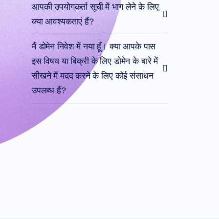
आपकी उपयोगकर्ता सूची में भाग लेने के लिए
रीसेलर
रेसेलर
क्या आवश्यकताएं हैं?
प्रोग्राम
समर्थन
मैं डोमेन निवेश में नया हूँ। क्या आपके पास
सहायता
केंद्र
इस विषय या बिक्री के लिए डोमेन के बारे में
हेल्प
फ़ाइलें
सीखने में मदद करने के लिए कोई संसाधन
फ़ोरम
खाता
उपलब्ध हैं?
प्रबंधक
अनुरोध
सहायता
उपकरण
संपर्क
करें
सहायता
टिकट
दुरुपयोग
रिपोर्ट
करें
संकेत
दोष
रिपोर्ट
करें
विशेषता
अनुरोध