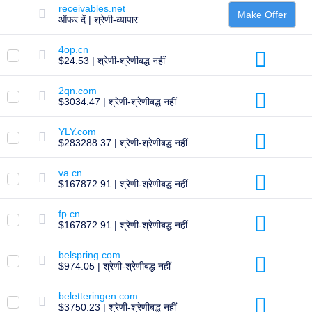
डोमेन
receivables.net
स्थानांतरण
Make Offer
ऑफर दें | श्रेणी-व्यापार
टीएलडी
डोमेन
4op.cn
मूल्यों
$24.53 | श्रेणी-श्रेणीबद्ध नहीं
डोमेन
बिक्री
2qn.com
उपकरण
$3034.47 | श्रेणी-श्रेणीबद्ध नहीं
व्हूइस
लुकअप
डोमेन
YLY.com
मूल्यांकन
$283288.37 | श्रेणी-श्रेणीबद्ध नहीं
सुझाव
टूल
ग्रेस
va.cn
डिलीशन
$167872.91 | श्रेणी-श्रेणीबद्ध नहीं
डोमेन
सुरक्षा
डोमेन
fp.cn
प्रबंधन
$167872.91 | श्रेणी-श्रेणीबद्ध नहीं
एपीआई
आफ़्टरमार्केट
belspring.com
पोर्टफोलियो
$974.05 | श्रेणी-श्रेणीबद्ध नहीं
का
प्रबंधन
beletteringen.com
$3750.23 | श्रेणी-श्रेणीबद्ध नहीं