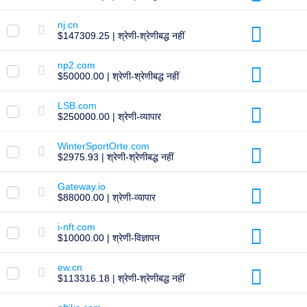
करें
nj.cn
$147309.25 | श्रेणी-श्रेणीबद्ध नहीं
अन्वेषण
करें
np2.com
एफ्टरमार्केट
सर्च
$50000.00 | श्रेणी-श्रेणीबद्ध नहीं
सभी
डोमेन
LSB.com
नीलामी
$250000.00 | श्रेणी-व्यापार
समाप्त
हुए
WinterSportOrte.com
डोमेन
$2975.93 | श्रेणी-श्रेणीबद्ध नहीं
समाप्त
नीलामी
रजिस्ट्री
Gateway.io
नीलामी
$88000.00 | श्रेणी-व्यापार
अंतिम
मौक़ा
नीलामी
i-nft.com
समाप्त
$10000.00 | श्रेणी-विज्ञापन
हो
गया
समाप्ति
ew.cn
$113316.18 | श्रेणी-श्रेणीबद्ध नहीं
उपयोगकर्ता
सूची
उपयोगकर्ता