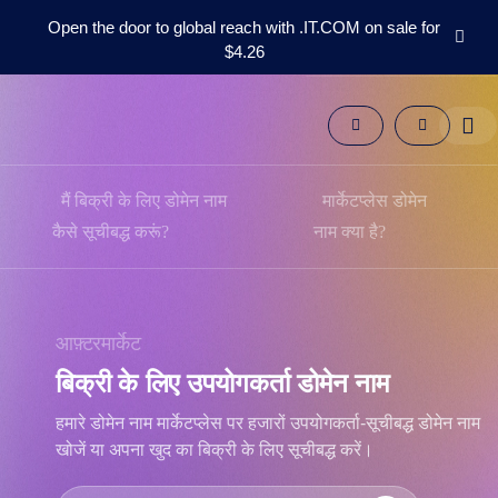
Open the door to global reach with .IT.COM on sale for
$4.26
डोमेन्स
आफ़्टरमार्केट
उपकरण
संसाधन
समर्थन
मैं बिक्री के लिए डोमेन नाम
मार्केटप्लेस डोमेन
HI
कैसे सूचीबद्ध करूं?
नाम क्या है?
English
Español
中
आफ़्टरमार्केट
文
बिक्री के लिए उपयोगकर्ता डोमेन नाम
العربية
Deutsch
हमारे डोमेन नाम मार्केटप्लेस पर हजारों उपयोगकर्ता-सूचीबद्ध डोमेन नाम
खोजें या अपना खुद का बिक्री के लिए सूचीबद्ध करें।
Português
Français