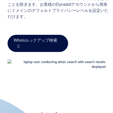
フ
ことを防ぎます。お客様のDynadotアカウントから簡単
ォ
にドメインのデフォルトプライバシーレベルを設定いた
リ
だけます。
オ
を
管
理
Whoisルックアップ検索
す
る
探
索
す
る
ア
フ
タ
ー
マ
ー
ケ
ッ
ト