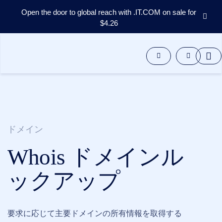
Open the door to global reach with .IT.COM on sale for
$4.26
ド
メ
イ
ン
ア
フ
タ
ー
マ
ー
ドメイン
ケ
ッ
ト
Whois ドメインル
ツ
ー
ル
ックアップ
リ
ソ
ー
ス
サ
ポ
要求に応じて主要ドメインの所有情報を取得する
ー