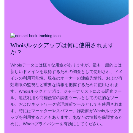
ル
Whois
の
検
索
ド
メ
イ
ン
評
Whoisルックアップは何に使用されます
価
提
か？
案
ツ
ー
Whoisデータには様々な用途がありますが、最も一般的には
ル
新しいドメインを取得するための調査として使用され、ドメ
グ
レ
インの利用可能性、現在のオーナーの連絡先情報、および有
ー
効期限の監視など重要な情報を把握するために使用されま
ス
削
す。Whoisルックアップは、ジャーナリストによる調査ツー
除
ル、違法利用や商標侵害の調査ツールとしての法的なツー
ド
メ
ル、およびネットワーク管理診断ツールとしても使用されま
イ
す。時にはマーケターやスパマー、詐欺師がWhoisルックア
ン
ップを利用することもあります。あなたの情報を保護するた
セ
キ
めに、Whoisプライバシーを有効にしてください。
ュ
リ