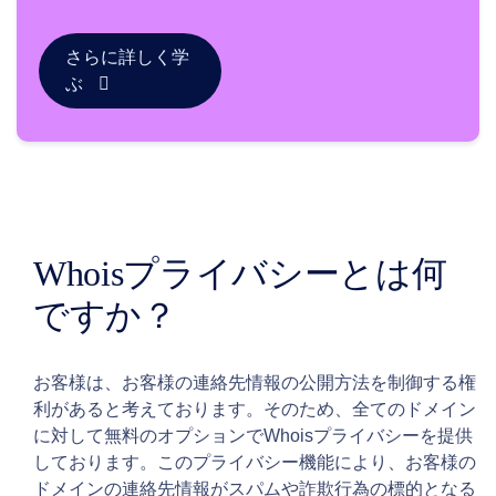
テ
ィ
ー
さらに詳しく学
ド
メ
ぶ
イ
ン
管
理
API
ア
フ
タ
ー
Whoisプライバシーとは何
マ
ですか？
ー
ケ
ッ
お客様は、お客様の連絡先情報の公開方法を制御する権
ト
利があると考えております。そのため、全てのドメイン
ポ
に対して無料のオプションでWhoisプライバシーを提供
ー
しております。このプライバシー機能により、お客様の
ト
ドメインの連絡先情報がスパムや詐欺行為の標的となる