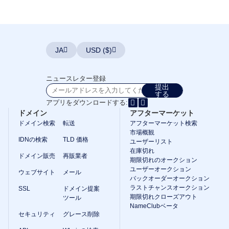
期
限
切
れ
ク
ロ
JA
USD ($)
ー
ズ
ア
ウ
ニュースレター登録
ト
提出
する
ユ
アプリをダウンロードする:
ー
ドメイン
アフターマーケット
ザ
ー
ドメイン検索
転送
アフターマーケット検索
リ
市場概観
ス
IDNの検索
TLD 価格
ユーザーリスト
ト
在庫切れ
ユ
ドメイン販売
再販業者
ー
期限切れのオークション
ザ
ユーザーオークション
ウェブサイト
メール
ー
バックオーダーオークション
リ
ラストチャンスオークション
SSL
ドメイン提案
ス
期限切れクローズアウト
ト
ツール
ユ
NameClubベータ
ー
セキュリティ
グレース削除
ザ
ー