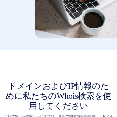
Indonesia
Canadian Dollar CAD
(C$)
Српски
Pesos Mexicanos MXN
(MX$)
British Pound GBP (£)
Real Brasileiro BRL
(R$)
Indian Rupee INR (Rs.)
Indonesian Rupiah
IDR (Rp)
Australian Dollar AUD
(AU$)
Copyright
©
2002-
2025
Dynadot
LLC.
All
rights
reserved.
ドメインおよびIP情報のた
ド
メ
めに私たちのWhois検索を使
イ
用してください
ン
ド
当社のWhois検索サービスでは、最新の関連情報を提供し、ドメイ