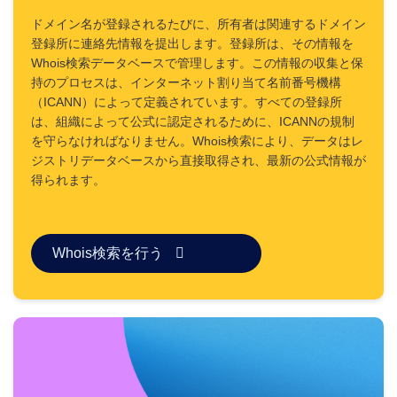
ン
転
ドメイン名が登録されるたびに、所有者は関連するドメイン
送
登録所に連絡先情報を提出します。登録所は、その情報を
ト
Whois検索データベースで管理します。この情報の収集と保
ッ
持のプロセスは、インターネット割り当て名前番号機構
プ
レ
（ICANN）によって定義されています。すべての登録所
ベ
は、組織によって公式に認定されるために、ICANNの規制
ル
ド
を守らなければなりません。Whois検索により、データはレ
メ
ジストリデータベースから直接取得され、最新の公式情報が
イ
ン
得られます。
ド
メ
イ
ン
の
Whois検索を行う
価
格
ド
メ
イ
ン
販
売
ツ
ー