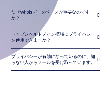
オ
ー
ク
なぜWhoisデータベースが重要なのです
シ
ョ
か？
ン
レ
ジ
ス
トップレベルドメイン拡張にプライバシー
ト
リ
を使用できますか？
オ
ー
ク
シ
プライバシーが有効になっているのに、知
ョ
ン
らない人からメールを受け取っています。
ラ
ス
ト
チ
ャ
ン
ス
オ
ー
ク
シ
ョ
ン