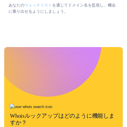
括
ド
あなたの
ウォッチリスト
を通じてドメイン名を監視し、機会
メ
に乗り出せるようにしましょう。
イ
ン
検
索
IDN
の
検
索
高
度
な
検
索
転
送
ド
メ
イ
ン
移
管
一
括
Whoisルックアップはどのように機能しま
ド
メ
すか？
イ