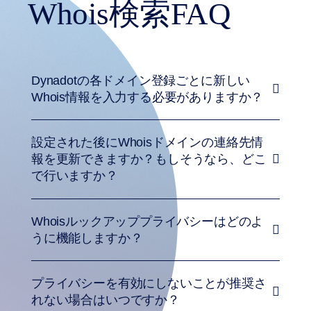
Whois検索FAQ
検
索
す
べ
て
の
ド
メ
Dynadotの各ドメイン登録ごとに新しい
イ
Whois情報を入力する必要がありますか？
ン
オ
ー
ク
シ
設定された後にWhoisドメインの連絡先情
ョ
報を更新できますか？もしそうなら、どこ
ン
で行いますか？
期
限
切
れ
Whoisルックアッププライバシーはどのよ
ド
メ
うに機能しますか？
イ
ン
期
限
プライバシーを有効にしないことが推奨さ
切
れ
れない場合はいつですか？
の