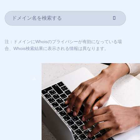
ト
JA
English
Español
注：ドメインにWhoisのプライバシーが有効になっている場
中
文
合、Whois検索結果に表示される情報は異なります。
العربية
Deutsch
Português
Français
Русский
हिन्दी
Italiano
USD
($)
한
국
US Dollar USD ($)
어
Euro EUR (€)
人民币 CNY (¥)