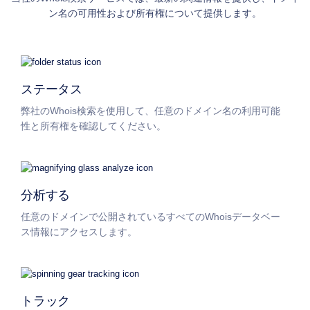
メ
ン名の可用性および所有権について提供します。
イ
ン
を
見
ステータス
つ
け
弊社のWhois検索を使用して、任意のドメイン名の利用可能
る
性と所有権を確認してください。
検
索
ド
メ
イ
分析する
ン
検
任意のドメインで公開されているすべてのWhoisデータベー
索
AI
ス情報にアクセスします。
ド
メ
イ
ン
検
索
トラック
一