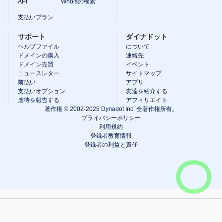
API
Whoisの検索
オ
ー
支払いプラン
ク
シ
ョ
サポート
ダイナドット
ン
ヘルプファイル
について
プ
ドメインの購入
連絡先
レ
ドメイン売買
イベント
ミ
ア
ニュースレター
サイトマップ
ム
前払い
アプリ
ユ
支払いオプション
友達を紹介する
ー
虐待を報告する
アフィリエイト
ザ
著作権 © 2002-2025 Dynadot Inc. 全著作権所有。
ー
オ
プライバシーポリシー
ー
利用規約
ク
登録者教育情報
シ
登録者の利益と責任
ョ
ン
バ
ッ
ク
オ
カートを表示
ー
ダ
ー